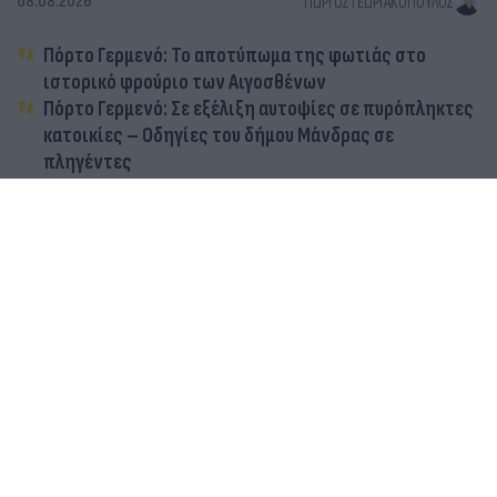
08.08.2026
ΓΙΏΡΓΟΣ ΓΕΩΡΓΑΚΌΠΟΥΛΟΣ
Πόρτο Γερμενό: Το αποτύπωμα της φωτιάς στο
ιστορικό φρούριο των Αιγοσθένων
Πόρτο Γερμενό: Σε εξέλιξη αυτοψίες σε πυρόπληκτες
κατοικίες – Οδηγίες του δήμου Μάνδρας σε
πληγέντες