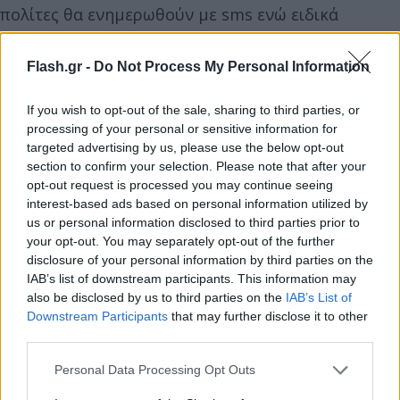
πολίτες θα ενημερωθούν με sms ενώ ειδικά
οχήματα του Δήμου Κουρίου με σειρήνες θα
ειδοποιήσουν τους κατοίκους για περίπτωση
Flash.gr -
Do Not Process My Personal Information
επίθεσης.
If you wish to opt-out of the sale, sharing to third parties, or
processing of your personal or sensitive information for
Ο FLASH στη βάση του Ακρωτηρίου: Σε σχολεία και
targeted advertising by us, please use the below opt-out
μοναστήρια οι σταθμοί συγκέντρωσης σε
section to confirm your selection. Please note that after your
περίπτωση νέας επίθεσης. Σε καθεστώς εκκένωσης
opt-out request is processed you may continue seeing
interest-based ads based on personal information utilized by
μέχρι την Παρασκευή η περιοχή.
us or personal information disclosed to third parties prior to
pic.twitter.com/zQGZwaHCyT
your opt-out. You may separately opt-out of the further
— Flash.gr (@flashgrofficial)
March 3, 2026
disclosure of your personal information by third parties on the
IAB’s list of downstream participants. This information may
also be disclosed by us to third parties on the
IAB’s List of
Downstream Participants
that may further disclose it to other
third parties.
Please note that this website/app uses one or more Google
Personal Data Processing Opt Outs
services and may gather and store information including but