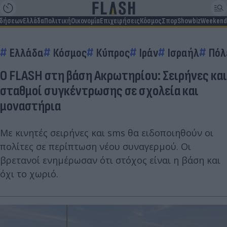
ιδήσεων
Ελλάδα
Πολιτική
Οικονομία
Επιχειρήσεις
Κόσμος
Σπορ
Showbiz
Weekend
Ελλάδα
Κόσμος
Κύπρος
Ιράν
Ισραήλ
Πόλ
O FLASH στη βάση Ακρωτηρίου: Σειρήνες και
σταθμοί συγκέντρωσης σε σχολεία και
μοναστήρια
Με κινητές σειρήνες και sms θα ειδοποιηθούν οι
πολίτες σε περίπτωση νέου συναγερμού. Οι
βρετανοί ενημέρωσαν ότι στόχος είναι η βάση και
όχι το χωριό.