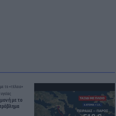
μμονή με το
 πρόβλημα