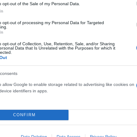
o opt-out of the Sale of my Personal Data.
In
 It is completely harmless.
to opt-out of processing my Personal Data for Targeted
ing.
In
e of the tiger’ at the start of this year.
o opt-out of Collection, Use, Retention, Sale, and/or Sharing
ersonal Data that Is Unrelated with the Purposes for which it
ermination.
pic.twitter.com/1g1cdh98YI
lected.
Out
consents
ύσκολη χρονιά», ο Εμανουέλ Μακρόν προειδοποίησε 
o allow Google to enable storage related to advertising like cookies on
διαβεβαίωσε τους πάντες ότι η Γαλλία είναι «έτοιμη
evice identifiers in apps.
εκατομμυρίων ευρώ για τις ένοπλες δυνάμεις που ξ
ισμός θα έχει διπλασιαστεί».
CONFIRM
κειτο για ένα «μικρό αιμοφόρο αγγείο στο μάτι π
ης».
Data Deletion
Data Access
Privacy Policy