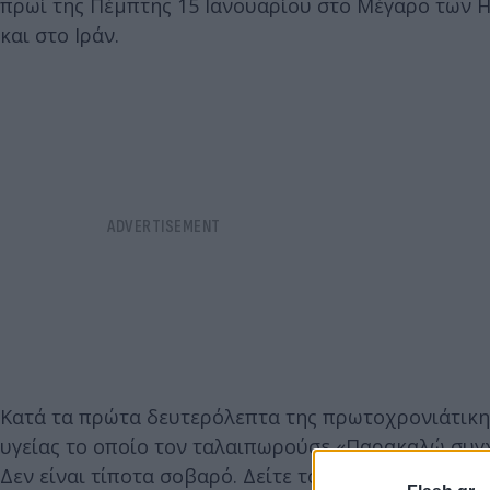
πρωί της Πέμπτης 15 Ιανουαρίου στο Μέγαρο των Η
και στο Ιράν.
Κατά τα πρώτα δευτερόλεπτα της πρωτοχρονιάτικη
υγείας το οποίο τον ταλαιπωρούσε «Παρακαλώ συγχ
Δεν είναι τίποτα σοβαρό. Δείτε το απλώς ως μια ακ