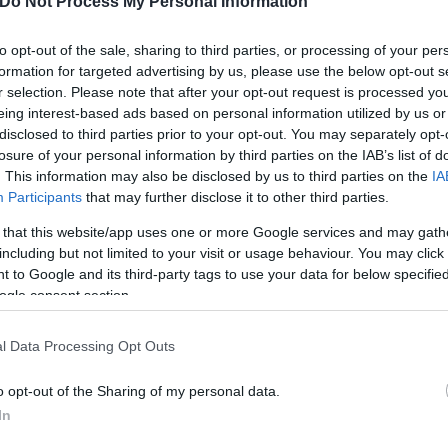
Do Not Process My Personal Information
ποφασιστικότητας, είναι ολοκληρωμένο».
to opt-out of the sale, sharing to third parties, or processing of your per
formation for targeted advertising by us, please use the below opt-out s
ης τίγρης στις αρχές του έτους. Για όσους κατανοο
r selection. Please note that after your opt-out request is processed y
ναι ολοκληρωμένο».
eing interest-based ads based on personal information utilized by us or
disclosed to third parties prior to your opt-out. You may separately opt-
losure of your personal information by third parties on the IAB’s list of
. This information may also be disclosed by us to third parties on the
IA
Participants
that may further disclose it to other third parties.
 that this website/app uses one or more Google services and may gath
including but not limited to your visit or usage behaviour. You may click 
 to Google and its third-party tags to use your data for below specifi
ogle consent section.
l Data Processing Opt Outs
o opt-out of the Sharing of my personal data.
In