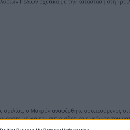
λυσίων Πεδίων σχετικά με την κατάσταση στη Γροι
ς ομιλίας, ο Μακρόν αναφέρθηκε αστειευόμενος σ
ωρήστε με για την αντιαισθητική εμφάνιση του ματ
ούσια αναφορά στο μάτι της τίγρης στις αρχές του έ