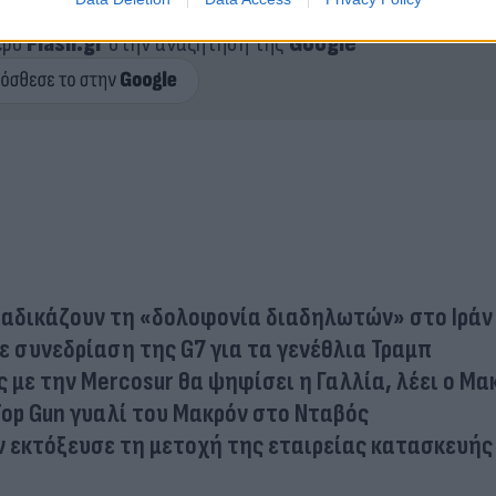
ερο
Flash.gr
στην αναζήτηση της
Google
ταδικάζουν τη «δολοφονία διαδηλωτών» στο Ιράν
ε συνεδρίαση της G7 για τα γενέθλια Τραμπ
με την Mercosur θα ψηφίσει η Γαλλία, λέει ο Μα
. Top Gun γυαλί του Μακρόν στο Νταβός
ν εκτόξευσε τη μετοχή της εταιρείας κατασκευής