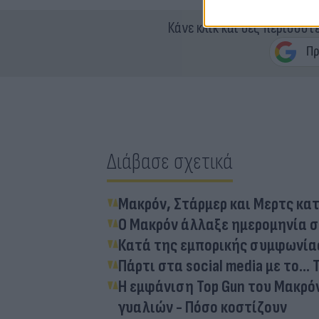
Κάνε κλικ και δες περισσότ
Διάβασε σχετικά
Μακρόν, Στάρμερ και Μερτς κα
Ο Μακρόν άλλαξε ημερομηνία σ
Κατά της εμπορικής συμφωνίας 
Πάρτι στα social media με το..
Η εμφάνιση Top Gun του Μακρό
γυαλιών - Πόσο κοστίζουν