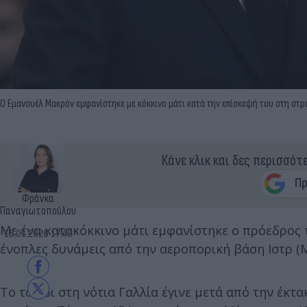
Ο Εμανουέλ Μακρόν εμφανίστηκε με κόκκινο μάτι κατά την επίσκεψή του στη στρα
Κάνε κλικ και δες περισσότ
Φράνκα
Παναγιωτοπούλου
Με ένα κατακόκκινο μάτι εμφανίστηκε ο πρόεδρος 
15.01.2026 17:40
ένοπλες δυνάμεις από την αεροπορική βάση Ιστρ (Μ
Το ταξίδι στη νότια Γαλλία έγινε μετά από την έκ