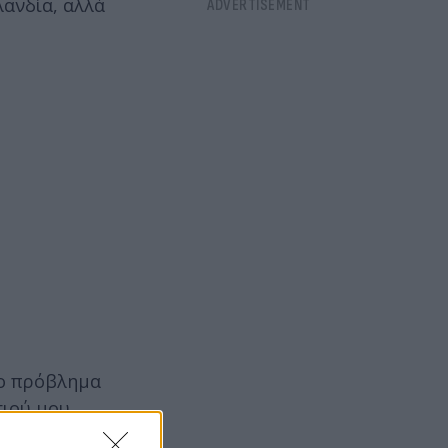
λανδία, αλλά
το πρόβλημα
ιού μου.
τους. Για