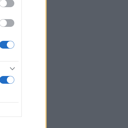
ότι το 2026
».
εκινά το
ου