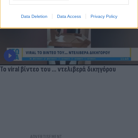
Data Deletion
Data Access
Privacy Policy
Το viral βίντεο του ... ντελιβερά δικηγόρου