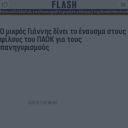
ιδήσεων
Ελλάδα
Πολιτική
Οικονομία
Επιχειρήσεις
Κόσμος
Σπορ
Showbiz
Weekend
Ο μικρός Γιάννης δίνει το έναυσμα στους
φίλους του ΠΑΟΚ για τους
πανηγυρισμούς