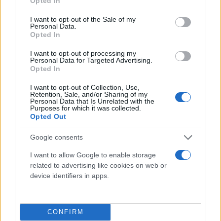
Opted In
use your data for below specified purposes in below Google
consent section.
I want to opt-out of the Sale of my
Personal Data.
Opted In
I want to opt-out of processing my
Personal Data for Targeted Advertising.
Opted In
I want to opt-out of Collection, Use,
Retention, Sale, and/or Sharing of my
Personal Data that Is Unrelated with the
Τι λένε τα άστρα για τον Φεβρουάριο - Οι
Purposes for which it was collected.
προβλέψεις της Αθηνάς Βαγενά
Opted Out
Google consents
I want to allow Google to enable storage
related to advertising like cookies on web or
Χιούμορ
device identifiers in apps.
CONFIRM