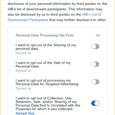
disclosure of your personal information by third parties on the
IAB’s list of downstream participants. This information may
also be disclosed by us to third parties on the
IAB’s List of
Downstream Participants
that may further disclose it to other
third parties.
Please note that this website/app uses one or more Google
Personal Data Processing Opt Outs
services and may gather and store information including but
not limited to your visit or usage behaviour. You may click to
I want to opt-out of the Sharing of my
personal data.
grant or deny consent to Google and its third-party tags to
Opted In
use your data for below specified purposes in below Google
consent section.
I want to opt-out of the Sale of my
Personal Data.
Opted In
I want to opt-out of processing my
Personal Data for Targeted Advertising.
Opted In
I want to opt-out of Collection, Use,
Retention, Sale, and/or Sharing of my
Personal Data that Is Unrelated with the
Purposes for which it was collected.
Opted Out