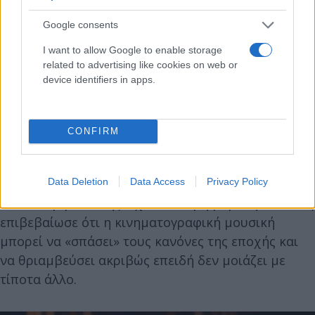
Google consents
Καλύτερη Ταινία
I want to allow Google to enable storage
related to advertising like cookies on web or
device identifiers in apps.
Πρωτότυπο Σενάριο
Κοστούμια
CONFIRM
Πρωτότυπη Μουσική (Vangelis)
Data Deletion
Data Access
Privacy Policy
Το Όσκαρ μουσικής είχε ιδιαίτερη βαρύτητα καθώς
επιβεβαίωσε ότι η κινηματογραφική μουσική
μπορεί να «σπάσει» τους κανόνες της εποχής και
να θριαμβεύσει ακριβώς επειδή δεν μοιάζει με
τίποτα άλλο.