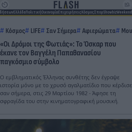
ιδήσεων
Ελλάδα
Πολιτική
Οικονομία
Επιχειρήσεις
Κόσμος
Σπορ
Showbiz
Weekend
Κόσμος
LIFE
Σαν Σήμερα
Αφιερώματα
Μου
«Οι Δρόμοι της Φωτιάς»: Το Όσκαρ που
έκανε τον Βαγγέλη Παπαθανασίου
παγκόσμιο σύμβολο
Ο εμβληματικός Έλληνας συνθέτης δεν έγραψε
ιστορία μόνο με το χρυσό αγαλματίδιο που κέρδισε
σαν σήμερα, στις 29 Μαρτίου 1982 - Άφησε τη
σφραγίδα του στην κινηματογραφική μουσική.