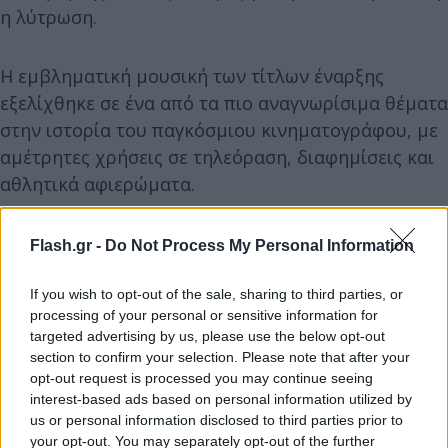
η λύτρωση.
Η εμβληματική μουσική των τίτλων έναρξης
εξελίχθηκε σε ένα από τα πιο αναγνωρίσιμα θέματα
στην ιστορία του παγκόσμιου κινηματογράφου, με
αμέτρητες χρήσεις σε τηλεόραση, διαφημίσεις και
αθλητικά αφιερώματα.
Στα 54α Βραβεία Όσκαρ
, η ταινία κατέκτησε
Flash.gr -
Do Not Process My Personal Information
συνολικά τέσσερα αγαλματίδια:
If you wish to opt-out of the sale, sharing to third parties, or
processing of your personal or sensitive information for
targeted advertising by us, please use the below opt-out
section to confirm your selection. Please note that after your
opt-out request is processed you may continue seeing
interest-based ads based on personal information utilized by
us or personal information disclosed to third parties prior to
your opt-out. You may separately opt-out of the further