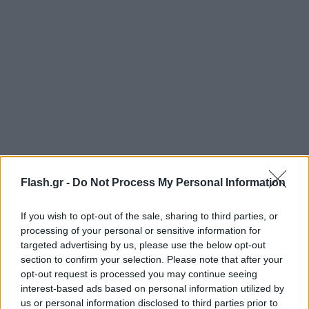
Οι διεθνείς ισορροπίες και η «γαλλική
Flash.gr -
Do Not Process My Personal Information
παράμετρος»
If you wish to opt-out of the sale, sharing to third parties, or
Η νέα αυτή εξέλιξη φέρνει στο προσκήνιο και
τη
processing of your personal or sensitive information for
γαλλική Meridiam
, η οποία είχε καταθέσει
targeted advertising by us, please use the below opt-out
πρόταση για την απόκτηση του 49% του έργου εδώ
section to confirm your selection. Please note that after your
και περίπου έναν χρόνο, παραμένοντας σταθερά
opt-out request is processed you may continue seeing
interest-based ads based on personal information utilized by
στο τραπέζι. Η εταιρεία φέρεται να συνεργάζεται
us or personal information disclosed to third parties prior to