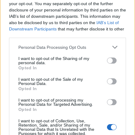
ήδη με το DFC στο έργο αφαλάτωσης Aqaba–
your opt-out. You may separately opt-out of the further
Amman στην Ιορδανία, ύψους άνω του 1 δισ.
disclosure of your personal information by third parties on the
IAB’s list of downstream participants. This information may
δολαρίων, γεγονός που ενισχύει τα σενάρια για μια
also be disclosed by us to third parties on the
IAB’s List of
φυσική συνέχεια της συνεργασίας τους και στο
Downstream Participants
that may further disclose it to other
ηλεκτρικό καλώδιο Ελλάδας, Κύπρου. Πληροφορίες
third parties.
κάνουν λόγο και για πιθανή εμπλοκή ισραηλινής
Please note that this website/app uses one or more Google
Personal Data Processing Opt Outs
εταιρείας, γεγονός που προσθέτει ακόμη μία
services and may gather and store information including but
διεθνή διάσταση.
not limited to your visit or usage behaviour. You may click to
I want to opt-out of the Sharing of my
personal data.
grant or deny consent to Google and its third-party tags to
Opted In
use your data for below specified purposes in below Google
Η αμερικανική «σφραγίδα» αλλάζει το παιχνίδι
consent section.
I want to opt-out of the Sale of my
Personal Data.
Opted In
Η πιθανή συμμετοχή του DFC έρχεται σε μια
κρίσιμη στιγμή, όπου το έργο βρισκόταν σε φάση
I want to opt-out of processing my
Personal Data for Targeted Advertising.
επαναξιολόγησης, και ανατρέπει τις ισορροπίες. Η
Opted In
αμερικανική παρουσία δεν ενισχύει μόνο την
I want to opt-out of Collection, Use,
επενδυτική αξιοπιστία, αλλά και θωρακίζει
Retention, Sale, and/or Sharing of my
Personal Data that Is Unrelated with the
γεωπολιτικά το έργο, εντάσσοντάς το
στο πλαίσιο
Purposes for which it was collected.