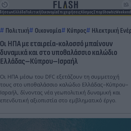
ιδήσεων
Ελλάδα
Πολιτική
Οικονομία
Επιχειρήσεις
Κόσμος
Σπορ
Showbiz
Weekend
Πολιτική
Οικονομία
Κύπρος
Ηλεκτρική Ενέ
Οι ΗΠΑ με εταιρεία-κολοσσό μπαίνουν
δυναμικά και στο υποθαλάσσιο καλώδιο
Ελλάδας–Κύπρου–Ισραήλ
Οι ΗΠΑ μέσω του DFC εξετάζουν τη συμμετοχή
τους στο υποθαλάσσιο καλώδιο Ελλάδας–Κύπρου–
Ισραήλ, δίνοντας νέα γεωπολιτική δυναμική και
επενδυτική αξιοπιστία στο εμβληματικό έργο.