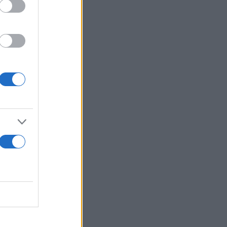
ρή θέματα
ικής κατοχής
ν Ελλάδα για