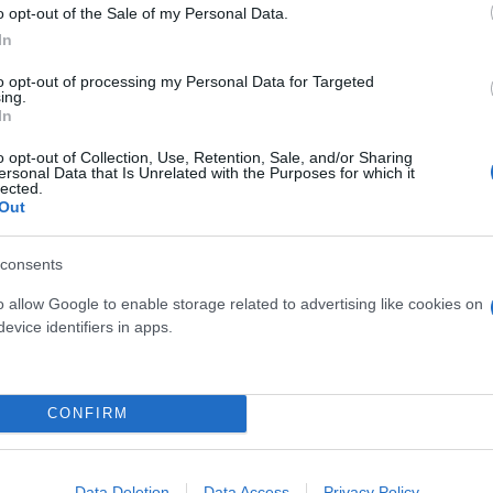
και Κύπρος προχωρούν με κοινό βηματισμό σε διμε
o opt-out of the Sale of my Personal Data.
ος όπως το έργο της ηλεκτρικής διασύνδεσης.
In
to opt-out of processing my Personal Data for Targeted
ing.
 ότι με συνεργασία σε πολλούς τομείς πετυχαίνουμε
In
της προσπάθειας μας είναι ο τερματισμός της τουρκ
o opt-out of Collection, Use, Retention, Sale, and/or Sharing
υμπλήρωσε ο κ. Χριστοδουλίδης ευχαριστώντας τη
ersonal Data that Is Unrelated with the Purposes for which it
lected.
υ νησιού.
Out
consents
o allow Google to enable storage related to advertising like cookies on
evice identifiers in apps.
CONFIRM
Data Deletion
Data Access
Privacy Policy