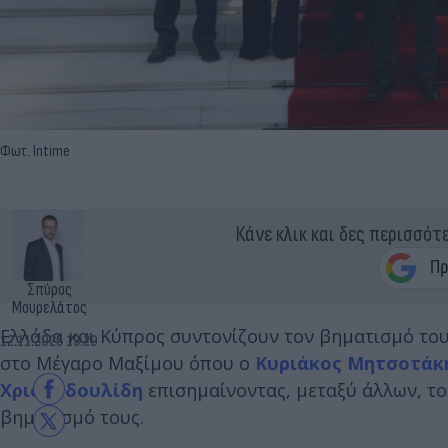
Φωτ. Intime
Κάνε κλικ και δες περισσότ
Σπύρος
Μουρελάτος
Ελλάδα και Κύπρος συντονίζουν τον βηματισμό το
12.11.2025 13:29
στο Μέγαρο Μαξίμου όπου ο
Κυριάκος Μητσοτάκ
Χριστοδουλίδη
επισημαίνοντας, μεταξύ άλλων, το 
βηματισμό τους.