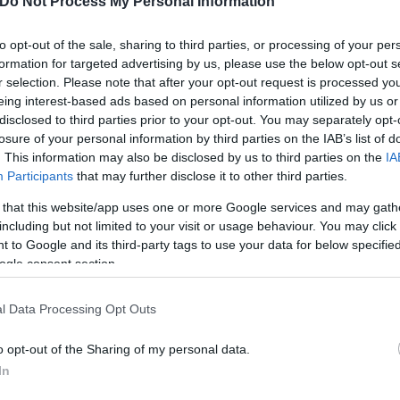
Do Not Process My Personal Information
στορικό κεφάλαιο για την Ελλάδα».
to opt-out of the sale, sharing to third parties, or processing of your per
formation for targeted advertising by us, please use the below opt-out s
ε επικαιροποίηση των οικονομοτεχνικών παραμέτρω
r selection. Please note that after your opt-out request is processed y
 στο δύσκολο εγχείρημα.
eing interest-based ads based on personal information utilized by us or
disclosed to third parties prior to your opt-out. You may separately opt-
losure of your personal information by third parties on the IAB’s list of
. This information may also be disclosed by us to third parties on the
IA
Participants
that may further disclose it to other third parties.
 that this website/app uses one or more Google services and may gath
including but not limited to your visit or usage behaviour. You may click 
 to Google and its third-party tags to use your data for below specifi
ogle consent section.
l Data Processing Opt Outs
o opt-out of the Sharing of my personal data.
In