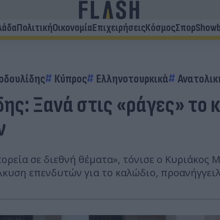
λάδα
Πολιτική
Οικονομία
Επιχειρήσεις
Κόσμος
Σπορ
Showb
τοδουλίδης
Κύπρος
Ελληνοτουρκικά
Ανατολικ
ς: Ξανά στις «ράγες» το κ
ν
πορεία σε διεθνή θέματα», τόνισε ο Κυριάκος
κυση επενδυτών για το καλώδιο, προανήγγει