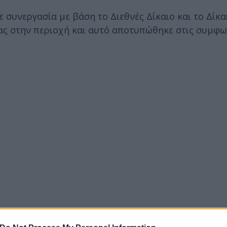
συνεργασία με βάση το Διεθνές Δίκαιο και το Δίκα
ας στην περιοχή και αυτό αποτυπώθηκε στις συμφω
υν «εθνικό πρόσημο» τονίζοντας πως η Ελλάδα ακο