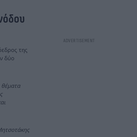
υνόδου
όεδρος της
ν δύο
α θέματα
ς
αι
Μητσοτάκης