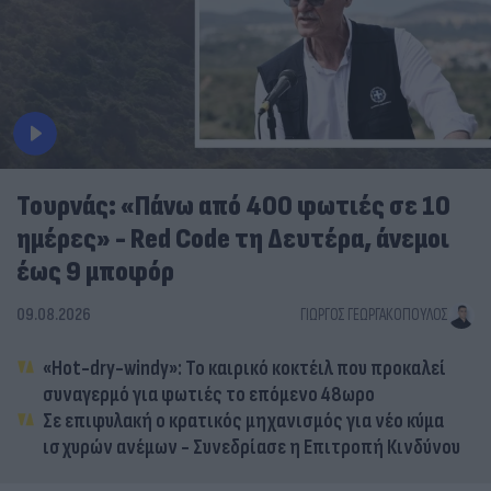
Τουρνάς: «Πάνω από 400 φωτιές σε 10
ημέρες» - Red Code τη Δευτέρα, άνεμοι
έως 9 μποφόρ
09.08.2026
ΓΙΏΡΓΟΣ ΓΕΩΡΓΑΚΌΠΟΥΛΟΣ
«Hot-dry-windy»: Το καιρικό κοκτέιλ που προκαλεί
συναγερμό για φωτιές το επόμενο 48ωρο
Σε επιφυλακή ο κρατικός μηχανισμός για νέο κύμα
ισχυρών ανέμων - Συνεδρίασε η Επιτροπή Κινδύνου