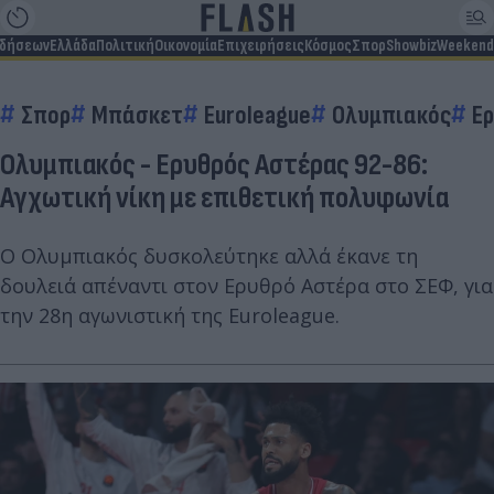
ιδήσεων
Ελλάδα
Πολιτική
Οικονομία
Επιχειρήσεις
Κόσμος
Σπορ
Showbiz
Weekend
Σπορ
Μπάσκετ
Euroleague
Ολυμπιακός
Ε
Ολυμπιακός - Ερυθρός Αστέρας 92-86:
Αγχωτική νίκη με επιθετική πολυφωνία
Ο Ολυμπιακός δυσκολεύτηκε αλλά έκανε τη
δουλειά απέναντι στον Ερυθρό Αστέρα στο ΣΕΦ, για
την 28η αγωνιστική της Euroleague.