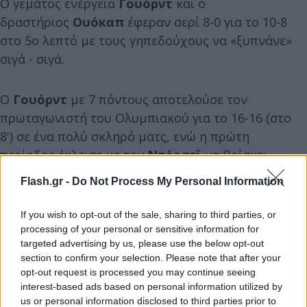
Ο γεμάτος ενέργεια
Γουόρντ
και ο
δραστήριος
Ουόκαπ
έφεραν σερί 8-0 για το 10-8
στο 5ο λεπτό με τους γηπεδούχους να «ξυπνάνε»
σιγά - σιγά.
Ο
Γουόρντ
με 7 πόντους αποτελούσε τον
πρωταγωνιστή του Ολυμπιακού για το 16-16 (στο
8') σε ένα πολύ σκληρό ματς, ενώ η πρώτη
περίοδος έκλεισε με τον
Ντόρσεϊ
να βρίσκει
ρυθμό με 2/2 τρίποντα για το 24-22 της ομάδας
Flash.gr -
Do Not Process My Personal Information
του.
If you wish to opt-out of the sale, sharing to third parties, or
processing of your personal or sensitive information for
Στο δεύτερο δεκάλεπτο η ομάδα του
Γιώργου
targeted advertising by us, please use the below opt-out
Μπαρτζώκα
ξεκίνησε δυνατά με 2/2 τρίποντα του
section to confirm your selection. Please note that after your
«ζεστού» από τον πάγκο
Φουρνιέ
και ένα κλέψιμο
opt-out request is processed you may continue seeing
των
Νιλικίνα - Τζόουνς
με τη διαφορά για πρώτη
interest-based ads based on personal information utilized by
us or personal information disclosed to third parties prior to
φορά να πηγαίνει στο +10 (30-20 στο 11').