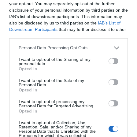
your opt-out. You may separately opt-out of the further
disclosure of your personal information by third parties on the
Ο Ολυμπιακός αν και είχε σε άστοχη βραδιά
IAB’s list of downstream participants. This information may
also be disclosed by us to third parties on the
IAB’s List of
τον
Πίτερς
(0/3 τριπ) κατάφερνε να διατηρεί ένα
Downstream Participants
that may further disclose it to other
ασφαλές προβάδισμα με 38-26 (στο 14') χάρη
third parties.
στους
Φουρνιέ
(9π, 3/4τριπ) και
ΜακΚίσικ
(3π,
Please note that this website/app uses one or more Google
Personal Data Processing Opt Outs
1ασ).
services and may gather and store information including but
not limited to your visit or usage behaviour. You may click to
I want to opt-out of the Sharing of my
personal data.
grant or deny consent to Google and its third-party tags to
Με τον Νουόρα κυρίως οι φιλοξενούμενοι
Opted In
use your data for below specified purposes in below Google
προσπαθούσαν να μπουν ξανά στο ματς, όμως οι
consent section.
I want to opt-out of the Sale of my
«ερυθρόλευκοι» έλεγχαν την κατάσταση με τον
Personal Data.
Opted In
Φουρνιέ απόλυτο εκφραστή της second unit και με
το σκορ στο 44 - 30 (στο 18') την ώρα που ο Ουόκαπ
I want to opt-out of processing my
Personal Data for Targeted Advertising.
είχε φτάσει τις 6 ασίστ.
Opted In
I want to opt-out of Collection, Use,
Το πρώτο μέρος ολοκληρώθηκε με τους
Retention, Sale, and/or Sharing of my
Νουόρα -
Personal Data that Is Unrelated with the
Μπάτλερ
να φτάνουν τους 21 πόντους, τους
Purposes for which it was collected.