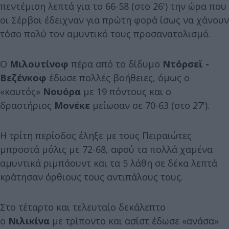
πεντέμιση λεπτά για το 66-58 (στο 26') την ώρα που
οι Σέρβοι έδειχναν για πρώτη φορά ίσως να χάνουν
τόσο πολύ τον αμυντικό τους προσανατολισμό.
Ο
Μιλουτίνοφ
πέρα από το δίδυμο
Ντόρσεϊ -
Βεζένκοφ
έδωσε πολλές βοήθειες, όμως ο
«καυτός»
Νουόρα
με 19 πόντους και ο
δραστήριος
Μονέκε
μείωσαν σε 70-63 (στο 27').
Η τρίτη περίοδος έληξε με τους Πειραιώτες
μπροστά μόλις με 72-68, αφού τα πολλά χαμένα
αμυντικά ριμπάουντ και τα 5 λάθη σε δέκα λεπτά
κράτησαν όρθιους τους αντιπάλους τους.
Στο τέταρτο και τελευταίο δεκάλεπτο
ο
Νιλικίνα
με τρίποντο και ασίστ έδωσε «ανάσα»