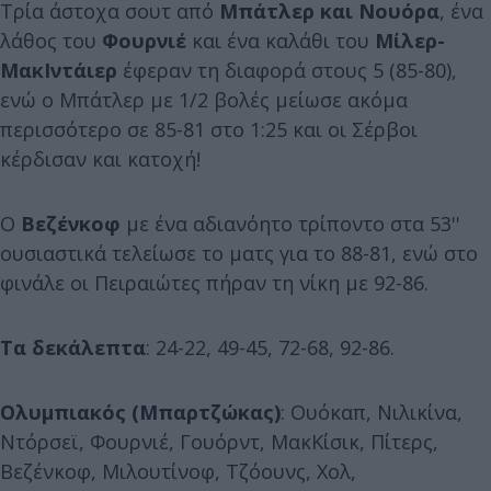
Τρία άστοχα σουτ από
Μπάτλερ και Νουόρα
, ένα
λάθος του
Φουρνιέ
και ένα καλάθι του
Μίλερ-
ΜακΙντάιερ
έφεραν τη διαφορά στους 5 (85-80),
ενώ ο Μπάτλερ με 1/2 βολές μείωσε ακόμα
περισσότερο σε 85-81 στο 1:25 και οι Σέρβοι
κέρδισαν και κατοχή!
Ο
Βεζένκοφ
με ένα αδιανόητο τρίποντο στα 53''
ουσιαστικά τελείωσε το ματς για το 88-81, ενώ στο
φινάλε οι Πειραιώτες πήραν τη νίκη με 92-86.
Τα δεκάλεπτα
: 24-22, 49-45, 72-68, 92-86.
Ολυμπιακός (Μπαρτζώκας)
: Ουόκαπ, Νιλικίνα,
Ντόρσεϊ, Φουρνιέ, Γουόρντ, ΜακΚίσικ, Πίτερς,
Βεζένκοφ, Μιλουτίνοφ, Τζόουνς, Χολ,