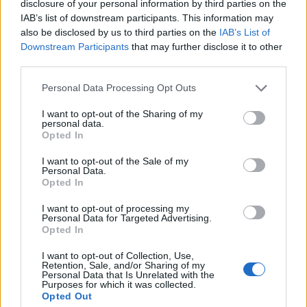
disclosure of your personal information by third parties on the
IAB’s list of downstream participants. This information may
also be disclosed by us to third parties on the
IAB’s List of
Downstream Participants
that may further disclose it to other
third parties.
Please note that this website/app uses one or more Google
Personal Data Processing Opt Outs
services and may gather and store information including but
Eurokinissi
not limited to your visit or usage behaviour. You may click to
I want to opt-out of the Sharing of my
personal data.
grant or deny consent to Google and its third-party tags to
Opted In
use your data for below specified purposes in below Google
Ο Ερυθρός Αστέρας θα μπορούσε να νιώθει άτυχος
consent section.
I want to opt-out of the Sale of my
από την αρχική ευστοχία των Πειραιωτών στο
Personal Data.
Opted In
πρώτο ημίχρονο. Ο ίδιος όμως φρόντισε να
εκμεταλλευτεί και τα «δώρα» που έκανε η αδελφική
I want to opt-out of processing my
Personal Data for Targeted Advertising.
του ομάδα. Η ομάδα του Μπαρτζώκα χάρισε
Opted In
πολλές δεύτερες επιθέσεις (ενδεικτικά ο Ερυθρός
I want to opt-out of Collection, Use,
Αστέρας είχε 10 επιθετικά ριμπάουντ πριν
Retention, Sale, and/or Sharing of my
Personal Data that Is Unrelated with the
τελειώσει το τρίτο δεκάλεπτο), έκανε αρκετά λάθη
Purposes for which it was collected.
Opted Out
(5 στη τρίτη περίοδο) και δεν πήρε σχεδόν τίποτα