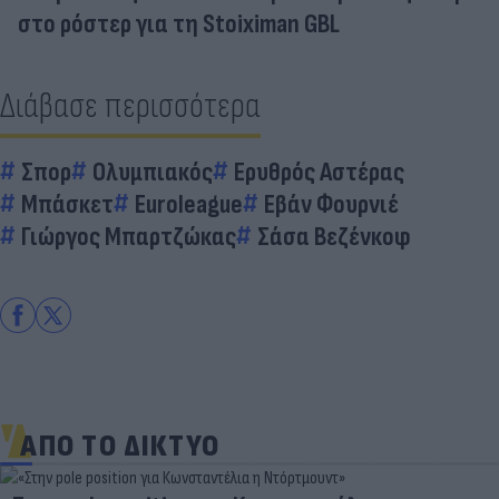
στο ρόστερ για τη Stoiximan GBL
Διάβασε περισσότερα
Σπορ
Ολυμπιακός
Ερυθρός Αστέρας
Μπάσκετ
Euroleague
Εβάν Φουρνιέ
Γιώργος Μπαρτζώκας
Σάσα Βεζένκοφ
ΑΠΟ ΤΟ ΔΙΚΤΥΟ