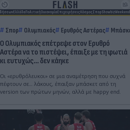
ιδήσεων
Ελλάδα
Πολιτική
Οικονομία
Επιχειρήσεις
Κόσμος
Σπορ
Showbiz
Weekend
Σπορ
Ολυμπιακός
Ερυθρός Αστέρας
Μπάσκ
Ο Ολυμπιακός επέτρεψε στον Ερυθρό
Αστέρα να το πιστέψει, έπαιξε με τη φωτιά
κι ευτυχώς... δεν κάηκε
Οι «ερυθρόλευκοι» σε μια αναμέτρηση που συχνά
πέφτουν σε... λάκους, έπαιξαν μπάσκετ από τη
version των πρώτων μηνών, αλλά με happy end.