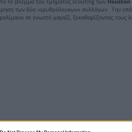
Υπό το βλέμμα του τμήματος scouting των
Houston 
τρηση των δύο «ερυθρόλευκων» συλλόγων. Την επό
ρολίμανο σε γνωστό μαγαζί, ξεκαθαρίζοντας τους λ
αι η ειδική αναφορά στον κόσμ