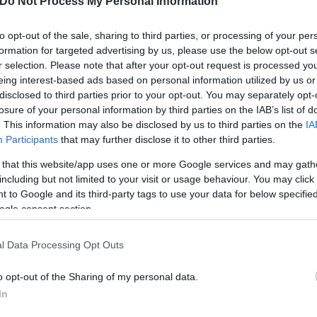
Do Not Process My Personal Information
λουθήσουν κάποιον συγκεκριμένο παίκτη, υπογραμμ
to opt-out of the sale, sharing to third parties, or processing of your per
formation for targeted advertising by us, please use the below opt-out s
ικοινωνήσουν με το staff της ομάδας για να τους 
r selection. Please note that after your opt-out request is processed y
ότατα βρίσκονται ψηλά στη λίστα τους είναι οι
Βεζ
eing interest-based ads based on personal information utilized by us or
Μπάτλερ
από πλευράς Ερυθρού Αστέρα.
disclosed to third parties prior to your opt-out. You may separately opt-
losure of your personal information by third parties on the IAB’s list of
. This information may also be disclosed by us to third parties on the
IA
αιρα που δημιούργησαν οι φίλου του Ολυμπιακού 
Participants
that may further disclose it to other third parties.
 που οι φίλαθλοι βοήθησαν τους Πειραιώτες με τη
 that this website/app uses one or more Google services and may gath
including but not limited to your visit or usage behaviour. You may click 
 to Google and its third-party tags to use your data for below specifi
ogle consent section.
l Data Processing Opt Outs
o opt-out of the Sharing of my personal data.
In