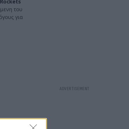
Rockets
μενη του
όγους για
ο