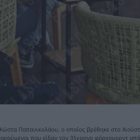
, Κώστα Παπανικολάου, ο οποίος βρέθηκε στο Χιούσ
αρούμενοι που είδαν τον 35χρονο φόργουορντ από