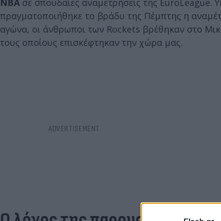
NBA
σε σπουδαίες αναμετρήσεις της EuroLeague. 
πραγματοποιήθηκε το βράδυ της Πέμπτης η αναμέ
αγώνα, οι άνθρωποι των Rockets βρέθηκαν στο Μικ
τους οποίους επισκέφτηκαν την χώρα μας.
Ο λόγος της παρουσίας τους κ