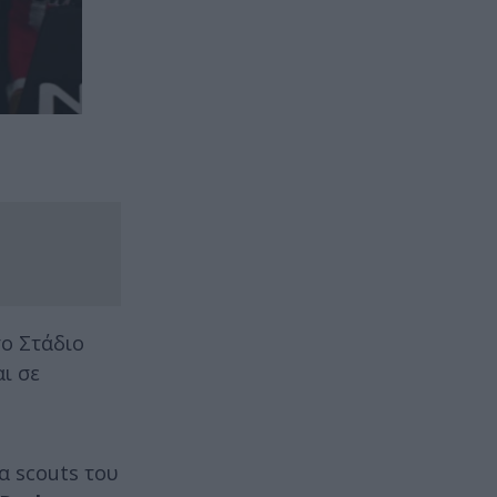
ο Στάδιο
ι σε
α scouts του