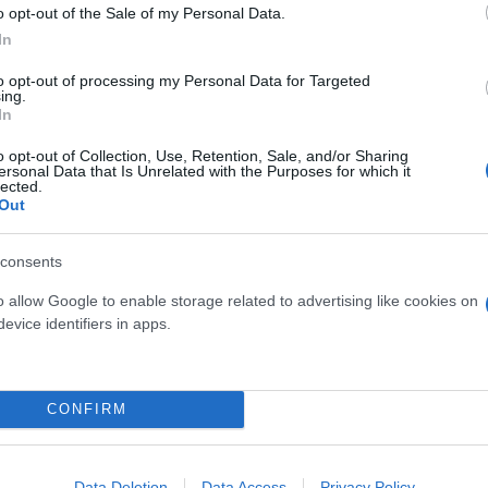
o opt-out of the Sale of my Personal Data.
In
to opt-out of processing my Personal Data for Targeted
ing.
In
o opt-out of Collection, Use, Retention, Sale, and/or Sharing
ersonal Data that Is Unrelated with the Purposes for which it
lected.
Out
consents
o allow Google to enable storage related to advertising like cookies on
evice identifiers in apps.
CONFIRM
Data Deletion
Data Access
Privacy Policy