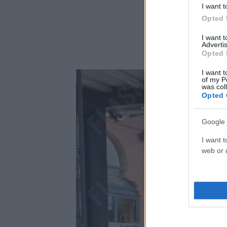
I want t
Opted 
I want 
Advertis
Opted 
I want t
of my P
was col
Opted 
Google 
I want t
web or d