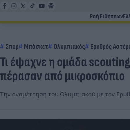
Ροή Ειδήσεων
Ελ
Σπορ
Μπάσκετ
Ολυμπιακός
Ερυθρός Αστέρ
Τι έψαχνε η ομάδα scoutin
πέρασαν από μικροσκόπιο
Την αναμέτρηση του Ολυμπιακού με τον Ερυθρ