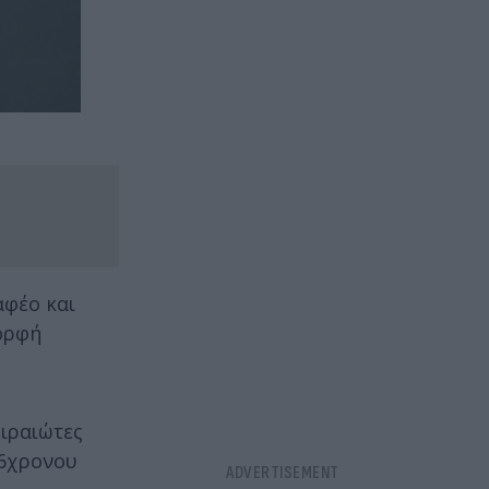
αφέο και
μορφή
ειραιώτες
26χρονου