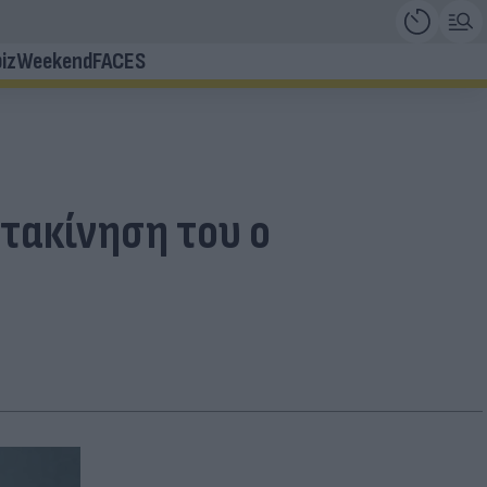
iz
Weekend
FACES
τακίνηση του ο