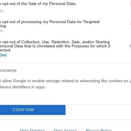
στ, πριν παραχωρηθεί δανεικός στην ομάδα της Μπε
o opt-out of the Sale of my Personal Data.
ς να ανοίξει ένα νέο κεφάλαιο στην καριέρα του με
In
to opt-out of processing my Personal Data for Targeted
ing.
In
o opt-out of Collection, Use, Retention, Sale, and/or Sharing
ersonal Data that Is Unrelated with the Purposes for which it
lected.
Out
consents
o allow Google to enable storage related to advertising like cookies on
evice identifiers in apps.
CONFIRM
Data Deletion
Data Access
Privacy Policy