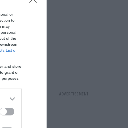
sonal or
ection to
ou may
 personal
out of the
 downstream
B’s List of
er and store
to grant or
ed purposes
μεταγραφή
0.000 ευρώ.
οποία έβγαλε
remier