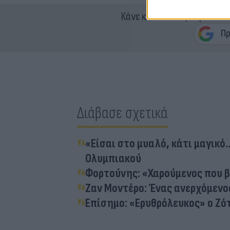
Κάνε κλικ και δες περισσότ
Διάβασε σχετικά
«Είσαι στο μυαλό, κάτι μαγικό.
Ολυμπιακού
Φορτούνης: «Χαρούμενος που β
Ζαν Μοντέρο: Ένας ανερχόμενο
Επίσημο: «Ερυθρόλευκος» ο Ζό