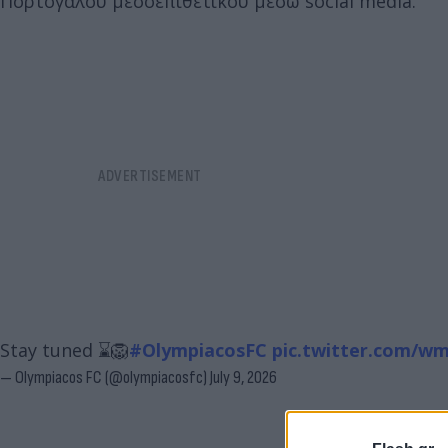
Πορτογάλου μεσοεπιθετικού μέσω social media.
Stay tuned ⌛🦁
#OlympiacosFC
pic.twitter.com/
— Olympiacos FC (@olympiacosfc)
July 9, 2026