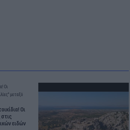
οικίδια! Οι
 στις
τικών ειδών