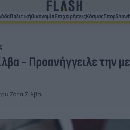
λάδα
Πολιτική
Οικονομία
Επιχειρήσεις
Κόσμος
Σπορ
Showb
ς
λβα - Προανήγγειλε την με
ου Ζότα Σίλβα.