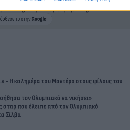
ερο
Flash.gr
στην αναζήτηση της
Google
..» - Η καλημέρα του Μοντέρο στους φίλους του
οήθησα τον Ολυμπιακό να νικήσει»
ς σταρ που έλειπε από τον Ολυμπιακό
τα Σίλβα