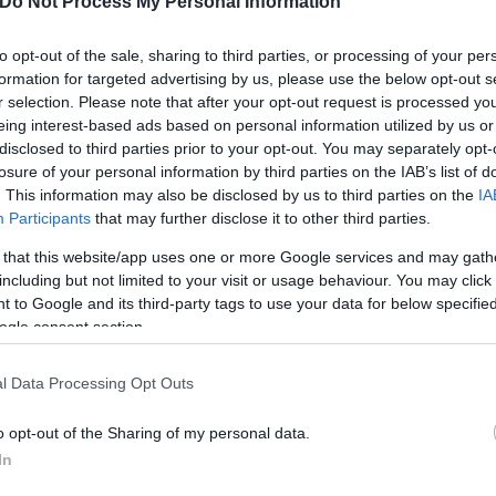
Do Not Process My Personal Information
to opt-out of the sale, sharing to third parties, or processing of your per
formation for targeted advertising by us, please use the below opt-out s
r selection. Please note that after your opt-out request is processed y
eing interest-based ads based on personal information utilized by us or
disclosed to third parties prior to your opt-out. You may separately opt-
losure of your personal information by third parties on the IAB’s list of
. This information may also be disclosed by us to third parties on the
IA
Participants
that may further disclose it to other third parties.
 that this website/app uses one or more Google services and may gath
including but not limited to your visit or usage behaviour. You may click 
τρέμ.
 to Google and its third-party tags to use your data for below specifi
ogle consent section.
έρα στην Λεϊσόες όπου ξεχώρισε και το 2021 πήρε 
l Data Processing Opt Outs
 τον «τσίμπησε» η Βιτόρια Γκιμαράες για περίπου 70
o opt-out of the Sharing of my personal data.
οσελκύσουν το ενδιαφέρον της Νότινχγαμ Φόρεστ η 
In
ύρια ευρώ. Με την αγγλική ομάδα κατέγραψε στην P