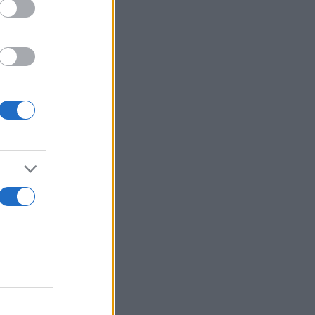
σίκτας όπου
 την φανέλα