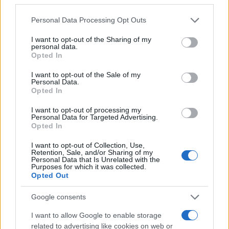
Please note that this website/app uses one or more Google
Personal Data Processing Opt Outs
services and may gather and store information including but
not limited to your visit or usage behaviour. You may click to
I want to opt-out of the Sharing of my
personal data.
grant or deny consent to Google and its third-party tags to
Opted In
use your data for below specified purposes in below Google
consent section.
I want to opt-out of the Sale of my
Personal Data.
Opted In
I want to opt-out of processing my
Personal Data for Targeted Advertising.
Opted In
I want to opt-out of Collection, Use,
Retention, Sale, and/or Sharing of my
Personal Data that Is Unrelated with the
Purposes for which it was collected.
Opted Out
Google consents
I want to allow Google to enable storage
related to advertising like cookies on web or