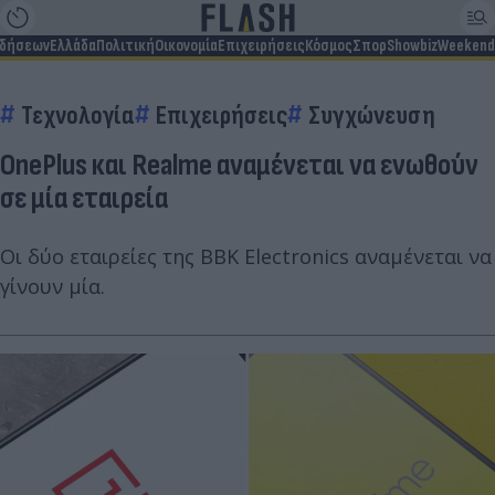
ιδήσεων
Ελλάδα
Πολιτική
Οικονομία
Επιχειρήσεις
Κόσμος
Σπορ
Showbiz
Weekend
Τεχνολογία
Επιχειρήσεις
Συγχώνευση
OnePlus και Realme αναμένεται να ενωθούν
σε μία εταιρεία
Οι δύο εταιρείες της BBK Electronics αναμένεται να
γίνουν μία.