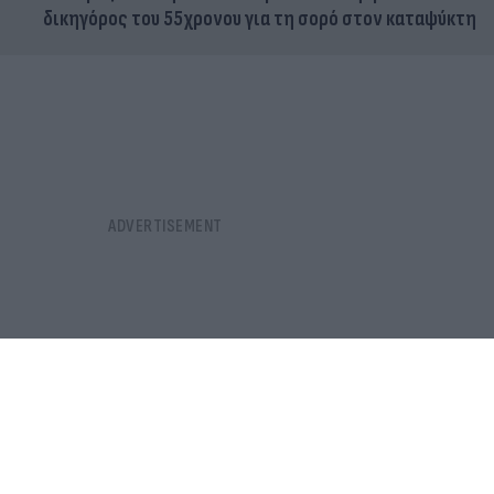
δικηγόρος του 55χρονου για τη σορό στον καταψύκτη