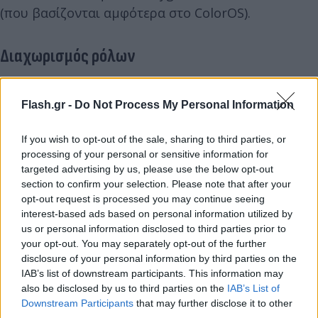
(που βασίζονται αμφότερα στο ColorOS).
Διαχωρισμός ρόλων
Η Realme θα εστιάσει στα smartphones χαμηλής
τιμής και μεσαίας κατηγορίας, ανταγωνιζόμενη τα
Flash.gr -
Do Not Process My Personal Information
POCO και Redmi. Η OnePlus, από την άλλη, θα
If you wish to opt-out of the sale, sharing to third parties, or
επικεντρωθεί σε πιο premium συσκευές, σε
processing of your personal or sensitive information for
ναυαρχίδες και foldables με τις κάμερες της
targeted advertising by us, please use the below opt-out
Hasselblad και με στόχο να κερδίσει το ενδιαφέρον
section to confirm your selection. Please note that after your
opt-out request is processed you may continue seeing
όσων δαπανούν αρκετά χρήματα για το κινητό τους
interest-based ads based on personal information utilized by
τηλέφωνο.
us or personal information disclosed to third parties prior to
your opt-out. You may separately opt-out of the further
disclosure of your personal information by third parties on the
IAB’s list of downstream participants. This information may
also be disclosed by us to third parties on the
IAB’s List of
Downstream Participants
that may further disclose it to other
third parties.