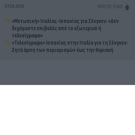
07.08.2026
ΧΡΉΣΤΟΣ ΤΈΛΙΟΣ
«Μετωπική» Ιταλίας-Ισπανίας για Σένγκεν: «Δεν
δεχόμαστε επιβολές από το εξωτερικό ή
τελεσίγραφα»
«Τελεσίγραφο» Ισπανίας στην Ιταλία για τη Σένγκεν:
Ζητά άρση των περιορισμών έως την Κυριακή