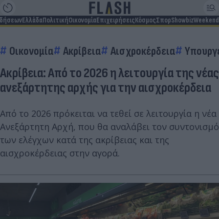
ιδήσεων
Ελλάδα
Πολιτική
Οικονομία
Επιχειρήσεις
Κόσμος
Σπορ
Showbiz
Weekend
Οικονομία
Ακρίβεια
Αισχροκέρδεια
Υπουργ
Ακρίβεια: Από το 2026 η λειτουργία της νέας
ανεξάρτητης αρχής για την αισχροκέρδεια
Από το 2026 πρόκειται να τεθεί σε λειτουργία η νέα
Ανεξάρτητη Αρχή, που θα αναλάβει τον συντονισμό
των ελέγχων κατά της ακρίβειας και της
αισχροκέρδειας στην αγορά.