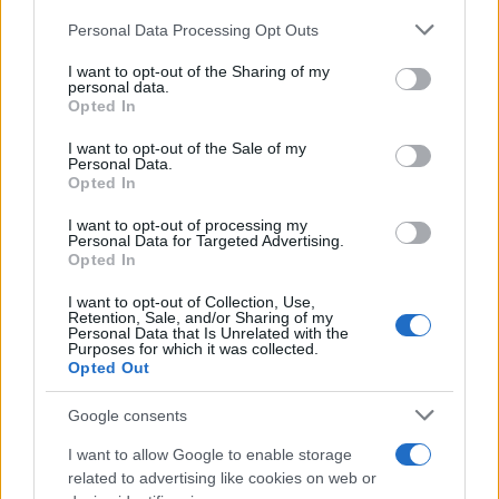
Please note that this website/app uses one or more Google
Personal Data Processing Opt Outs
services and may gather and store information including but
not limited to your visit or usage behaviour. You may click to
I want to opt-out of the Sharing of my
personal data.
grant or deny consent to Google and its third-party tags to
Opted In
use your data for below specified purposes in below Google
consent section.
I want to opt-out of the Sale of my
Personal Data.
Opted In
I want to opt-out of processing my
Personal Data for Targeted Advertising.
Opted In
I want to opt-out of Collection, Use,
Retention, Sale, and/or Sharing of my
Τέλος, όπως σημείωσε, μέσα στις πρωτοβουλίες
Personal Data that Is Unrelated with the
Purposes for which it was collected.
της κυβέρνησης περιλαμβάνεται και η ενίσχυση
Opted Out
των λαϊκών αγορών, μόνο από παραγωγούς, με
Google consents
σκοπό τη μείωση του κόστους, περιορίζοντας τους
μεσάζοντες και τη βελτίωση της πρόσβασης σε
I want to allow Google to enable storage
related to advertising like cookies on web or
φρέσκα προϊόντα.