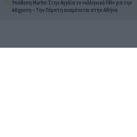
Υπόθεση Marfin: Στην Αγγλία το «ελληνικό FBI» για την
46χρονη - Την Πέμπτη αναμένεται στην Αθήνα