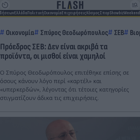
ιδήσεων
Ελλάδα
Πολιτική
Οικονομία
Επιχειρήσεις
Κόσμος
Σπορ
Showbiz
Weekend
Οικονομία
Σπύρος Θεοδωρόπουλος
ΣΕΒ
Βιο
Πρόεδρος ΣΕΒ: Δεν είναι ακριβά τα
προϊόντα, οι μισθοί είναι χαμηλοί
Ο Σπύρος Θεοδωρόπουλος επιτέθηκε επίσης σε
όσους κάνουν λόγο περί «καρτέλ» και
«υπερκερδών», λέγοντας ότι τέτοιες κατηγορίες
στιγματίζουν άδικα τις επιχειρήσεις.