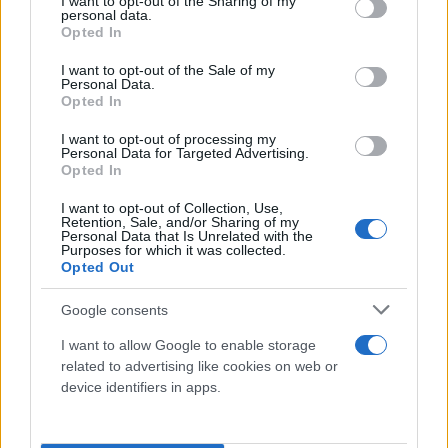
not limited to your visit or usage behaviour. You may click to
I want to opt-out of the Sharing of my
Κριτική στην πράσινη μετάβαση και τις
personal data.
grant or deny consent to Google and its third-party tags to
Opted In
πολιτικές ESG
use your data for below specified purposes in below Google
consent section.
I want to opt-out of the Sale of my
Personal Data.
Ο κ. Θεοδωρόπουλος άσκησε δριμεία κριτική στην
Opted In
«μονοδιάστατη» προσήλωση της Ευρωπαϊκής
I want to opt-out of processing my
Ένωσης στην πράσινη ατζέντα, επισημαίνοντας τις
Personal Data for Targeted Advertising.
αρνητικές συνέπειες για τη βιομηχανία. «Η πράσινη
Opted In
μετάβαση δεν μπορεί να λειτουργεί σε βάρος της
I want to opt-out of Collection, Use,
Retention, Sale, and/or Sharing of my
παραγωγικότητας. Κλείνουμε εργοστάσια στην
Personal Data that Is Unrelated with the
Ευρώπη, αλλά εισάγουμε προϊόντα από χώρες με
Purposes for which it was collected.
Opted Out
μεγαλύτερες εκπομπές CO₂», δήλωσε.
Google consents
Τεχνητή Νοημοσύνη: Εργαλείο, όχι απειλή
I want to allow Google to enable storage
related to advertising like cookies on web or
Κλείνοντας, χαρακτήρισε την τεχνητή νοημοσύνη
device identifiers in apps.
«επανάσταση», ξεκαθαρίζοντας ότι δεν αποτελεί
απειλή για τον άνθρωπο. «Το AI θα είναι βοηθός,