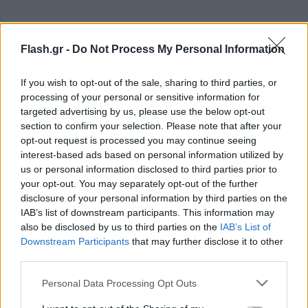
Flash.gr -
Do Not Process My Personal Information
If you wish to opt-out of the sale, sharing to third parties, or
processing of your personal or sensitive information for
targeted advertising by us, please use the below opt-out
section to confirm your selection. Please note that after your
opt-out request is processed you may continue seeing
Παραγωγικότητα: το κλειδί για
interest-based ads based on personal information utilized by
ανταγωνιστικότητα και ισοζύγιο
us or personal information disclosed to third parties prior to
your opt-out. You may separately opt-out of the further
disclosure of your personal information by third parties on the
«Η φετινή Γενική Συνέλευση του ΣΕΒ θα έχει στο
IAB’s list of downstream participants. This information may
επίκεντρο την παραγωγικότητα», ανέφερε,
also be disclosed by us to third parties on the
IAB’s List of
εξηγώντας πως αυτή είναι η μόνη διέξοδος για την
Downstream Participants
that may further disclose it to other
ενίσχυση της ανταγωνιστικότητας και τη διόρθωση
third parties.
του ισοζυγίου τρεχουσών συναλλαγών.
Please note that this website/app uses one or more Google
Personal Data Processing Opt Outs
services and may gather and store information including but