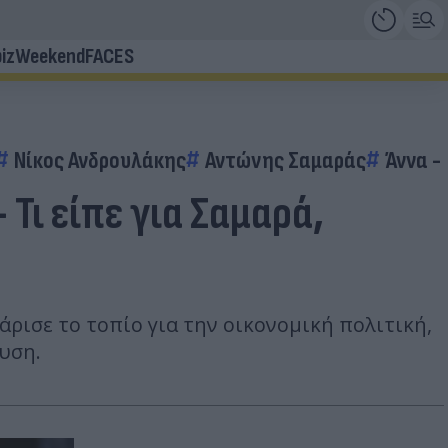
iz
Weekend
FACES
Νίκος Ανδρουλάκης
Αντώνης Σαμαράς
Άννα -
Τι είπε για Σαμαρά,
ρισε το τοπίο για την οικονομική πολιτική,
υση.