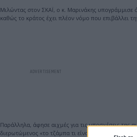
Μιλώντας στον ΣΚΑΪ, ο κ. Μαρινάκης υπογράμμισε 
καθώς το κράτος έχει πλέον νόμο που επιβάλλει 
Παράλληλα, άφησε αιχμές για τις υποσχέσεις της α
διερωτώμενος «το τζάμπα τι είναι; Τα χρήματα τ