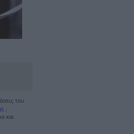
άσεις του
ης
,
μα και