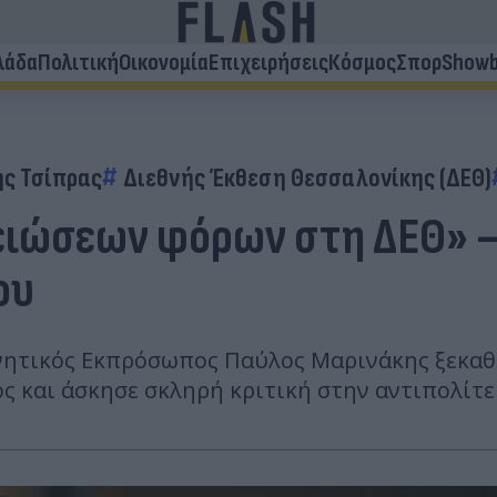
λάδα
Πολιτική
Οικονομία
Επιχειρήσεις
Κόσμος
Σπορ
Showb
ης Τσίπρας
Διεθνής Έκθεση Θεσσαλονίκης (ΔΕΘ)
ειώσεων φόρων στη ΔΕΘ» – 
ου
ρνητικός Εκπρόσωπος Παύλος Μαρινάκης ξεκαθά
ς και άσκησε σκληρή κριτική στην αντιπολίτε