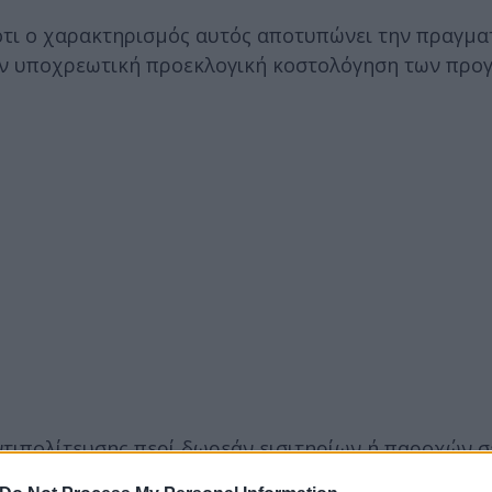
ότι ο χαρακτηρισμός αυτός αποτυπώνει την πραγμα
την υποχρεωτική προεκλογική κοστολόγηση των προ
ντιπολίτευσης περί δωρεάν εισιτηρίων ή παροχών σ
ων Ελλήνων φορολογουμένων».