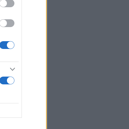
 δισ.
ρόσωπος
έχει ήδη
όπως είπε
ιτέρω
, με
 αλλά και
ταμεία».