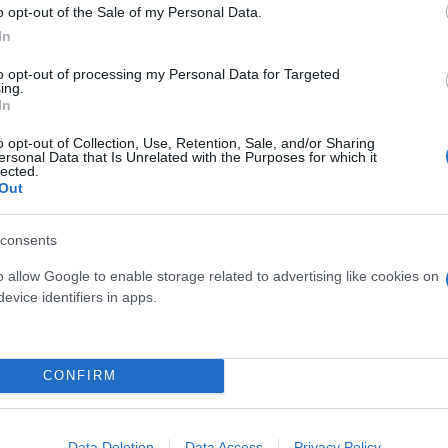
κέτο μειώσεων φόρων ύψους 1
o opt-out of the Sale of my Personal Data.
In
to opt-out of processing my Personal Data for Targeted
ing.
In
τους ζωής και της ακρίβειας, ο Κυβερνητικός Εκπ
ωστόσο τόνισε την αξιοπιστία της κυβέρνησης που 
o opt-out of Collection, Use, Retention, Sale, and/or Sharing
ersonal Data that Is Unrelated with the Purposes for which it
lected.
Out
ημοσιονομικός χώρος για νέες ελαφρύνσεις: καθώς 
consents
εται η ανακοίνωση ενός σημαντικού πακέτου περα
o allow Google to enable storage related to advertising like cookies on
αθέσιμος χώρος αγγίζει το
1 δισεκατομμύριο ευρώ
evice identifiers in apps.
φέρνει να αυξάνει τα έσοδα μέσω της πάταξης της
,5% του ΑΕΠ) και των εξαγωγών (στο 40% του ΑΕΠ),
εργοι πλέον εργάζονται και εισφέρουν στα δημόσια 
CONFIRM
Data Deletion
Data Access
Privacy Policy