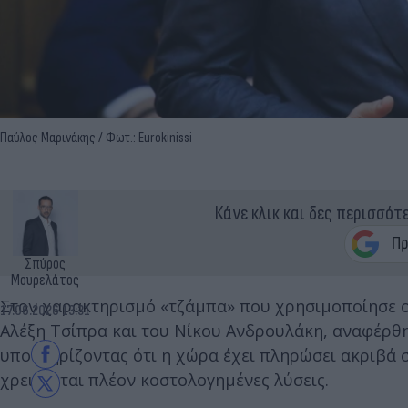
Παύλος Μαρινάκης / Φωτ.: Eurokinissi
Κάνε κλικ και δες περισσότ
Σπύρος
Μουρελάτος
Στον χαρακτηρισμό «τζάμπα» που χρησιμοποίησε ο
17.06.2026 13:31
Αλέξη Τσίπρα και του Νίκου Ανδρουλάκη, αναφέρ
υποστηρίζοντας ότι η χώρα έχει πληρώσει ακριβά 
χρειάζεται πλέον κοστολογημένες λύσεις.