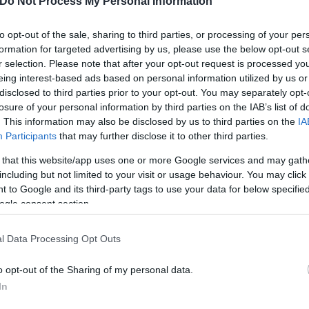
Do Not Process My Personal Information
ς, σχολίασε τις εσωκομματικές ισορροπίες με φόντ
to opt-out of the sale, sharing to third parties, or processing of your per
formation for targeted advertising by us, please use the below opt-out s
τη εισαγγελική πρόταση στην υπόθεση της Άννας-Μ
r selection. Please note that after your opt-out request is processed y
eing interest-based ads based on personal information utilized by us or
disclosed to third parties prior to your opt-out. You may separately opt-
losure of your personal information by third parties on the IAB’s list of
. This information may also be disclosed by us to third parties on the
IA
Participants
that may further disclose it to other third parties.
 that this website/app uses one or more Google services and may gath
including but not limited to your visit or usage behaviour. You may click 
 to Google and its third-party tags to use your data for below specifi
ogle consent section.
l Data Processing Opt Outs
o opt-out of the Sharing of my personal data.
In