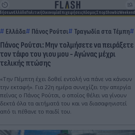
ιδήσεων
Ελλάδα
Πολιτική
Οικονομία
Επιχειρήσεις
Κόσμος
Σπορ
Showbiz
Weekend
Ελλάδα
Πάνος Ρούτσι
Τραγωδία στα Τέμπη
Πάνος Ρούτσι: Μην τολμήσετε να πειράξετε
τον τάφο του γιου μου - Αγώνας μέχρι
τελικής πτώσης
«Την Πέμπτη έχει δοθεί εντολή να πάνε να κάνουν
την εκταφή». Για 22η ημέρα συνεχίζει την απεργία
πείνας ο Πάνος Ρούτσι, ο οποίος θέλει να γίνουν
δεκτά όλα τα αιτήματά του και να διασαφηνιστεί
από τι πέθανε το παιδί του.