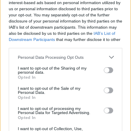
δώσουν την απάντηση και το χαρτί που ζητάω,
interest-based ads based on personal information utilized by
us or personal information disclosed to third parties prior to
αλλά απ’ ότι φαίνεται η κυβέρνηση έχει πολλά να
your opt-out. You may separately opt-out of the further
κρύψει», συμπλήρωσε.
disclosure of your personal information by third parties on the
IAB’s list of downstream participants. This information may
also be disclosed by us to third parties on the
IAB’s List of
Αναφέρθηκε και στην κατάσταση της υγείας του:
Downstream Participants
that may further disclose it to other
«Κάθε μέρα που περνάει υπάρχει ακόμη πιο πολλή
third parties.
κούραση και εξάντληση». «Όταν ήρθα πρώτη μέρα
Please note that this website/app uses one or more Google
Personal Data Processing Opt Outs
εδώ πέρα με μια βαλίτσα, δεν είχα προβλέψει όλο
services and may gather and store information including but
αυτό που έχει γίνει. Δεν έχω καταλάβει ακόμα τι
not limited to your visit or usage behaviour. You may click to
I want to opt-out of the Sharing of my
personal data.
γίνεται. Καταλαβαίνω ότι τόσα χρόνια αυτή η χώρα
grant or deny consent to Google and its third-party tags to
Opted In
use your data for below specified purposes in below Google
δεν πάει καλά», τόνισε.
consent section.
I want to opt-out of the Sale of my
Personal Data.
Opted In
«Θα δικαιωθούμε, γιατί το ζητάω εγώ, το ζητάει ο
λαός, το ζητάει όλος ο κόσμος», επεσήμανε.
I want to opt-out of processing my
Personal Data for Targeted Advertising.
Opted In
I want to opt-out of Collection, Use,