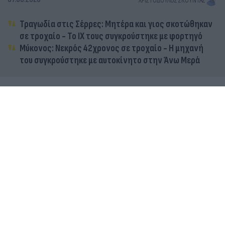
ΧΡΙΣΤΌΔΟΥΛΟΣ ΣΚΟΎΝΤΑΣ
Τραγωδία στις Σέρρες: Μητέρα και γιος σκοτώθηκαν
σε τροχαίο - Το ΙΧ τους συγκρούστηκε με φορτηγό
Μύκονος: Νεκρός 42χρονος σε τροχαίο - Η μηχανή
του συγκρούστηκε με αυτοκίνητο στην Άνω Μερά