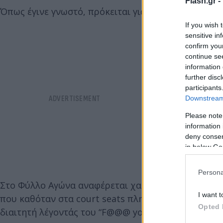
Flash.gr -
Όπως έγινε γνωστό, πρόκειται για τη σύζυγο του
Κέ
If you wish 
sensitive in
confirm you
continue se
information 
further disc
participants
Downstream 
Please note
information 
deny consent
in below Go
Persona
Στο Φύλλο Αγώνα αναφέρεται χαρακτηριστικά: «Σε σ
I want t
που καθόταν στα court seats πλησίον του πάγκου τ
Opted 
διαιτητή λέγοντάς του “F@@@ you, this is not foul”»