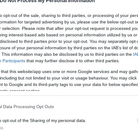
Do Not Process My Personal Information
ντρικ Ναν, Μπλεν Κίγια
.
to opt-out of the sale, sharing to third parties, or processing of your per
formation for targeted advertising by us, please use the below opt-out s
r selection. Please note that after your opt-out request is processed y
eing interest-based ads based on personal information utilized by us or
disclosed to third parties prior to your opt-out. You may separately opt-
losure of your personal information by third parties on the IAB’s list of
. This information may also be disclosed by us to third parties on the
IA
Participants
that may further disclose it to other third parties.
 that this website/app uses one or more Google services and may gath
including but not limited to your visit or usage behaviour. You may click 
 to Google and its third-party tags to use your data for below specifi
ogle consent section.
l Data Processing Opt Outs
φύριγμα του διαιτητή κάτω από το καλάθι φίλαθλος
o opt-out of the Sharing of my personal data.
ων γηπεδούχων, τράβηξε από το μανίκι της μπλούζα
In
.