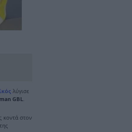
ϊκός
λύγισε
iman GBL
.
ς κοντά στον
της