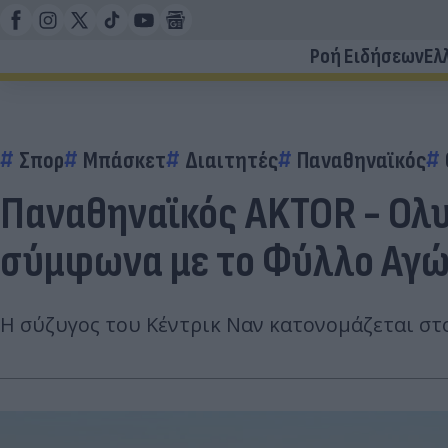
Ροή Ειδήσεων
Ελ
Σπορ
Μπάσκετ
Διαιτητές
Παναθηναϊκός
Παναθηναϊκός AKTOR - Ολυ
σύμφωνα με το Φύλλο Αγ
Η σύζυγος του Κέντρικ Ναν κατονομάζεται στ