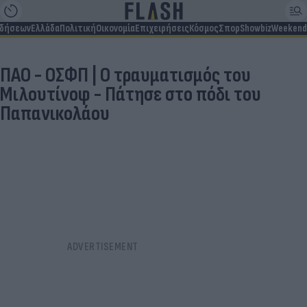
ιδήσεων
Ελλάδα
Πολιτική
Οικονομία
Επιχειρήσεις
Κόσμος
Σπορ
Showbiz
Weekend
ΠΑΟ - ΟΣΦΠ | Ο τραυματισμός του
Μιλουτίνοφ - Πάτησε στο πόδι του
Παπανικολάου