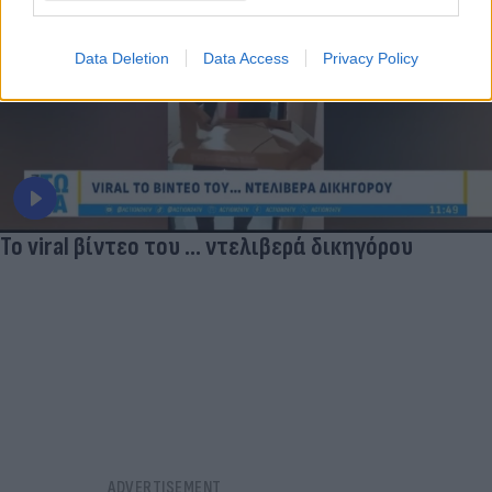
Data Deletion
Data Access
Privacy Policy
Το viral βίντεο του ... ντελιβερά δικηγόρου