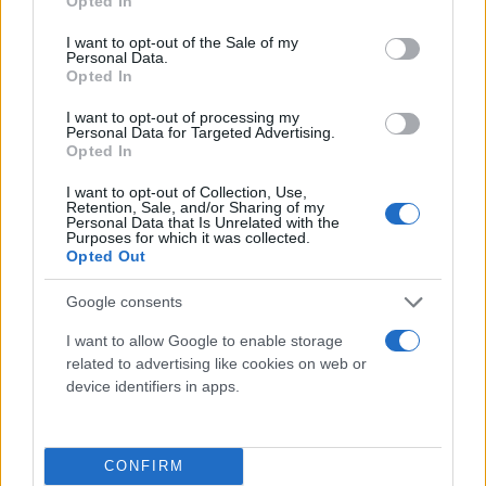
Opted In
use your data for below specified purposes in below Google
consent section.
I want to opt-out of the Sale of my
Personal Data.
Opted In
I want to opt-out of processing my
Personal Data for Targeted Advertising.
Opted In
I want to opt-out of Collection, Use,
Retention, Sale, and/or Sharing of my
Personal Data that Is Unrelated with the
Τι λένε τα άστρα για τον Φεβρουάριο - Οι
Purposes for which it was collected.
προβλέψεις της Αθηνάς Βαγενά
Opted Out
Google consents
I want to allow Google to enable storage
related to advertising like cookies on web or
Χιούμορ
device identifiers in apps.
CONFIRM