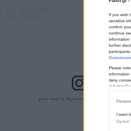
Flash.gr -
If you wish 
sensitive in
confirm you
continue se
information 
further disc
participants
Downstream 
Please note
information 
deny consent
in below Go
Δείτε αυτή τη δημοσίευση στο Instagram.
Persona
I want t
Opted 