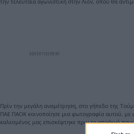
την τελευταία αγωνιστική στην Λιόν, οπού θα αντι
Πρίν την μεγάλη αναμέτρηση, στο γήπεδο της Τούμ
ΠΑΕ ΠΑΟΚ κοινοποίησε μια φωτογραφία αυτού, με φ
καλεσμένος μας επισκέφτηκε πριν το αποψινό παιχν