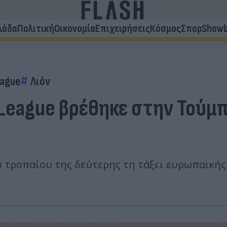
λάδα
Πολιτική
Οικονομία
Επιχειρήσεις
Κόσμος
Σπορ
Showb
eague
Λιόν
League βρέθηκε στην Τούμπα
τροπαίου της δεύτερης τη τάξει ευρωπαϊκής 