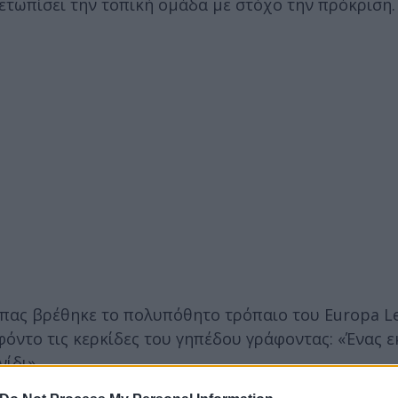
μετωπίσει την τοπική ομάδα με στόχο την πρόκριση
πας βρέθηκε το πολυπόθητο τρόπαιο του Europa Le
όντο τις κερκίδες του γηπέδου γράφοντας: «Ένας ε
ίδι».