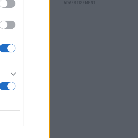
ι εύστοχα να
αι
αι να την