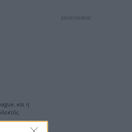
.
ague, και η
κλεκτός