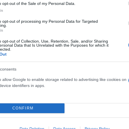
o opt-out of the Sale of my Personal Data.
In
to opt-out of processing my Personal Data for Targeted
ing.
In
o opt-out of Collection, Use, Retention, Sale, and/or Sharing
k_fc)
ersonal Data that Is Unrelated with the Purposes for which it
lected.
Out
 ξεσάλωσαν στα σχόλια, με πολλά χιουμοριστικά κα
consents
νες μπροστά», ή τόνισαν πως αυτή η φωτογραφία είν
o allow Google to enable storage related to advertising like cookies on
ους ζητώντας την ομάδα να κατακτήσει την κούπα κ
evice identifiers in apps.
CONFIRM
Data Deletion
Data Access
Privacy Policy