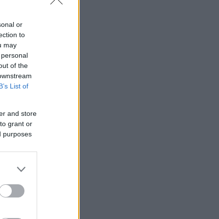
sonal or
ection to
ou may
 personal
out of the
 downstream
B’s List of
er and store
to grant or
ed purposes