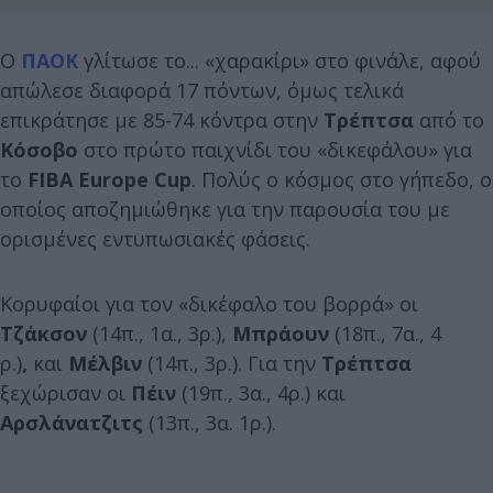
Ο
ΠΑΟΚ
γλίτωσε το... «χαρακίρι» στο φινάλε, αφού
απώλεσε διαφορά 17 πόντων, όμως τελικά
επικράτησε με 85-74 κόντρα στην
Τρέπτσα
από το
Κόσοβο
στο πρώτο παιχνίδι του «δικεφάλου» για
το
FIBA Europe Cup
. Πολύς ο κόσμος στο γήπεδο, ο
οποίος αποζημιώθηκε για την παρουσία του με
ορισμένες εντυπωσιακές φάσεις.
Κορυφαίοι για τον «δικέφαλο του βορρά» οι
Τζάκσον
(14π., 1α., 3ρ.),
Μπράουν
(18π., 7α., 4
ρ.)
,
και
Μέλβιν
(14π., 3ρ.). Για την
Τρέπτσα
ξεχώρισαν οι
Πέιν
(19π., 3α., 4ρ.)
και
Αρσλάνατζιτς
(13π., 3α. 1ρ.).