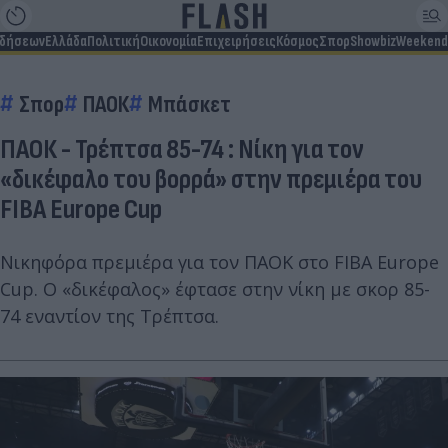
ιδήσεων
Ελλάδα
Πολιτική
Οικονομία
Επιχειρήσεις
Κόσμος
Σπορ
Showbiz
Weekend
Σπορ
ΠΑΟΚ
Μπάσκετ
ΠΑΟΚ - Τρέπτσα 85-74 : Nίκη για τον
«δικέφαλο του βορρά» στην πρεμιέρα του
FIBA Europe Cup
Νικηφόρα πρεμιέρα για τον ΠΑΟΚ στο FIBA Europe
Cup. Ο «δικέφαλος» έφτασε στην νίκη με σκορ 85-
74 εναντίον της Τρέπτσα.