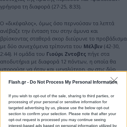
γρήγορα τη διαφορά (27-25, 8:33).
Ο «δικέφαλος», όμως όσο περνούσαν τα λεπτά
ανέβαζε την ένταση του στην άμυνα και
βρίσκοντας σταθερά σκορ διεύρυνε το προβάδισμα
με δύο συνεχόμενα τρίποντα του
Μέλβιν
(42-30,
2:44). Η ομάδα του
Γιούρι Ζντοβτς
πήγε στα
αποδυτήρια με διαφορά 12 πόντων, η οποία θα
μπορούσε να ήταν και μεγαλύτερη, αν στις δύο
τελευταίες επιθέσεις υπήρχε περισσότερο καθαρό
Flash.gr -
Do Not Process My Personal Information
μυαλό.
If you wish to opt-out of the sale, sharing to third parties, or
processing of your personal or sensitive information for
targeted advertising by us, please use the below opt-out
section to confirm your selection. Please note that after your
opt-out request is processed you may continue seeing
interest-based ads based on personal information utilized by