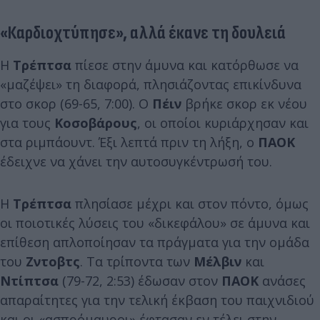
«Καρδιοχτύπησε», αλλά έκανε τη δουλειά
Η
Τρέπτσα
πίεσε στην άμυνα και κατόρθωσε να
«μαζέψει» τη διαφορά, πλησιάζοντας επικίνδυνα
στο σκορ (69-65, 7:00). Ο
Πέιν
βρήκε σκορ εκ νέου
για τους
Κοσοβάρους
, οι οποίοι κυριάρχησαν και
στα ριμπάουντ. Έξι λεπτά πριν τη λήξη, ο
ΠΑΟΚ
έδειχνε να χάνει την αυτοσυγκέντρωσή του.
Η
Τρέπτσα
πλησίασε μέχρι και στον πόντο, όμως
οι ποιοτικές λύσεις του «δικεφάλου» σε άμυνα και
επίθεση απλοποίησαν τα πράγματα για την ομάδα
του
Ζντοβτς
. Τα τρίποντα των
Μέλβιν
και
Ντίπτσα
(79-72, 2:53) έδωσαν στον
ΠΑΟΚ
ανάσες
απαραίτητες για την τελική έκβαση του παιχνιδιού
και οι «ασπρόμαυροι» έφτασαν εν τέλει στην