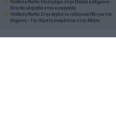
Υπόθεση Marfin: Επιστρέφει στην Ελλάδα η 46χρονη -
Πότε θα οδηγηθεί στον εισαγγελέα
Υπόθεση Marfin: Στην Αγγλία το «ελληνικό FBI» για την
46χρονη - Την Πέμπτη αναμένεται στην Αθήνα