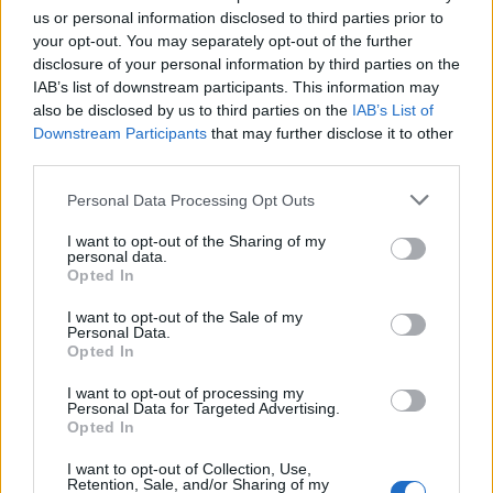
us or personal information disclosed to third parties prior to
your opt-out. You may separately opt-out of the further
disclosure of your personal information by third parties on the
IAB’s list of downstream participants. This information may
also be disclosed by us to third parties on the
IAB’s List of
Downstream Participants
that may further disclose it to other
third parties.
Please note that this website/app uses one or more Google
Personal Data Processing Opt Outs
services and may gather and store information including but
Eurokinissi
not limited to your visit or usage behaviour. You may click to
I want to opt-out of the Sharing of my
personal data.
grant or deny consent to Google and its third-party tags to
Opted In
use your data for below specified purposes in below Google
Δύο πρόσωπα για τον ΠΑΟΚ στην τρίτη περίοδο
consent section.
I want to opt-out of the Sale of my
Personal Data.
Στην εκκίνηση του δεκαλέπτου η άμυνα του
ΠΑΟΚ
Opted In
ανάγκαζε την
Τρέπτσα
στο ένα λάθος μετά το άλλο
I want to opt-out of processing my
και ο επιθετικός πλουραλισμός της ομάδας του
Personal Data for Targeted Advertising.
Opted In
«δικεφάλου» διατήρησε τη διαφορά σε διψήφιο
αριθμό, διευρύνοντας το προβάδισμα (54-37, 5:40).
I want to opt-out of Collection, Use,
Retention, Sale, and/or Sharing of my