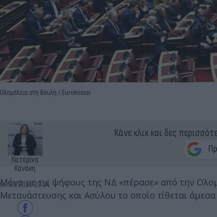
Ολομέλεια στη Βουλή / Eurokinissi
Κάνε κλικ και δες περισσότ
Κατερίνα
Κανάκη
Μόνο με τις ψήφους της ΝΔ «πέρασε» από την Ολο
09.06.2026 22:04
Μετανάστευσης και Ασύλου το οποίο τίθεται άμεσα 