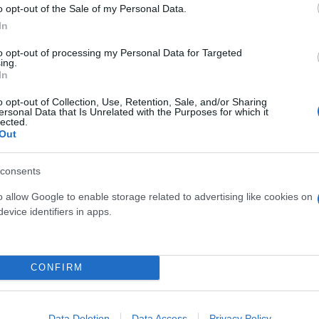
o opt-out of the Sale of my Personal Data.
ο, αλλά και κατά των δεξιών κομμάτων, που όπως 
In
to opt-out of processing my Personal Data for Targeted
ing.
ερο
Flash.gr
στην αναζήτηση της
Google
In
o opt-out of Collection, Use, Retention, Sale, and/or Sharing
ersonal Data that Is Unrelated with the Purposes for which it
lected.
Out
consents
o allow Google to enable storage related to advertising like cookies on
evice identifiers in apps.
 μεταναστευτική πίεση, στις 5.500 οι αφίξεις τ
CONFIRM
ς «κόμβος επιστροφών» εκτός Ε.Ε.
διαγραφές: «Όποιος ακυρώσει τη γραμμή του ΠΑΣΟ
Data Deletion
Data Access
Privacy Policy