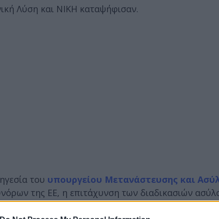
ική Λύση και ΝΙΚΗ καταψήφισαν.
 ηγεσία του
υπουργείου Μετανάστευσης και Ασύ
όρων της ΕΕ, η επιτάχυνση των διαδικασιών ασύλο