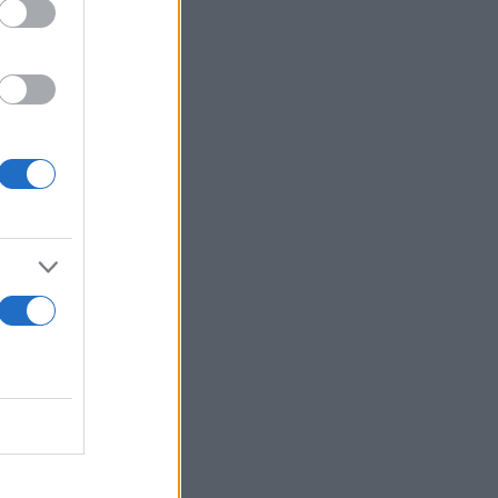
είπε, δεν
ο πρώτο
Κ θα