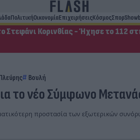
λάδα
Πολιτική
Οικονομία
Επιχειρήσεις
Κόσμος
Σπορ
Showb
ο Στεφάνι Κορινθίας - Ήχησε το 112 σ
Πλεύρης
Βουλή
ια το νέο Σύμφωνο Μετανά
ματικότερη προστασία των εξωτερικών συνόρω