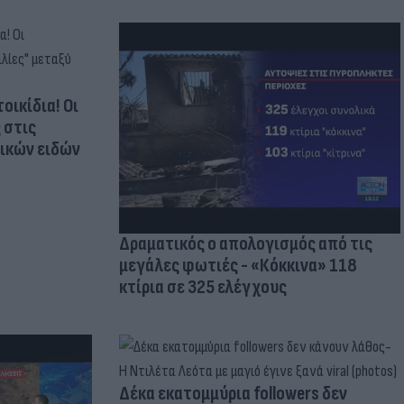
οικίδια! Οι
 στις
τικών ειδών
Δραματικός ο απολογισμός από τις
μεγάλες φωτιές - «Κόκκινα» 118
κτίρια σε 325 ελέγχους
Δέκα εκατομμύρια followers δεν