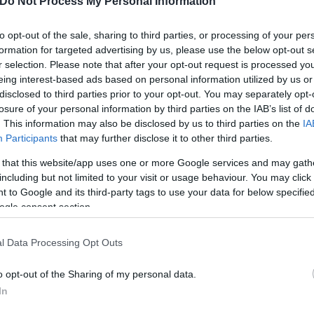
Do Not Process My Personal Information
 επιθυμούσαμε καθώς ήταν ένας συμβιβασμός μεταξ
to opt-out of the sale, sharing to third parties, or processing of your per
ιτικών ομάδων στο Ευρωκοινοβούλιο. Επιτεύχθηκε 
formation for targeted advertising by us, please use the below opt-out s
 υποδοχής», ανέφερε χαρακτηριστικά ο Θάνος Πλεύ
r selection. Please note that after your opt-out request is processed y
eing interest-based ads based on personal information utilized by us or
disclosed to third parties prior to your opt-out. You may separately opt-
losure of your personal information by third parties on the IAB’s list of
. This information may also be disclosed by us to third parties on the
IA
Participants
that may further disclose it to other third parties.
 that this website/app uses one or more Google services and may gath
including but not limited to your visit or usage behaviour. You may click 
 to Google and its third-party tags to use your data for below specifi
ogle consent section.
l Data Processing Opt Outs
o opt-out of the Sharing of my personal data.
In
άλιστα κατά του ΠΑΣΟΚ, σχολιάζοντας ότι οι ευρω