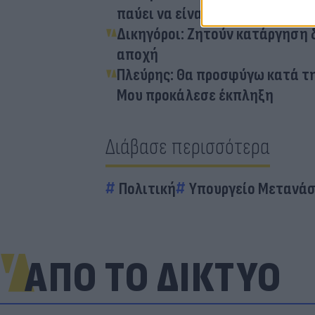
παύει να είναι μέλος»
Δικηγόροι: Ζητούν κατάργηση 
αποχή
Πλεύρης: Θα προσφύγω κατά τη
Μου προκάλεσε έκπληξη
Διάβασε περισσότερα
Πολιτική
Υπουργείο Μετανά
ΑΠΟ ΤΟ ΔΙΚΤΥΟ