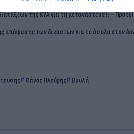
διατάξεων της ΚΥΑ για τη μετανάστευση – Προτε
ς απόφασης των δικαστών για το άσυλο στον Ασ
στευσης
Θάνος Πλεύρης
Βουλή