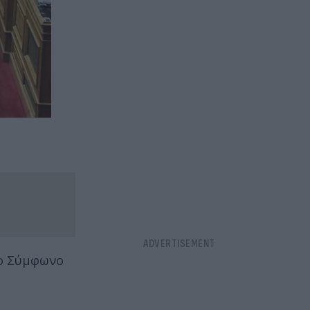
έο Σύμφωνο