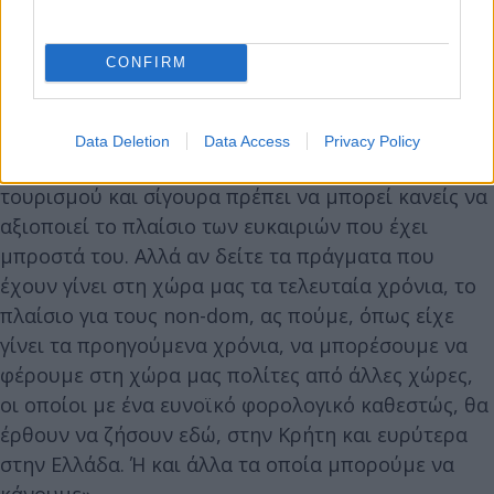
‘τουριστική πρόταση’ και ως προς το χρόνο και να
αναπτυχθεί σε δωδεκάμηνη βάση.
CONFIRM
Τουριστικό μοντέλο δωδεκαμήνου
Data Deletion
Data Access
Privacy Policy
«Σίγουρα πρέπει να δούμε μοντέλο δωδεκάμηνου
τουρισμού και σίγουρα πρέπει να μπορεί κανείς να
αξιοποιεί το πλαίσιο των ευκαιριών που έχει
μπροστά του. Αλλά αν δείτε τα πράγματα που
έχουν γίνει στη χώρα μας τα τελευταία χρόνια, το
πλαίσιο για τους non-dom, ας πούμε, όπως είχε
γίνει τα προηγούμενα χρόνια, να μπορέσουμε να
φέρουμε στη χώρα μας πολίτες από άλλες χώρες,
οι οποίοι με ένα ευνοϊκό φορολογικό καθεστώς, θα
έρθουν να ζήσουν εδώ, στην Κρήτη και ευρύτερα
στην Ελλάδα. Ή και άλλα τα οποία μπορούμε να
κάνουμε».