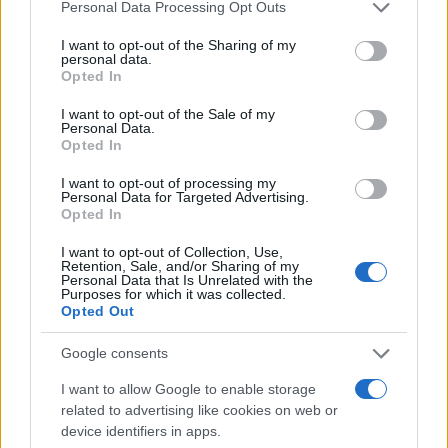
Please note that this website/app uses one or more Google
Personal Data Processing Opt Outs
services and may gather and store information including but
Τα κεφάλαια που θα διατεθούν θα είναι περίπου
not limited to your visit or usage behaviour. You may click to
I want to opt-out of the Sharing of my
personal data.
4,5 δις. Με το Ταμείο Ανάκαμψης και με τις
grant or deny consent to Google and its third-party tags to
Opted In
use your data for below specified purposes in below Google
διαθέσιμες χρηματοδοτήσεις προχωρούν έργα
consent section.
I want to opt-out of the Sale of my
όπως οι φοιτητικές Εστίες στην Κρήτη. Ηράκλειο,
Personal Data.
Ρέθυμνο που θα απελευθερώσουν την αναπτυξιακή
Opted In
δυναμική του νησιού και της χώρας.
I want to opt-out of processing my
Personal Data for Targeted Advertising.
Opted In
Απαντώντας σε ερώτηση σχετικά με το
I want to opt-out of Collection, Use,
αναπτυξιακό μοντέλο της Ελλάδας, ο κ.
Retention, Sale, and/or Sharing of my
Personal Data that Is Unrelated with the
Πιερρακάκης δήλωσε ότι ο τουρισμός δεν είναι
Purposes for which it was collected.
πλέον η αποκλειστική πηγή πλούτου για την Κρήτη.
Opted Out
Ο πλούτος για την Κρήτη είναι και μέσα από τις
Google consents
επιχειρήσεις, μέσα από τις εξαγωγές.
I want to allow Google to enable storage
related to advertising like cookies on web or
Επεσήμανε ότι πρέπει βέβαια να αλλάξει λίγο και η
device identifiers in apps.