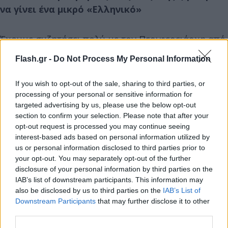
να γίνει ένα μικρό «Ελληνικό»
Έχουμε συζητήσει πολύ με τον Περιφερειάρχη από
παλιά το τι θα γίνει με το παλιό αεροδρόμιο, το
Flash.gr -
Do Not Process My Personal Information
«Καζαντζάκης» στην περιοχή της Αλικαρνασσού
που είναι 2.000 στρέμματα και πραγματικά μπορεί
If you wish to opt-out of the sale, sharing to third parties, or
να είναι ένα νέο μικρό «Ελληνικό». Έχουν ήδη γίνει
processing of your personal or sensitive information for
targeted advertising by us, please use the below opt-out
οι πρώτες μελέτες από το ΤΑΙΠΕΔ. Τώρα θα γίνει
section to confirm your selection. Please note that after your
και ο πολεοδομικός σχεδιασμός, το επιχειρηματικό
opt-out request is processed you may continue seeing
σχέδιο. Όλα αυτά, λοιπόν, αν τα αθροίσει κανείς,
interest-based ads based on personal information utilized by
και πιστεύω πάρα πολύ, ειδικά σε αυτό το
us or personal information disclosed to third parties prior to
your opt-out. You may separately opt-out of the further
τελευταίο σχέδιο, αν τα αθροίσει κανείς,
disclosure of your personal information by third parties on the
δημιουργούν μια πληρέστερη πρόταση τουριστική
IAB’s list of downstream participants. This information may
για το νησί. Και εγώ θα ήθελα και ευρύτερα για τη
also be disclosed by us to third parties on the
IAB’s List of
Downstream Participants
that may further disclose it to other
χώρα μας, μιας και η Κρήτη είναι ένα τόσο μεγάλο
third parties.
κομμάτι του αποτυπώματός της.