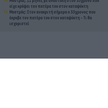
Μυστράς: 11 μήνες με αναστολή στον 55χρονο που
είχε κρύψει τον πατέρα του στον καταψύκτη
Μυστράς: Στον ανακριτή σήμερα ο 55χρονος που
έκρυβε τον πατέρα του στον καταψύκτη - Τι θα
ισχυριστεί