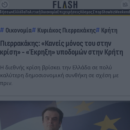
ιδήσεων
Ελλάδα
Πολιτική
Οικονομία
Επιχειρήσεις
Κόσμος
Σπορ
Showbiz
Weekend
Οικονομία
Κυριάκος Πιερρακάκης
Κρήτη
Πιερρακάκης: «Κανείς μόνος του στην
κρίση» - «Έκρηξη» υποδομών στην Κρήτη
Η διεθνής κρίση βρίσκει την Ελλάδα σε πολύ
καλύτερη δημοσιονομική συνθήκη σε σχέση με
πριν.