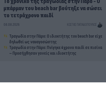
Tο χρονικό της τραγωδίας στην Πάρο - Ο
μπάρμαν του beach bar βούτηξε να σώσει
το τετράχρονο παιδί
08.08.2026
ΚΏΣΤΑΣ ΠΑΠΑΔΌΠΟΥΛΟΣ
Τραγωδία στην Πάρο: Ο ιδιοκτήτης του beach bar είχε
δηλωθεί ως ναυαγοσώστης
Τραγωδία στην Πάρο: Πνίγηκε 4χρονο παιδί σε πισίνα
– Προσήχθησαν γονείς και ιδιοκτήτης