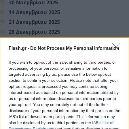
30 Νοεμβρίου 2025
14 Δεκεμβρίου 2025
21 Δεκεμβρίου 2025
28 Δεκεμβρίου 2025
Πρόκειται για ημερομηνίες κατά τις οποίες η αγορά
Flash.gr -
Do Not Process My Personal Information
σημειώνει υψηλή κίνηση και έντονο ενδιαφέρον
If you wish to opt-out of the sale, sharing to third parties, or
από τους καταναλωτές.
processing of your personal or sensitive information for
targeted advertising by us, please use the below opt-out
Τα σούπερ μάρκετ
section to confirm your selection. Please note that after your
opt-out request is processed you may continue seeing
interest-based ads based on personal information utilized by
Ανοιχτά θα είναι αύριο, Κυριακή 30 Νοεμβρίου και
us or personal information disclosed to third parties prior to
ορισμένα
σούπερ μάρκετ
.
your opt-out. You may separately opt-out of the further
disclosure of your personal information by third parties on the
IAB’s list of downstream participants. This information may
Συγκεκριμένα, δεν θα λειτουργήσουν τα σούπερ
also be disclosed by us to third parties on the
IAB’s List of
μάρκετ Σκλαβενίτης και ΑΒ Βασιλόπουλος, με
Downstream Participants
that may further disclose it to other