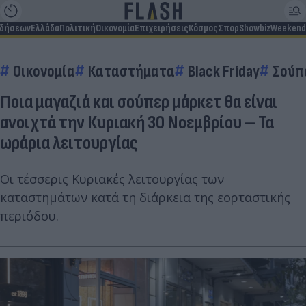
ιδήσεων
Ελλάδα
Πολιτική
Οικονομία
Επιχειρήσεις
Κόσμος
Σπορ
Showbiz
Weekend
Οικονομία
Καταστήματα
Black Friday
Σούπ
Ποια μαγαζιά και σούπερ μάρκετ θα είναι
ανοιχτά την Κυριακή 30 Νοεμβρίου – Τα
ωράρια λειτουργίας
Οι τέσσερις Κυριακές λειτουργίας των
καταστημάτων κατά τη διάρκεια της εορταστικής
περιόδου.