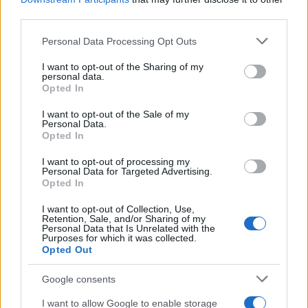
μοναδική εξαίρεση το κατάστημα του Σκλαβενίτη
third parties.
στο Smart Park στα Σπάτα, που θα λειτουργήσει
Please note that this website/app uses one or more Google
Personal Data Processing Opt Outs
από τις 11:00 έως τις 20:00.
services and may gather and store information including but
not limited to your visit or usage behaviour. You may click to
I want to opt-out of the Sharing of my
personal data.
grant or deny consent to Google and its third-party tags to
Opted In
use your data for below specified purposes in below Google
consent section.
I want to opt-out of the Sale of my
Personal Data.
Opted In
I want to opt-out of processing my
Personal Data for Targeted Advertising.
Opted In
I want to opt-out of Collection, Use,
Retention, Sale, and/or Sharing of my
Personal Data that Is Unrelated with the
Purposes for which it was collected.
Opted Out
Google consents
I want to allow Google to enable storage