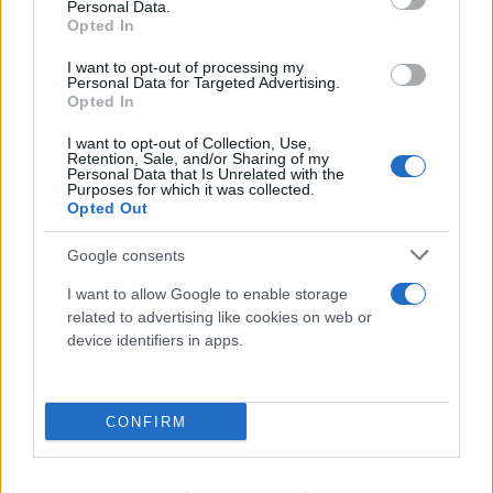
Personal Data.
Opted In
I want to opt-out of processing my
Personal Data for Targeted Advertising.
Opted In
I want to opt-out of Collection, Use,
Η Λίλα Μπακλέση έγινε μητέρα – Το ξεχωριστό
Retention, Sale, and/or Sharing of my
Personal Data that Is Unrelated with the
μήνυμα του συντρόφου της στον γιο τους
Purposes for which it was collected.
Opted Out
08.08.2026
Google consents
I want to allow Google to enable storage
related to advertising like cookies on web or
device identifiers in apps.
CONFIRM