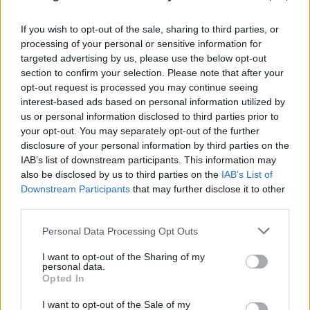
To αναπάντεχο δώρο της «Οδύσσειας» σε ένα
άγνωστο νησί της Σικελίας
If you wish to opt-out of the sale, sharing to third parties, or
processing of your personal or sensitive information for
08.08.2026
ΒΑΣΙΛΙΚΉ ΚΟΥΚΊΟΥ
targeted advertising by us, please use the below opt-out
section to confirm your selection. Please note that after your
opt-out request is processed you may continue seeing
interest-based ads based on personal information utilized by
us or personal information disclosed to third parties prior to
your opt-out. You may separately opt-out of the further
disclosure of your personal information by third parties on the
IAB’s list of downstream participants. This information may
also be disclosed by us to third parties on the
IAB’s List of
Downstream Participants
that may further disclose it to other
third parties.
Please note that this website/app uses one or more Google
Personal Data Processing Opt Outs
services and may gather and store information including but
not limited to your visit or usage behaviour. You may click to
I want to opt-out of the Sharing of my
personal data.
grant or deny consent to Google and its third-party tags to
Opted In
use your data for below specified purposes in below Google
consent section.
I want to opt-out of the Sale of my