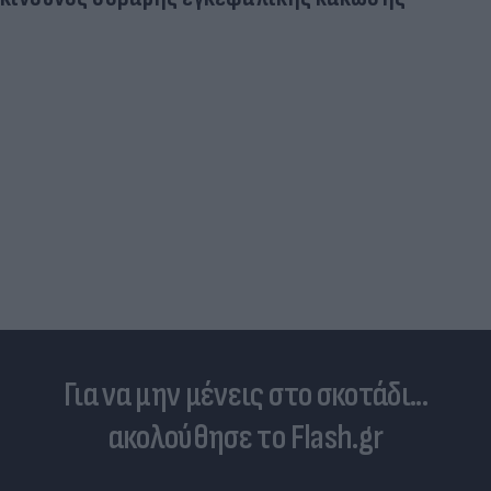
Δραματικός ο απολογισμός από τις μ
φωτιές - «Κόκκινα» 118 κτίρια σε 32
Για να μην μένεις στο σκοτάδι...
ακολούθησε το Flash.gr