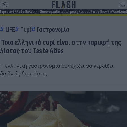
ιδήσεων
Ελλάδα
Πολιτική
Οικονομία
Επιχειρήσεις
Κόσμος
Σπορ
Showbiz
Weekend
LIFE
Τυρί
Γαστρονομία
Ποιο ελληνικό τυρί είναι στην κορυφή της
λίστας του Taste Atlas
Η ελληνική γαστρονομία συνεχίζει να κερδίζει
διεθνείς διακρίσεις.