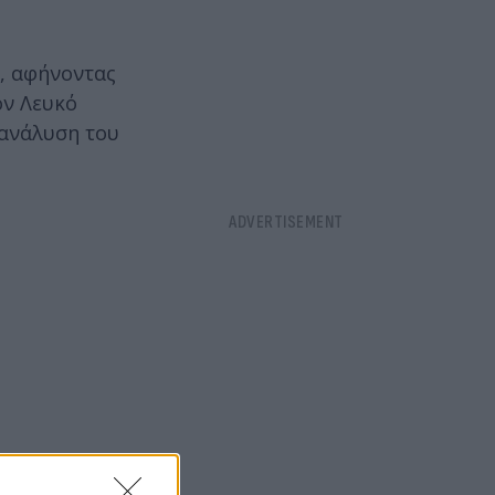
, αφήνοντας
ον Λευκό
 ανάλυση του