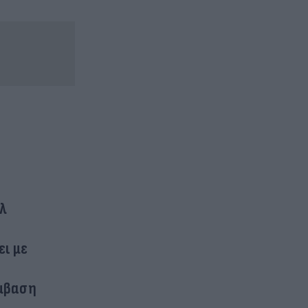
άλ
ει με
έμβαση