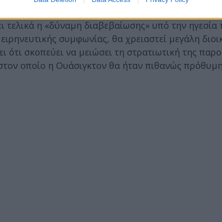
ι τελικά η «δύναμη διαβεβαίωσης» υπό την ηγεσία 
ειρηνευτικής συμφωνίας, θα χρειαστεί μεγάλη διοι
ι ότι σκοπεύει να μειώσει τη στρατιωτική της παρ
στον οποίο η Ουάσιγκτον θα ήταν πιθανώς πρόθυμη