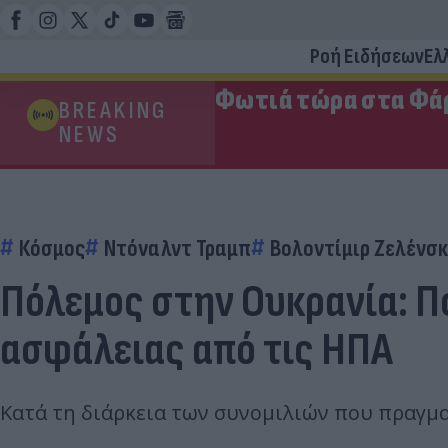
Ροή Ειδήσεων
Ελ
Φωτιά τώρα στα Φάρ
BREAKING
NEWS
Κόσμος
Ντόναλντ Τραμπ
Βολοντίμιρ Ζελένσκ
Πόλεμος στην Ουκρανία: Π
ασφάλειας από τις ΗΠΑ
Κατά τη διάρκεια των συνομιλιών που πραγμα