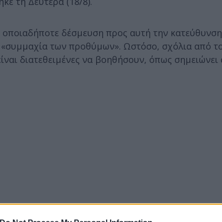
κε τη Δευτέρα (18/8).
 οποιαδήποτε δέσμευση προς αυτή την κατεύθυνση
νη «συμμαχία των προθύμων». Ωστόσο, σχόλια από τ
είναι διατεθειμένες να βοηθήσουν, όπως σημειώνει