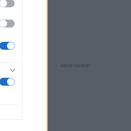
τοποιεί ήδη
ου πολέμου.
ς περιπολίας
ωσία. Αλλά
ριπολίας και
α.
σίας για να
 συμφωνίας
 ήταν