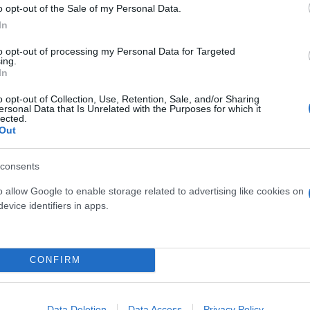
o opt-out of the Sale of my Personal Data.
In
to opt-out of processing my Personal Data for Targeted
ing.
In
o opt-out of Collection, Use, Retention, Sale, and/or Sharing
πιο πιθανό. Η Πολεμική Αεροπορία των ΗΠΑ πραγμα
ersonal Data that Is Unrelated with the Purposes for which it
lected.
αι αλλού για να παρακολουθεί την πορεία αυτού τ
Out
 μη συγκρουσιακής πτήσης αναγνώρισης ή θαλάσσια
ένοπλη σύγκρουση με μια πυρηνική δύναμη όπως η Ρ
consents
συγκρουσιακής πτήσης αναγνώρισης ή θαλάσσιας πε
o allow Google to enable storage related to advertising like cookies on
πλη σύγκρουση με μια πυρηνική δύναμη όπως η Ρωσί
evice identifiers in apps.
ηροφορίες των ΗΠΑ έχουν αποδειχθεί ζωτικής σημα
CONFIRM
ση των ρωσικών δυνάμεων εισβολής. Σε περίπτωση
τότε αυτός είναι ένας τομέας στον οποίο οι ΗΠΑ θα
Data Deletion
Data Access
Privacy Policy