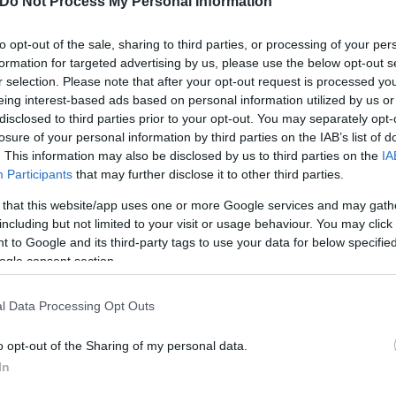
Do Not Process My Personal Information
ει αυτή η βοήθεια;
to opt-out of the sale, sharing to third parties, or processing of your per
formation for targeted advertising by us, please use the below opt-out s
r selection. Please note that after your opt-out request is processed y
eing interest-based ads based on personal information utilized by us or
disclosed to third parties prior to your opt-out. You may separately opt-
losure of your personal information by third parties on the IAB’s list of
ο πιθανή. Ο Ντόναλντ Τραμπ θεωρεί αυτόν τον πόλ
. This information may also be disclosed by us to third parties on the
IA
Participants
that may further disclose it to other third parties.
εί ποτέ αν ήταν αυτός στην εξουσία». Για να δεσμε
ικής αποστολής, σε μια σύγκρουση που αντιπαθεί β
 that this website/app uses one or more Google services and may gath
including but not limited to your visit or usage behaviour. You may click 
 to Google and its third-party tags to use your data for below specifi
ogle consent section.
l Data Processing Opt Outs
o opt-out of the Sharing of my personal data.
In