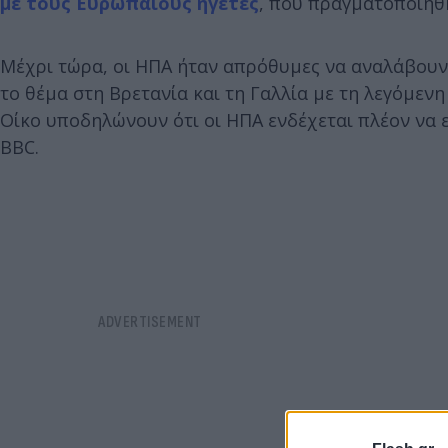
με τους Ευρωπαίους ηγέτες
, που πραγματοποιήθη
Μέχρι τώρα, οι ΗΠΑ ήταν απρόθυμες να αναλάβουν
το θέμα στη Βρετανία και τη Γαλλία με τη λεγόμε
Οίκο υποδηλώνουν ότι οι ΗΠΑ ενδέχεται πλέον να 
BBC.