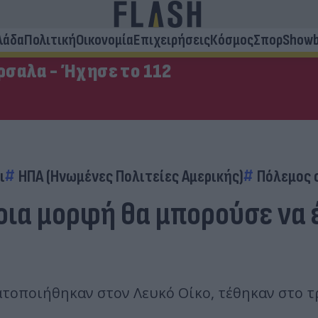
λάδα
Πολιτική
Οικονομία
Επιχειρήσεις
Κόσμος
Σπορ
Showb
σαλα - Ήχησε το 112
ι
ΗΠΑ (Ηνωμένες Πολιτείες Αμερικής)
Πόλεμος 
οια μορφή θα μπορούσε να 
τοποιήθηκαν στον Λευκό Οίκο, τέθηκαν στο τρ