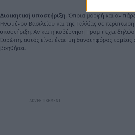
Διοικητική υποστήριξη.
Όποια μορφή και αν πάρε
Ηνωμένου Βασιλείου και της Γαλλίας σε περίπτωση 
υποστήριξη. Αν και η κυβέρνηση Τραμπ έχει δηλώσε
Ευρώπη, αυτός είναι ένας μη θανατηφόρος τομέας 
βοηθήσει.