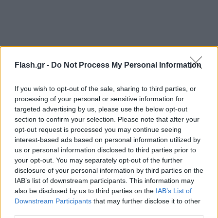
Flash.gr -
Do Not Process My Personal Information
Στο σημείο της επίθεσης, η ίδια αντίκρυσε μια
If you wish to opt-out of the sale, sharing to third parties, or
processing of your personal or sensitive information for
σκηνή φρίκης: «Όλα τα σκυλιά που ήταν εκεί,
targeted advertising by us, please use the below opt-out
εκείνη τη στιγμή, ήταν νεκρά»
section to confirm your selection. Please note that after your
opt-out request is processed you may continue seeing
interest-based ads based on personal information utilized by
Στον λογαριασμό της στο Facebook, ανέφερε ότι
us or personal information disclosed to third parties prior to
πέντε κλουβιά, στα οποία βρίσκονταν ζώα,
your opt-out. You may separately opt-out of the further
καταστράφηκαν ολοσχερώς, ενώ 25 άλλα
disclosure of your personal information by third parties on the
IAB’s list of downstream participants. This information may
υπέστησαν σοβαρές ζημιές. Ένα κτίριο επίσης
also be disclosed by us to third parties on the
IAB’s List of
επλήγη από την έκρηξη.
Downstream Participants
that may further disclose it to other
third parties.