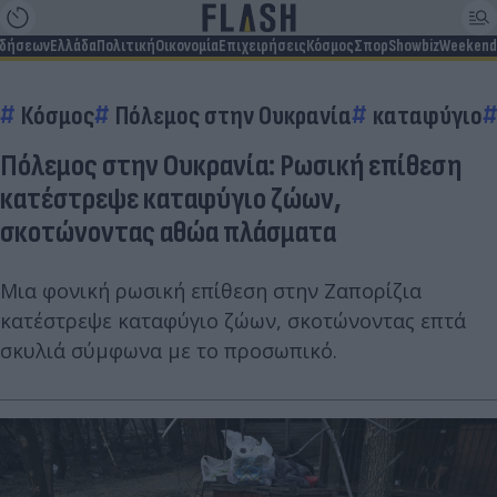
ιδήσεων
Ελλάδα
Πολιτική
Οικονομία
Επιχειρήσεις
Κόσμος
Σπορ
Showbiz
Weekend
Κόσμος
Πόλεμος στην Ουκρανία
καταφύγιο
Πόλεμος στην Ουκρανία: Ρωσική επίθεση
κατέστρεψε καταφύγιο ζώων,
σκοτώνοντας αθώα πλάσματα
Μια φονική ρωσική επίθεση στην Ζαπορίζια
κατέστρεψε καταφύγιο ζώων, σκοτώνοντας επτά
σκυλιά σύμφωνα με το προσωπικό.