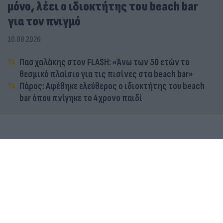
μόνο, λέει ο ιδιοκτήτης του beach bar
για τον πνιγμό
10.08.2026
Πασχαλάκης στον FLASH: «Άνω των 50 ετών το
θεσμικό πλαίσιο για τις πισίνες στα beach bar»
Πάρος: Αφέθηκε ελεύθερος ο ιδιοκτήτης του beach
bar όπου πνίγηκε το 4χρονο παιδί