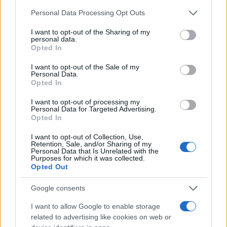
«Δεκατρία ζώα σκοτώθηκαν, επτά εγχειρίζονται
Please note that this website/app uses one or more Google
Personal Data Processing Opt Outs
αυτή την ώρα», έγραψε. Μιλώντας στο Γαλλικό
services and may gather and store information including but
not limited to your visit or usage behaviour. You may click to
I want to opt-out of the Sharing of my
Πρακτορείο, επιβεβαίωσε ότι τουλάχιστον επτά
personal data.
grant or deny consent to Google and its third-party tags to
Opted In
σκυλιά είναι νεκρά. Όπως ανέφερε, ένας υπάλληλος
use your data for below specified purposes in below Google
του καταφυγίου τραυματίστηκε επίσης και
consent section.
I want to opt-out of the Sale of my
Personal Data.
υποβλήθηκε σε χειρουργική επέμβαση.
Opted In
I want to opt-out of processing my
Personal Data for Targeted Advertising.
Opted In
I want to opt-out of Collection, Use,
Retention, Sale, and/or Sharing of my
Personal Data that Is Unrelated with the
Purposes for which it was collected.
Opted Out
Google consents
I want to allow Google to enable storage
related to advertising like cookies on web or