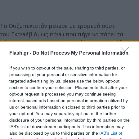
Το Ουζμπεκιστάν μείωσε με τρομερό σουτ
του Γκανιέβ όμως πάνω που πήγε να πάρει τα
πάνω του και να ισορροπήσει λίγο το παιχνίδι, το
γκολ ακυρώθηκε για φάουλ στον Κανσέλο.
Flash.gr -
Do Not Process My Personal Information
If you wish to opt-out of the sale, sharing to third parties, or
processing of your personal or sensitive information for
targeted advertising by us, please use the below opt-out
section to confirm your selection. Please note that after your
opt-out request is processed you may continue seeing
interest-based ads based on personal information utilized by
us or personal information disclosed to third parties prior to
your opt-out. You may separately opt-out of the further
disclosure of your personal information by third parties on the
IAB’s list of downstream participants. This information may
Οι Πορτογάλοι αφού δεν έπαθαν την ψυχρολουσία
also be disclosed by us to third parties on the
IAB’s List of
του γκολ, κατάφεραν να κάνουν τρια τα τέρματά