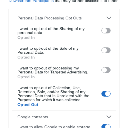
Downstream Participants
that may further disclose it to other
τους πριν το ημίχρονο, όταν ο Κριστιάνο βγήκε
third parties.
τετ-α-τετ μετά από κάθετη πάσα
Please note that this website/app uses one or more Google
Personal Data Processing Opt Outs
του Μπρούνο Φερνάντες και πλάσαρε
services and may gather and store information including but
υποδειγματικά.
not limited to your visit or usage behaviour. You may click to
I want to opt-out of the Sharing of my
personal data.
grant or deny consent to Google and its third-party tags to
Opted In
use your data for below specified purposes in below Google
consent section.
I want to opt-out of the Sale of my
Personal Data.
Opted In
I want to opt-out of processing my
Personal Data for Targeted Advertising.
Opted In
I want to opt-out of Collection, Use,
Retention, Sale, and/or Sharing of my
Personal Data that Is Unrelated with the
Purposes for which it was collected.
Opted Out
Google consents
I want to allow Google to enable storage