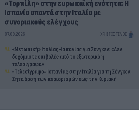
«Τορπίλη» στην ευρωπαϊκή ενότητα: Η
Ισπανία απαντά στην Ιταλία με
συνοριακούς ελέγχους
07.08.2026
ΧΡΉΣΤΟΣ ΤΈΛΙΟΣ
«Μετωπική» Ιταλίας-Ισπανίας για Σένγκεν: «Δεν
δεχόμαστε επιβολές από το εξωτερικό ή
τελεσίγραφα»
«Τελεσίγραφο» Ισπανίας στην Ιταλία για τη Σένγκεν:
Ζητά άρση των περιορισμών έως την Κυριακή