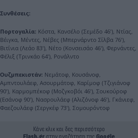
Συνθέσεις:
Πορτογαλία:
Κόστα, Κανσέλο (Σεμέδο 46'), Ντίας,
Βέιγκα, Μέντες, Νέβες (Μπερνάρντο Σίλβα 76'),
Βιτίνια (Λεάο 83'), Νέτο (Κονσεισάο 46'), Φερνάντες,
Φέλιξ (Τρινκάο 64'), Ρονάλντο
Ουζμπεκιστάν:
Νεμάτοφ, Κουσάνοφ,
Αμπντουλάεφ, Ασουρμάτοφ, Καρίμοφ (Τζιγιάνοφ
90'), Καρμομπέκοφ (Μοζγκοβόι 46'), Σουκούροφ
(Εσάνοφ 90'), Νασρουλάεφ (Αλιζόνοφ 46'), Γκάνιεφ,
Φαεζουλάεφ (Σεργκέφ 73'), Σομουρόντοφ
Κάνε κλικ και δες περισσότερο
Flash.gr
στην αναζήτηση της
Google