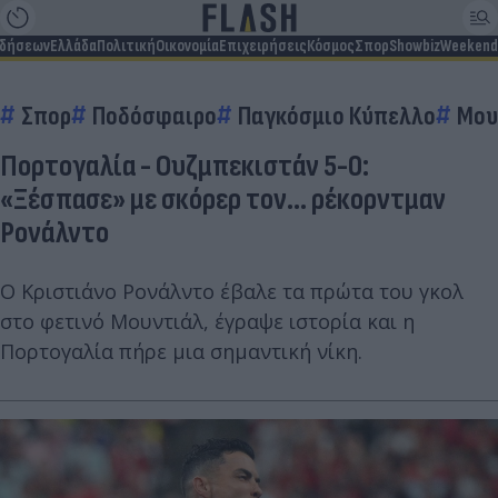
ιδήσεων
Ελλάδα
Πολιτική
Οικονομία
Επιχειρήσεις
Κόσμος
Σπορ
Showbiz
Weekend
Σπορ
Ποδόσφαιρο
Παγκόσμιο Κύπελλο
Μου
Πορτογαλία - Ουζμπεκιστάν 5-0:
«Ξέσπασε» με σκόρερ τον... ρέκορντμαν
Ρονάλντο
Ο Κριστιάνο Ρονάλντο έβαλε τα πρώτα του γκολ
στο φετινό Μουντιάλ, έγραψε ιστορία και η
Πορτογαλία πήρε μια σημαντική νίκη.