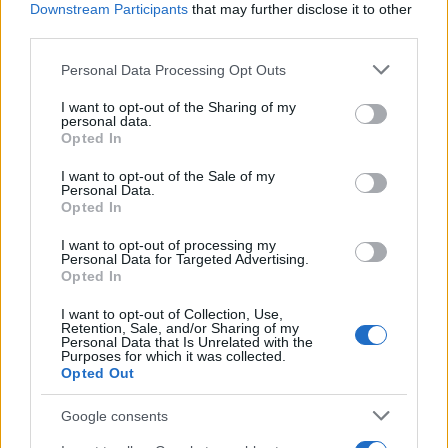
«αντίβαρο» στην ισχύ των μεγάλων προμηθευτών
Downstream Participants
that may further disclose it to other
και περιορίζουν τις πιθανές επιπτώσεις της
third parties.
συγκέντρωσης.
Please note that this website/app uses one or more Google
Personal Data Processing Opt Outs
services and may gather and store information including but
not limited to your visit or usage behaviour. You may click to
I want to opt-out of the Sharing of my
Πού θα φτάσει το νέο σχήμα στα ράφια
personal data.
grant or deny consent to Google and its third-party tags to
Opted In
use your data for below specified purposes in below Google
Αλλαντικά από πουλερικά (λιανική)
consent section.
I want to opt-out of the Sale of my
Personal Data.
Το νέο σχήμα θα φτάσει σε αθροιστικό μερίδιο 30–
Opted In
40%, ωστόσο στην αγορά υπάρχει τουλάχιστον
I want to opt-out of processing my
ένας ακόμη ισχυρός ανταγωνιστής με αντίστοιχο
Personal Data for Targeted Advertising.
Opted In
μερίδιο. Τα τελευταία χρόνια η αγορά εμφανίζει
έντονες αυξομειώσεις, ενώ τα προϊόντα ιδιωτικής
I want to opt-out of Collection, Use,
Retention, Sale, and/or Sharing of my
ετικέτας ενισχύουν την πίεση προς τις μεγάλες
Personal Data that Is Unrelated with the
Purposes for which it was collected.
μάρκες.
Opted Out
Google consents
Αλλαντικά από χοιρινό (λιανική)