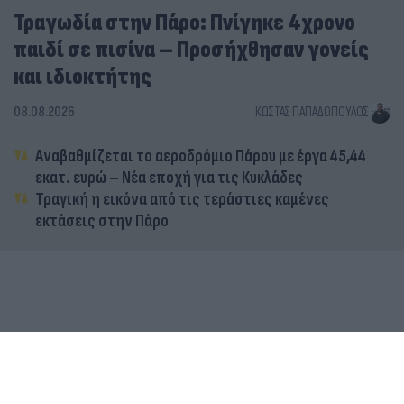
Τραγωδία στην Πάρο: Πνίγηκε 4χρονο
παιδί σε πισίνα – Προσήχθησαν γονείς
και ιδιοκτήτης
08.08.2026
ΚΏΣΤΑΣ ΠΑΠΑΔΌΠΟΥΛΟΣ
Αναβαθμίζεται το αεροδρόμιο Πάρου με έργα 45,44
εκατ. ευρώ – Νέα εποχή για τις Κυκλάδες
Τραγική η εικόνα από τις τεράστιες καμένες
εκτάσεις στην Πάρο