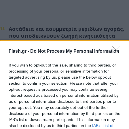
Αστάθεια και ασυμμετρία μεριδίων αγοράς,
που υποδεικνύουν ζωηρή κινητικότητα
στον κλάδο.
Flash.gr -
Do Not Process My Personal Information
Απουσία ουσιαστικών εμποδίων εισόδου
για νέους παίκτες.
If you wish to opt-out of the sale, sharing to third parties, or
Έλλειψη δεσμών (νομικών ή διαρθρωτικών)
processing of your personal or sensitive information for
μεταξύ των επιχειρήσεων.
targeted advertising by us, please use the below opt-out
section to confirm your selection. Please note that after your
Ισχυρή διαπραγματευτική δύναμη των
opt-out request is processed you may continue seeing
σούπερ μάρκετ, ειδικά λόγω των προϊόντων
interest-based ads based on personal information utilized by
ιδιωτικής ετικέτας, που πιέζουν έντονα τις
us or personal information disclosed to third parties prior to
τιμές των επώνυμων προϊόντων.
your opt-out. You may separately opt-out of the further
disclosure of your personal information by third parties on the
IAB’s list of downstream participants. This information may
Όλοι οι παραπάνω παράγοντες λειτουργούν ως
also be disclosed by us to third parties on the
IAB’s List of