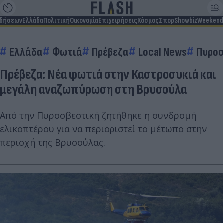
ιδήσεων
Ελλάδα
Πολιτική
Οικονομία
Επιχειρήσεις
Κόσμος
Σπορ
Showbiz
Weekend
Ελλάδα
Φωτιά
Πρέβεζα
Local News
Πυροσ
Πρέβεζα: Νέα φωτιά στην Καστροσυκιά και
μεγάλη αναζωπύρωση στη Βρυσούλα
Από την Πυροσβεστική ζητήθηκε η συνδρομή
ελικοπτέρου για να περιοριστεί το μέτωπο στην
περιοχή της Βρυσούλας.