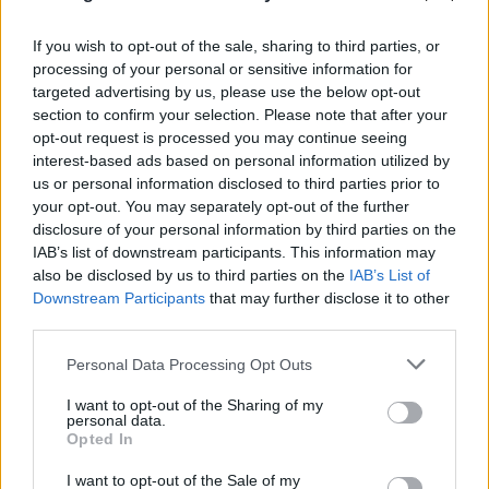
If you wish to opt-out of the sale, sharing to third parties, or
processing of your personal or sensitive information for
targeted advertising by us, please use the below opt-out
section to confirm your selection. Please note that after your
opt-out request is processed you may continue seeing
interest-based ads based on personal information utilized by
us or personal information disclosed to third parties prior to
your opt-out. You may separately opt-out of the further
disclosure of your personal information by third parties on the
IAB’s list of downstream participants. This information may
also be disclosed by us to third parties on the
IAB’s List of
Downstream Participants
that may further disclose it to other
third parties.
Please note that this website/app uses one or more Google
Personal Data Processing Opt Outs
Μυστράς: Από παθολογικά αίτια ο θάνατος
services and may gather and store information including but
not limited to your visit or usage behaviour. You may click to
I want to opt-out of the Sharing of my
του ηλικιωμένου που βρέθηκε σε
personal data.
grant or deny consent to Google and its third-party tags to
Opted In
καταψύκτη
use your data for below specified purposes in below Google
consent section.
I want to opt-out of the Sale of my
06.08.2026