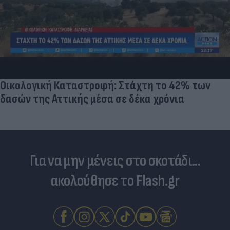
Τουρκία: Μετά το... φρένο για τα F-35 έρχονται
στο επίκεντρο τα Eurofighter
Για να μην μένεις στο σκοτάδι...
ακολούθησε το Flash.gr