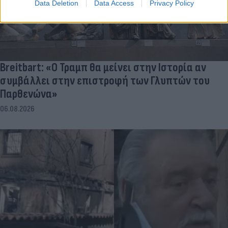
Data Deletion
Data Access
Privacy Policy
Breitbart: «Ο Τραμπ θα μείνει στην Ιστορία αν
συμβάλλει στην επιστροφή των Γλυπτών του
Παρθενώνα»
06.08.2026