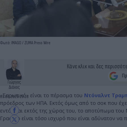
Φωτό: IMAGO / ZUMA Press Wire
Κάνε κλικ και δες περισσότ
Γιώργος
Διάκος
«Σαρωτικό» είναι το πέρασμα του
Ντόναλντ Τραμ
01.09.2025 15:18
πρόεδρος των ΗΠΑ. Εκτός όμως από το σοκ που έχει
εντός και εκτός της χώρας του, το αποτύπωμα του 
Γραφείο είναι τόσο ισχυρό που είναι αδύνατον να 