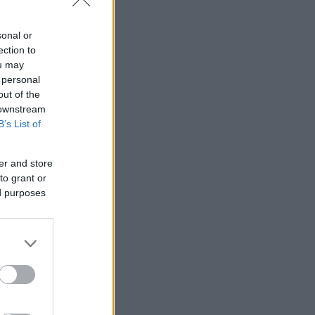
sonal or
ection to
ou may
 personal
out of the
 downstream
B’s List of
er and store
to grant or
ed purposes