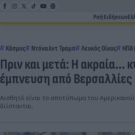
Ροή Ειδήσεων
Ελ
Κόσμος
Ντόναλντ Τραμπ
Λευκός Οίκος
ΗΠΑ 
Πριν και μετά: Η ακραία...
έμπνευση από Βερσαλλίες
Αισθητό είναι το αποτύπωμα του Αμερικανού 
διίστανται.