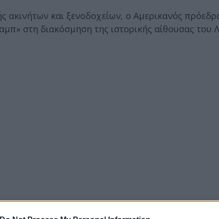
 ακινήτων και ξενοδοχείων, ο Αμερικανός πρόεδρο
Τραμπ» στη διακόσμηση της ιστορικής αίθουσας του 