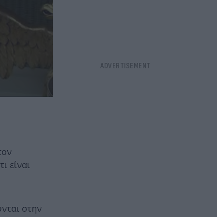
τον
ι είναι
ύνται στην