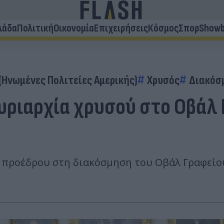
λάδα
Πολιτική
Οικονομία
Επιχειρήσεις
Κόσμος
Σπορ
Showb
(Ηνωμένες Πολιτείες Αμερικής)
Χρυσός
Διακόσ
 κυριαρχία χρυσού στο Οβάλ 
προέδρου στη διακόσμηση του Οβάλ Γραφείου,