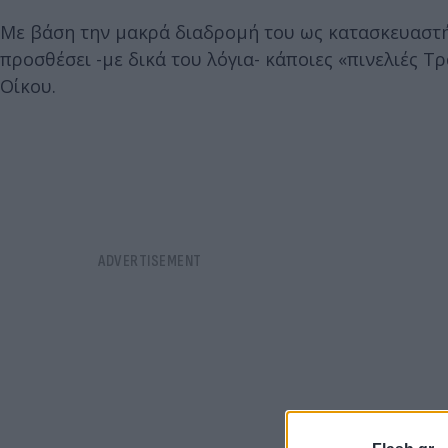
Με βάση την μακρά διαδρομή του ως κατασκευαστής
προσθέσει -με δικά του λόγια- κάποιες «πινελιές 
Οίκου.