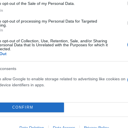
o opt-out of the Sale of my Personal Data.
In
to opt-out of processing my Personal Data for Targeted
ο κοινό στην Αμερική, όπως άλλωστε και οι περισσ
ing.
In
o opt-out of Collection, Use, Retention, Sale, and/or Sharing
ersonal Data that Is Unrelated with the Purposes for which it
ίναι σύμβολο της νέας χρυσής εποχής των ΗΠΑ, ενώ
lected.
Out
νι.
consents
o allow Google to enable storage related to advertising like cookies on
evice identifiers in apps.
CONFIRM
Data Deletion
Data Access
Privacy Policy