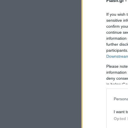
Flash.gr -
If you wish 
sensitive in
confirm you
continue se
information 
further disc
participants
Downstream 
Please note
information 
deny consent
in below Go
Persona
I want t
Opted 