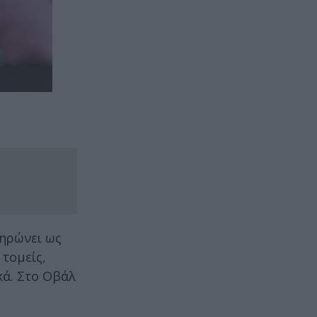
ληρώνει ως
 τομείς,
κά. Στο Οβάλ