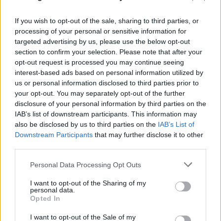
If you wish to opt-out of the sale, sharing to third parties, or
processing of your personal or sensitive information for
targeted advertising by us, please use the below opt-out
section to confirm your selection. Please note that after your
opt-out request is processed you may continue seeing
interest-based ads based on personal information utilized by
us or personal information disclosed to third parties prior to
Αδιανόητη καταγγελία για τουρίστα στην Κρήτη:
your opt-out. You may separately opt-out of the further
Έδειχνε ανήλικη και ρωτούσε «πόσο;»
disclosure of your personal information by third parties on the
IAB’s list of downstream participants. This information may
07.08.2026
also be disclosed by us to third parties on the
IAB’s List of
Downstream Participants
that may further disclose it to other
third parties.
Please note that this website/app uses one or more Google
Personal Data Processing Opt Outs
services and may gather and store information including but
not limited to your visit or usage behaviour. You may click to
I want to opt-out of the Sharing of my
personal data.
grant or deny consent to Google and its third-party tags to
Opted In
use your data for below specified purposes in below Google
consent section.
I want to opt-out of the Sale of my