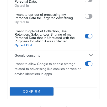
Personal Data.
Opted In
I want to opt-out of processing my
Personal Data for Targeted Advertising.
Opted In
I want to opt-out of Collection, Use,
Retention, Sale, and/or Sharing of my
Personal Data that Is Unrelated with the
Purposes for which it was collected.
Opted Out
Google consents
I want to allow Google to enable storage
related to advertising like cookies on web or
device identifiers in apps.
Το τέλος στελεχών του ΣΚΑΪ: Το χρονικό ενός
προαναγγελθέντος «θανάτου» με σφραγίδα Γιάννη
Αλαφούζου
CONFIRM
07.08.2026
ΧΡΊΣΛΑ ΓΕΩΡΓΑΚΟΠΟΎΛΟΥ