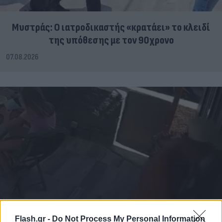
Μυστράς: Ο ιατροδικαστής «κρατάει» το κλειδί
της υπόθεσης με τον 90χρονο
07.08.2026
Flash.gr -
Do Not Process My Personal Information