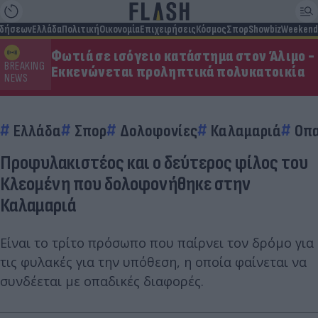
ιδήσεων
Ελλάδα
Πολιτική
Οικονομία
Επιχειρήσεις
Κόσμος
Σπορ
Showbiz
Weekend
Φωτιά σε ισόγειο κατάστημα στον Άλιμο -
BREAKING
Εκκενώνεται προληπτικά πολυκατοικία
NEWS
Ελλάδα
Σπορ
Δολοφονίες
Καλαμαριά
Οπα
Προφυλακιστέος και ο δεύτερος φίλος του
Κλεομένη που δολοφονήθηκε στην
Καλαμαριά
Είναι το τρίτο πρόσωπο που παίρνει τον δρόμο για
τις φυλακές για την υπόθεση, η οποία φαίνεται να
συνδέεται με οπαδικές διαφορές.