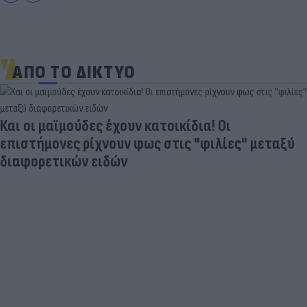
ΑΠΟ ΤΟ ΔΙΚΤΥΟ
 κατοικίδια! Οι
ως στις "φιλίες" μεταξύ
«Στην pole position 
Ντόρτμουντ»