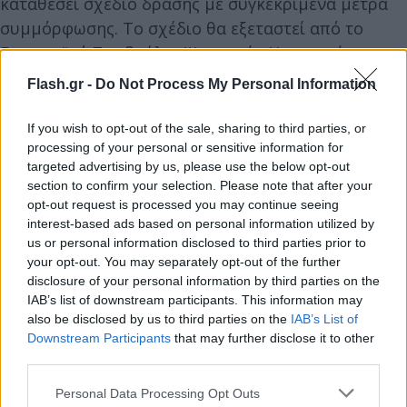
καταθέσει σχέδιο δράσης με συγκεκριμένα μέτρα
συμμόρφωσης. Το σχέδιο θα εξεταστεί από το
Ευρωπαϊκό Συμβούλιο Ψηφιακών Υπηρεσιών και
στη συνέχεια η Επιτροπή θα εκδώσει την τελική της
Flash.gr -
Do Not Process My Personal Information
απόφαση σχετικά με την εφαρμογή των μέτρων. Σε
περίπτωση μη συμμόρφωσης, η εταιρεία ενδέχεται
If you wish to opt-out of the sale, sharing to third parties, or
να αντιμετωπίσει επιπλέον χρηματικές κυρώσεις.
processing of your personal or sensitive information for
targeted advertising by us, please use the below opt-out
section to confirm your selection. Please note that after your
Πηγή: ΑΠΕ-ΜΠΕ
opt-out request is processed you may continue seeing
interest-based ads based on personal information utilized by
us or personal information disclosed to third parties prior to
your opt-out. You may separately opt-out of the further
disclosure of your personal information by third parties on the
IAB’s list of downstream participants. This information may
also be disclosed by us to third parties on the
IAB’s List of
Downstream Participants
that may further disclose it to other
third parties.
Please note that this website/app uses one or more Google
Personal Data Processing Opt Outs