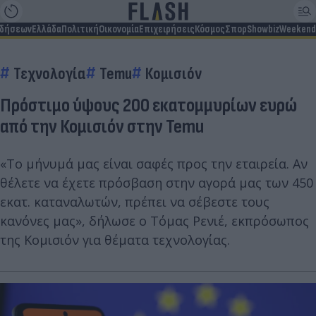
ιδήσεων
Ελλάδα
Πολιτική
Οικονομία
Επιχειρήσεις
Κόσμος
Σπορ
Showbiz
Weekend
Τεχνολογία
Temu
Κομισιόν
Πρόστιμο ύψους 200 εκατομμυρίων ευρώ
από την Κομισιόν στην Temu
«Το μήνυμά μας είναι σαφές προς την εταιρεία. Αν
θέλετε να έχετε πρόσβαση στην αγορά μας των 450
εκατ. καταναλωτών, πρέπει να σέβεστε τους
κανόνες μας», δήλωσε ο Τόμας Ρενιέ, εκπρόσωπος
της Κομισιόν για θέματα τεχνολογίας.