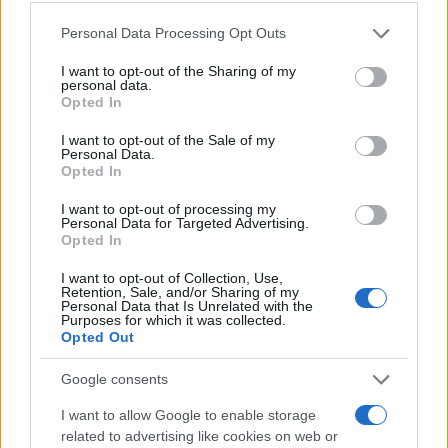
Please note that this website/app uses one or more Google
Personal Data Processing Opt Outs
services and may gather and store information including but
not limited to your visit or usage behaviour. You may click to
I want to opt-out of the Sharing of my
personal data.
grant or deny consent to Google and its third-party tags to
Opted In
use your data for below specified purposes in below Google
consent section.
I want to opt-out of the Sale of my
Personal Data.
Opted In
I want to opt-out of processing my
Personal Data for Targeted Advertising.
Opted In
I want to opt-out of Collection, Use,
Retention, Sale, and/or Sharing of my
Personal Data that Is Unrelated with the
Purposes for which it was collected.
Opted Out
Google consents
I want to allow Google to enable storage
related to advertising like cookies on web or