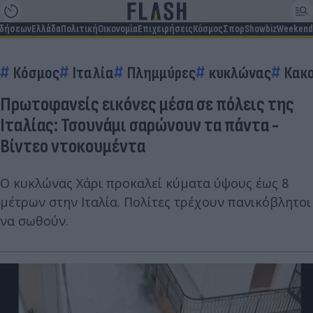
ιδήσεων
Ελλάδα
Πολιτική
Οικονομία
Επιχειρήσεις
Κόσμος
Σπορ
Showbiz
Weekend
Κόσμος
Ιταλία
Πλημμύρες
κυκλώνας
Κακο
Πρωτοφανείς εικόνες μέσα σε πόλεις της
Ιταλίας: Τσουνάμι σαρώνουν τα πάντα -
Βίντεο ντοκουμέντα
Ο κυκλώνας Χάρι προκαλεί κύματα ύψους έως 8
μέτρων στην Ιταλία. Πολίτες τρέχουν πανικόβλητοι
να σωθούν.