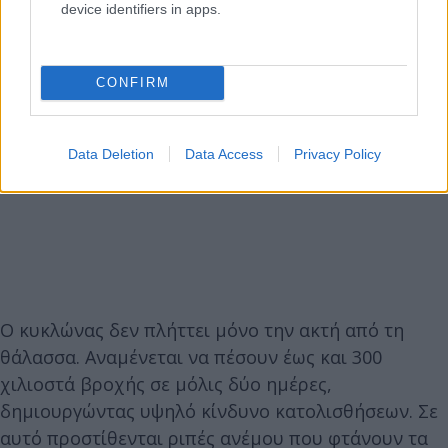
device identifiers in apps.
CONFIRM
Data Deletion
Data Access
Privacy Policy
Ο κυκλώνας δεν πλήττει μόνο την ακτή από τη
θάλασσα. Αναμένεται να πέσουν έως και 300
χιλιοστά βροχής σε μόλις δύο ημέρες,
δημιουργώντας υψηλό κίνδυνο κατολισθήσεων. Σε
αυτό προστίθενται ριπές ανέμου που φτάνουν τα