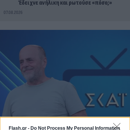
Έδειχνε ανήλικη και ρωτούσε «πόσο;»
07.08.2026
Flash.gr -
Do Not Process My Personal Information