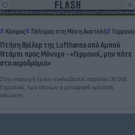
ιδήσεων
Ελλάδα
Πολιτική
Οικονομία
Επιχειρήσεις
Κόσμος
Σπορ
Showbiz
Weekend
Κόσμος
Πόλεμος στη Μέση Ανατολή
Γερμανί
Πτήση θρίλερ της Lufthansa από Αμπού
Ντάμπι προς Μόναχο - «Γερμανοί, μην πάτε
στα αεροδρόμια»
Στην περιοχή έχουν εγκλωβιστεί περίπου 30.000
Γερμανοί, των οποίων η μεταφορά κρίνεται
αδύνατη.