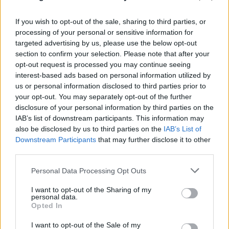
If you wish to opt-out of the sale, sharing to third parties, or
processing of your personal or sensitive information for
targeted advertising by us, please use the below opt-out
section to confirm your selection. Please note that after your
Το τέλος στελεχών του ΣΚΑΪ: Το χρονικό ενός
opt-out request is processed you may continue seeing
προαναγγελθέντος «θανάτου» με σφραγίδα Γιάννη
interest-based ads based on personal information utilized by
Αλαφούζου
us or personal information disclosed to third parties prior to
your opt-out. You may separately opt-out of the further
07.08.2026
ΧΡΊΣΛΑ ΓΕΩΡΓΑΚΟΠΟΎΛΟΥ
disclosure of your personal information by third parties on the
IAB’s list of downstream participants. This information may
also be disclosed by us to third parties on the
IAB’s List of
Downstream Participants
that may further disclose it to other
third parties.
Please note that this website/app uses one or more Google
Personal Data Processing Opt Outs
services and may gather and store information including but
not limited to your visit or usage behaviour. You may click to
I want to opt-out of the Sharing of my
personal data.
grant or deny consent to Google and its third-party tags to
Opted In
use your data for below specified purposes in below Google
consent section.
I want to opt-out of the Sale of my