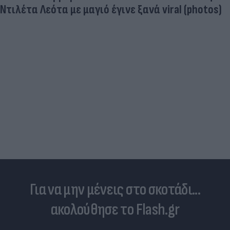
Νέο κύμα καύσωνα σαρώνει την Ευρώπη:
Θερμοκρασίες - ρεκόρ & έκτακτα μέτρα σε πολλ
χώρες
Για να μην μένεις στο σκοτάδι...
ακολούθησε το Flash.gr