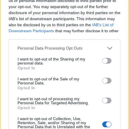
us or personal information disclosed to third parties prior to
Συμβούλου της επιχείρησης προκειμένου να
your opt-out. You may separately opt-out of the further
μιλήσει με τον Τάκη Θεοδωρικάκο.
disclosure of your personal information by third parties on the
IAB’s list of downstream participants. This information may
also be disclosed by us to third parties on the
IAB’s List of
Και όλα αυτά γιατί; Διότι Ανδρουλάκης και
Downstream Participants
that may further disclose it to other
Γεωργιάδης έχουν δώσει ραντεβού στα δικαστήρια
third parties.
μετά από τη μήνυση του Προέδρου του ΠΑΣΟΚ για
Please note that this website/app uses one or more Google
Personal Data Processing Opt Outs
τις δηλώσεις του υπουργού Υγείας σχετικά με το
services and may gather and store information including but
ακίνητο της οικογένειας στην Κρήτη.
not limited to your visit or usage behaviour. You may click to
I want to opt-out of the Sharing of my
personal data.
grant or deny consent to Google and its third-party tags to
Opted In
use your data for below specified purposes in below Google
consent section.
I want to opt-out of the Sale of my
Personal Data.
Opted In
I want to opt-out of processing my
Personal Data for Targeted Advertising.
Opted In
I want to opt-out of Collection, Use,
Retention, Sale, and/or Sharing of my
Personal Data that Is Unrelated with the