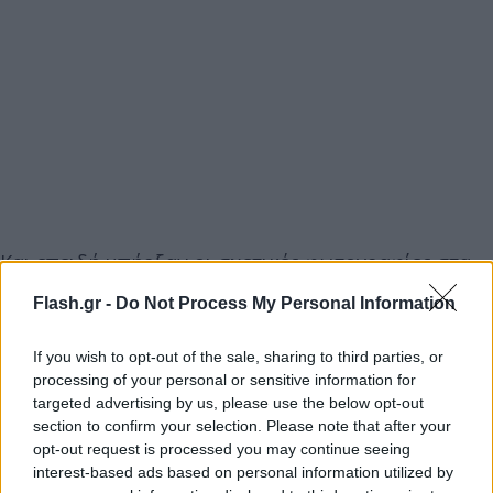
Και επειδή υπήρξαν οι σχετικές φωτογραφίες στα
πρακτορεία και άρχισαν να γράφονται... διάφορα
Flash.gr -
Do Not Process My Personal Information
για το κλίμα κτλ, η Χαριλάου Τρικούπη επέλεξε να
κάνει... διαρροή για τη χωροταξία.
If you wish to opt-out of the sale, sharing to third parties, or
processing of your personal or sensitive information for
targeted advertising by us, please use the below opt-out
Μάθαμε λοιπόν, ότι ο Άδωνις Γεωργιάδης δεν
section to confirm your selection. Please note that after your
καθόταν σε αυτό το τραπέζι αλλά σε ένα λίγο πιο
opt-out request is processed you may continue seeing
πίσω. Αλλά πήρε για λίγο τη θέση του Διευθύνοντος
interest-based ads based on personal information utilized by