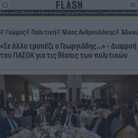
ιδήσεων
Ελλάδα
Πολιτική
Οικονομία
Επιχειρήσεις
Κόσμος
Σπορ
Showbiz
Weekend
Γνώμες
Πολιτική
Νίκος Ανδρουλάκης
Άδωνι
«Σε άλλο τραπέζι ο Γεωργιάδης...» - Διαρροή
του ΠΑΣΟΚ για τις θέσεις των πολιτικών