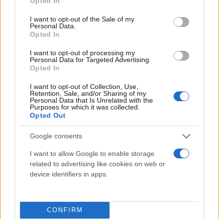
Opted In
use your data for below specified purposes in below Google
Έως και 65% δηλώνονται υποτιμημένα για
consent section.
να αποφύγουν δασμούς.
I want to opt-out of the Sale of my
Personal Data.
Opted In
Στην Ελλάδα, αν και δεν υπάρχουν πλήρη επίσημα
I want to opt-out of processing my
στοιχεία, εκτιμάται ότι εκατομμύρια τέτοια δέματα
Personal Data for Targeted Advertising.
Opted In
περνούν κάθε χρόνο με ελάχιστους ελέγχους.
I want to opt-out of Collection, Use,
Retention, Sale, and/or Sharing of my
Πλατφόρμες όπως
Temu
Shein
και AliExpress
Personal Data that Is Unrelated with the
Purposes for which it was collected.
αξιοποιούν το υπάρχον καθεστώς, πλημμυρίζοντας
Opted Out
την ΕΕ με φθηνά προϊόντα, συχνά αμφίβολης
Google consents
ποιότητας, πιέζοντας αφόρητα τις ευρωπαϊκές
επιχειρήσεις.
I want to allow Google to enable storage
related to advertising like cookies on web or
device identifiers in apps.
Τι θέλει να πετύχει η ΕΕ
Η μεταρρύθμιση έχει τρεις βασικούς πυλώνες:
CONFIRM