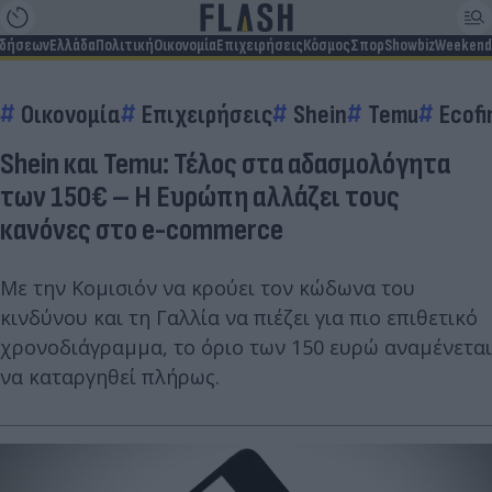
ιδήσεων
Ελλάδα
Πολιτική
Οικονομία
Επιχειρήσεις
Κόσμος
Σπορ
Showbiz
Weekend
Οικονομία
Επιχειρήσεις
Shein
Temu
Ecofi
Shein και Temu: Τέλος στα αδασμολόγητα
των 150€ – Η Ευρώπη αλλάζει τους
κανόνες στο e-commerce
Με την Κομισιόν να κρούει τον κώδωνα του
κινδύνου και τη Γαλλία να πιέζει για πιο επιθετικό
χρονοδιάγραμμα, το όριο των 150 ευρώ αναμένεται
να καταργηθεί πλήρως.