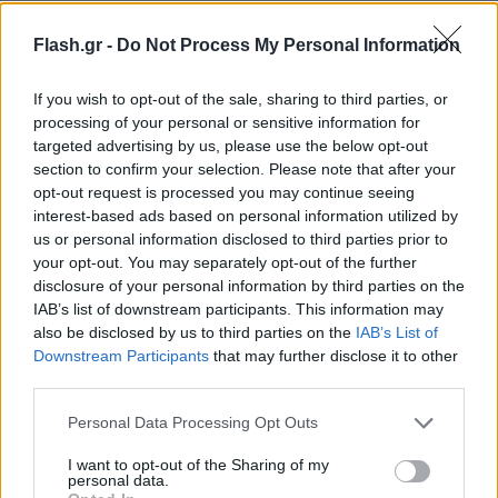
Flash.gr -
Do Not Process My Personal Information
If you wish to opt-out of the sale, sharing to third parties, or
processing of your personal or sensitive information for
targeted advertising by us, please use the below opt-out
section to confirm your selection. Please note that after your
opt-out request is processed you may continue seeing
Το «τσουνάμι» μικροδεμάτων που πλημμυρίζει
interest-based ads based on personal information utilized by
την Ευρώπη
us or personal information disclosed to third parties prior to
your opt-out. You may separately opt-out of the further
disclosure of your personal information by third parties on the
Τα στοιχεία της Κομισιόν αποκαλύπτουν το
IAB’s list of downstream participants. This information may
μέγεθος του προβλήματος:
also be disclosed by us to third parties on the
IAB’s List of
Downstream Participants
that may further disclose it to other
third parties.
Το 2024 εισήλθαν στην ΕΕ 4,6
δισεκατομμύρια μικροδέματα αξίας έως 150
Please note that this website/app uses one or more Google
Personal Data Processing Opt Outs
ευρώ – σχεδόν 12 εκατομμύρια την ημέρα.
services and may gather and store information including but
not limited to your visit or usage behaviour. You may click to
I want to opt-out of the Sharing of my
Το 91% προέρχεται από την Κίνα.
personal data.
grant or deny consent to Google and its third-party tags to