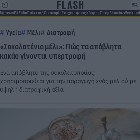
ιδήσεων
Ελλάδα
Πολιτική
Οικονομία
Επιχειρήσεις
Κόσμος
Σπορ
Showbiz
Weekend
Υγεία
Μέλι
Διατροφή
«Σοκολατένιο μέλι»: Πώς τα απόβλητα
κακάο γίνονται υπερτροφή
Ενα απόβλητο της σοκολατοποιίας
χρησιμοποιείται για την παραγωγή ενός μελιού με
υψηλή διατροφική αξία.