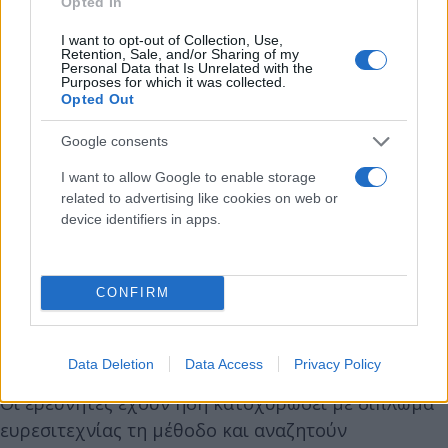
Opted In
Βιωσιμότητα και εμπορικές προοπτικές
I want to opt-out of Collection, Use,
Retention, Sale, and/or Sharing of my
Personal Data that Is Unrelated with the
Πέρα από τη γεύση και τη διατροφική αξία, η
Purposes for which it was collected.
ομάδα αξιολόγησε και το περιβαλλοντικό
Opted Out
αποτύπωμα της διαδικασίας. Με τη βοήθεια
Google consents
ειδικού λογισμικού που αναπτύχθηκε στο
I want to allow Google to enable storage
πανεπιστήμιο, εξετάστηκε η συμμόρφωση με τις
related to advertising like cookies on web or
αρχές της «πράσινης χημείας», όπως η μείωση
device identifiers in apps.
μεταφορών, η αποφυγή τοξικών ουσιών και η
ελαχιστοποίηση επεξεργασίας μετά την παραγωγή.
Η χρήση ενός τοπικού, έτοιμου προς κατανάλωση
CONFIRM
διαλύτη, του μελιού, αναδείχθηκε ως βασικό
πλεονέκτημα βιωσιμότητας.
Data Deletion
Data Access
Privacy Policy
Οι ερευνητές έχουν ήδη κατοχυρώσει με δίπλωμα
ευρεσιτεχνίας τη μέθοδο και αναζητούν