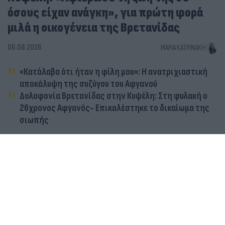
όσους είχαν ανάγκη», για πρώτη φορά
μιλά η οικογένεια της Βρετανίδας
06.08.2026
ΜΑΡΊΑ ΚΑΤΡΙΝΆΚΗ
«Κατάλαβα ότι ήταν η φίλη μου»: Η ανατριχιαστική
αποκάλυψη της συζύγου του Αφγανού
Δολοφονία Βρετανίδας στην Κυψέλη: Στη φυλακή ο
26χρονος Αφγανός- Επικαλέστηκε το δικαίωμα της
σιωπής