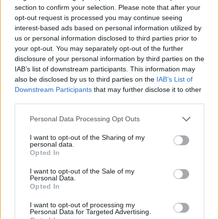
section to confirm your selection. Please note that after your
opt-out request is processed you may continue seeing
interest-based ads based on personal information utilized by
us or personal information disclosed to third parties prior to
your opt-out. You may separately opt-out of the further
Ιδιαίτερο ενδιαφέρον έχει και η επιλογή του μελιού
disclosure of your personal information by third parties on the
IAB’s list of downstream participants. This information may
από άκεντρες μέλισσες (Meliponini) της Βραζιλίας.
also be disclosed by us to third parties on the
IAB’s List of
Σε αντίθεση με το μέλι της Apis mellifera
Downstream Participants
that may further disclose it to other
(ευρωπαϊκής μέλισσας), το οποίο είναι πιο
third parties.
παχύρρευστο και σταθερό σε θερμοκρασία
Please note that this website/app uses one or more Google
Personal Data Processing Opt Outs
δωματίου, το μέλι των τοπικών ειδών έχει
services and may gather and store information including but
μεγαλύτερη περιεκτικότητα σε νερό και
not limited to your visit or usage behaviour. You may click to
I want to opt-out of the Sharing of my
personal data.
grant or deny consent to Google and its third-party tags to
χαμηλότερο ιξώδες. Αυτό το καθιστά
Opted In
use your data for below specified purposes in below Google
καταλληλότερο ως φυσικό διαλύτη. Οι ερευνητές
consent section.
I want to opt-out of the Sale of my
δοκίμασαν πέντε διαφορετικά είδη μελισσών,
Personal Data.
Opted In
προσαρμόζοντας τη μέθοδο ώστε να μπορεί να
εφαρμοστεί σε ποικίλες τοπικές συνθήκες.
I want to opt-out of processing my
Personal Data for Targeted Advertising.