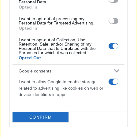
Personal Data.
Opted In
I want to opt-out of processing my
Personal Data for Targeted Advertising.
Opted In
I want to opt-out of Collection, Use,
Retention, Sale, and/or Sharing of my
Personal Data that Is Unrelated with the
Purposes for which it was collected.
Ανησυχία για τον ιό του Δυτικού Νείλου: 23 νέα
Opted Out
κρούσματα και 6 θάνατοι - Ποιες περιοχές
επηρεάζονται
Google consents
I want to allow Google to enable storage
06.08.2026
ΓΙΆΝΝΗΣ ΤΣΟΎΡΤΗΣ
related to advertising like cookies on web or
device identifiers in apps.
CONFIRM