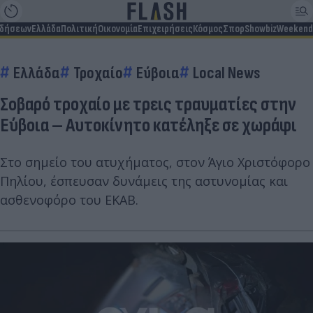
ιδήσεων
Ελλάδα
Πολιτική
Οικονομία
Επιχειρήσεις
Κόσμος
Σπορ
Showbiz
Weekend
Ελλάδα
Τροχαίο
Εύβοια
Local News
Σοβαρό τροχαίο με τρεις τραυματίες στην
Εύβοια – Αυτοκίνητο κατέληξε σε χωράφι
Στο σημείο του ατυχήματος, στον Άγιο Χριστόφορο
Πηλίου, έσπευσαν δυνάμεις της αστυνομίας και
ασθενοφόρο του ΕΚΑΒ.