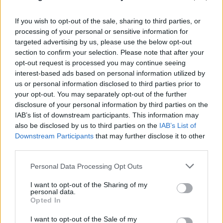
Δολοφονία στην Κυψέλη: Απολογείται ο 26χρονος
Αφγανός - Οι ισχυρισμοί για τον άγνωστο
If you wish to opt-out of the sale, sharing to third parties, or
processing of your personal or sensitive information for
ηλικιωμένο
targeted advertising by us, please use the below opt-out
section to confirm your selection. Please note that after your
06.08.2026
ΓΙΆΝΝΗΣ ΤΣΟΎΡΤΗΣ
opt-out request is processed you may continue seeing
interest-based ads based on personal information utilized by
us or personal information disclosed to third parties prior to
your opt-out. You may separately opt-out of the further
disclosure of your personal information by third parties on the
IAB’s list of downstream participants. This information may
also be disclosed by us to third parties on the
IAB’s List of
Downstream Participants
that may further disclose it to other
third parties.
Please note that this website/app uses one or more Google
Personal Data Processing Opt Outs
services and may gather and store information including but
not limited to your visit or usage behaviour. You may click to
I want to opt-out of the Sharing of my
personal data.
grant or deny consent to Google and its third-party tags to
Opted In
use your data for below specified purposes in below Google
consent section.
I want to opt-out of the Sale of my