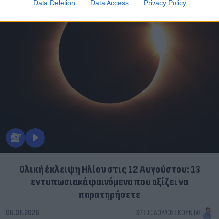
Data Deletion
Data Access
Privacy Policy
Ολική έκλειψη Ηλίου στις 12 Αυγούστου: 13
εντυπωσιακά φαινόμενα που αξίζει να
παρατηρήσετε
06.08.2026
ΧΡΙΣΤΌΔΟΥΛΟΣ ΣΚΟΎΝΤΑΣ