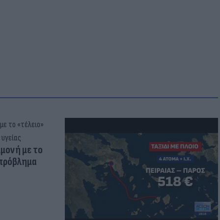
μμονή με το
 πρόβλημα