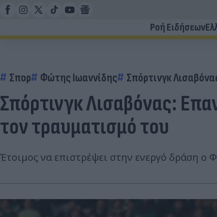
Ροή Ειδήσεων
Ελ
Σπορ
Φώτης Ιωαννίδης
Σπόρτινγκ Λισαβόνα
Σπόρτινγκ Λισαβόνας: Επαν
τον τραυματισμό του
Έτοιμος να επιστρέψει στην ενεργό δράση ο Φ