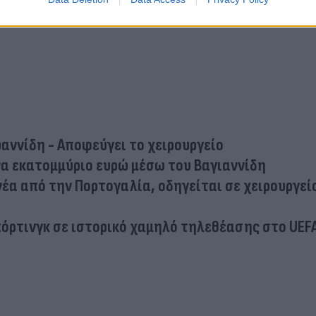
ωαννίδη - Αποφεύγει το χειρουργείο
να εκατομμύριο ευρώ μέσω του Βαγιαννίδη
α από την Πορτογαλία, οδηγείται σε χειρουργείο
πόρτινγκ σε ιστορικό χαμηλό τηλεθέασης στο UEF