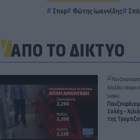
Σπορ
Φώτης Ιωαννίδης
Σπό
ΑΠΟ ΤΟ ΔΙΚΤΥΟ
Πανζουρλισμ
Σαλάχ - Χιλι
της Τραμπζον