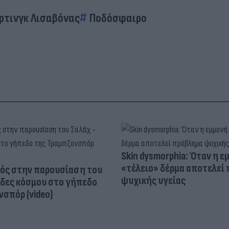
ρτινγκ Λισαβόνας
Ποδόσφαιρο
Skin dysmorphia: Όταν η ε
«τέλειο» δέρμα αποτελεί
ός στην παρουσίαση του
ψυχικής υγείας
άδες κόσμου στο γήπεδο
σπόρ (video)