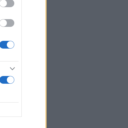
την σαφή
τα