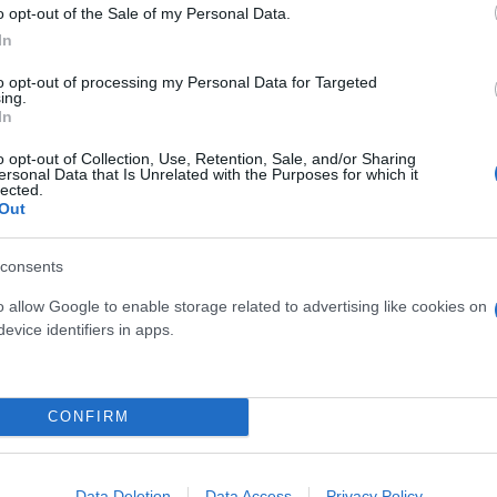
o opt-out of the Sale of my Personal Data.
In
to opt-out of processing my Personal Data for Targeted
ing.
In
o opt-out of Collection, Use, Retention, Sale, and/or Sharing
ersonal Data that Is Unrelated with the Purposes for which it
lected.
Out
ται σιγά σιγά να επανέρχεται δίχως να γνωρίζουμε 
consents
 Λισαβόνας.
o allow Google to enable storage related to advertising like cookies on
evice identifiers in apps.
 τους Πορτογάλους, οι οποίοι έδωσαν την πιθανότη
ή δανεισμού, ώστε να αποκτήσει κι άλλη εμπειρία.
CONFIRM
ερο
Flash.gr
στην αναζήτηση της
Google
Data Deletion
Data Access
Privacy Policy