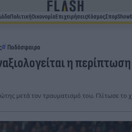
λάδα
Πολιτική
Οικονομία
Επιχειρήσεις
Κόσμος
Σπορ
Showb
ς
Ποδόσφαιρο
αξιολογείται η περίπτωση 
ώτης μετά τον τραυματισμό του. Γλίτωσε το χ