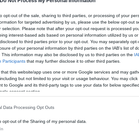
Do Not Process My Personal Information
g the light at the end of the tunnel
to opt-out of the sale, sharing to third parties, or processing of your per
formation for targeted advertising by us, please use the below opt-out s
r selection. Please note that after your opt-out request is processed y
es this season
eing interest-based ads based on personal information utilized by us or
disclosed to third parties prior to your opt-out. You may separately opt-
Qw
losure of your personal information by third parties on the IAB’s list of
. This information may also be disclosed by us to third parties on the
IA
Participants
that may further disclose it to other third parties.
 that this website/app uses one or more Google services and may gath
ο μήνα ζήτησε από την ομάδα του άδεια, ώστε να 
including but not limited to your visit or usage behaviour. You may click 
κά με τον τραυματισμό του. Οι γιατροί της εθνικής 
 to Google and its third-party tags to use your data for below specifi
ogle consent section.
ιώντας για επιδείνωση του προβλήματος ή ακόμα κ
ου ο Ιωαννίδης.
l Data Processing Opt Outs
o opt-out of the Sharing of my personal data.
In