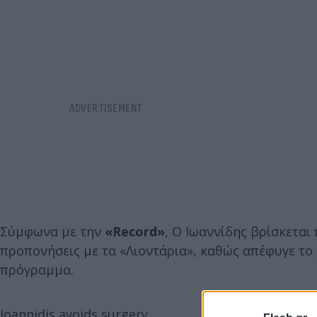
Σύμφωνα με την
«Record»
, Ο Ιωαννίδης βρίσκεται
προπονήσεις με τα «Λιοντάρια», καθώς απέφυγε το 
πρόγραμμα.
Ioannidis avoids surgery