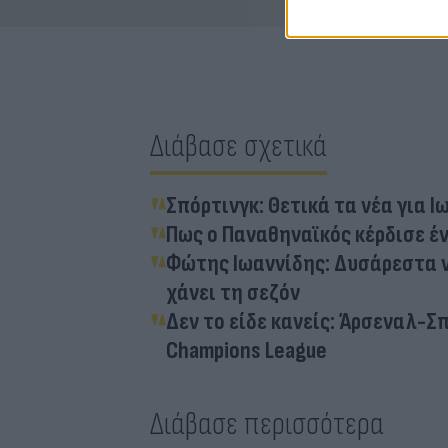
Διάβασε σχετικά
Σπόρτινγκ: Θετικά τα νέα για Ι
Πως ο Παναθηναϊκός κέρδισε έ
Φώτης Ιωαννίδης: Δυσάρεστα νέ
χάνει τη σεζόν
Δεν το είδε κανείς: Άρσεναλ-Σ
Champions League
Διάβασε περισσότερα