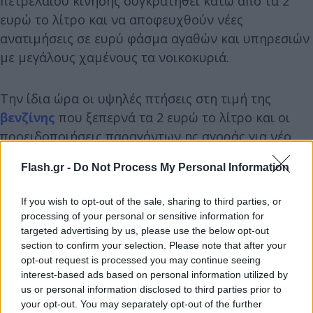
πετρελαίου κίνησης συγκρατηθεί κάτω από τα 2
ευρώ το λίτρο και να αποφευχθούν νέες
ανατιμήσεις σε ευρύ φάσμα αγαθών και υπηρεσιών
με μεγάλους χαμένους τα νοικοκυριά.
Την ίδια ώρα οι υψηλές πτήσεις στη τιμή της
βενζίνης
που ξεπερνά τα 2 ευρώ το λίτρο και οι
προειδοποιήσεις παραγόντων ης αγοράς για νέο
κύμα αυξήσεων το επόμενο διάστημα βάζουν στην
Flash.gr -
Do Not Process My Personal Information
ατζέντα το ενδεχόμενο παράτασης του Fuel Pass
για ένα η και δύο μήνες με το δημοσιονομικό
If you wish to opt-out of the sale, sharing to third parties, or
κόστος να υπολογίζεται στα 130 εκατ. ευρώ.
processing of your personal or sensitive information for
targeted advertising by us, please use the below opt-out
section to confirm your selection. Please note that after your
opt-out request is processed you may continue seeing
interest-based ads based on personal information utilized by
us or personal information disclosed to third parties prior to
your opt-out. You may separately opt-out of the further