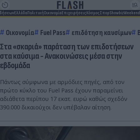
ιδήσεων
Ελλάδα
Πολιτική
Οικονομία
Επιχειρήσεις
Κόσμος
Σπορ
Showbiz
Weekend
Οικονομία
Fuel Pass
επιδότηση καυσίμων
Στα «σκαριά» παράταση των επιδοτήσεων
στα καύσιμα - Ανακοινώσεις μέσα στην
εβδομάδα
Πάντως σύμφωνα με αρμόδιες πηγές, από τον
πρώτο κύκλο του Fuel Pass έχουν παραμείνει
αδιάθετα περίπου 17 εκατ. ευρώ καθώς σχεδόν
390.000 δικαιούχοι δεν υπέβαλαν αίτηση.