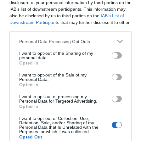
disclosure of your personal information by third parties on the
IAB’s list of downstream participants. This information may
also be disclosed by us to third parties on the
IAB’s List of
Downstream Participants
that may further disclose it to other
third parties.
Please note that this website/app uses one or more Google
Personal Data Processing Opt Outs
services and may gather and store information including but
not limited to your visit or usage behaviour. You may click to
I want to opt-out of the Sharing of my
personal data.
grant or deny consent to Google and its third-party tags to
Opted In
use your data for below specified purposes in below Google
consent section.
I want to opt-out of the Sale of my
Personal Data.
Opted In
I want to opt-out of processing my
Personal Data for Targeted Advertising.
Opted In
I want to opt-out of Collection, Use,
Retention, Sale, and/or Sharing of my
Personal Data that Is Unrelated with the
Purposes for which it was collected.
Opted Out