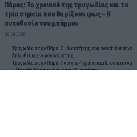
Πάρος: Το χρονικό της τραγωδίας και τα
τρία σημεία που θα ρίξουν φως - Η
αυτοθυσία του μπάρμαν
08.08.2026
Τραγωδία στην Πάρο: Ο ιδιοκτήτης του beach bar είχε
δηλωθεί ως ναυαγοσώστης
Τραγωδία στην Πάρο: Πνίγηκε 4χρονο παιδί σε πισίνα
– Προσήχθησαν γονείς και ιδιοκτήτης