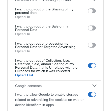
services and may gather and store information including but
not limited to your visit or usage behaviour. You may click to
I want to opt-out of the Sharing of my
personal data.
grant or deny consent to Google and its third-party tags to
Opted In
use your data for below specified purposes in below Google
consent section.
I want to opt-out of the Sale of my
Personal Data.
Opted In
I want to opt-out of processing my
Personal Data for Targeted Advertising.
Opted In
I want to opt-out of Collection, Use,
Retention, Sale, and/or Sharing of my
ΧΡΗΣΤΟΣ ΜΠΟΝΗΣ//ΑΡΧΙΕΠΙΣΚΟΠΗ ΑΘΗΝΩΝ
Personal Data that Is Unrelated with the
Purposes for which it was collected.
Opted Out
Από την πλευρά του, ο Πάνος Ρούτσι εξέφρασε την
Google consents
ευγνωμοσύνη του προς τον Αρχιεπίσκοπο για τη
στήριξή του, αναφερόμενος παράλληλα στον
I want to allow Google to enable storage
αγώνα του για δικαιοσύνη και διαλεύκανση των
related to advertising like cookies on web or
device identifiers in apps.
συνθηκών θανάτου του παιδιού του.