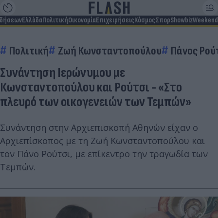
ιδήσεων
Ελλάδα
Πολιτική
Οικονομία
Επιχειρήσεις
Κόσμος
Σπορ
Showbiz
Weekend
Πολιτική
Ζωή Κωνσταντοπούλου
Πάνος Ρού
Συνάντηση Ιερώνυμου με
Κωνσταντοπούλου και Ρούτσι - «Στο
πλευρό των οικογενειών των Τεμπών»
Συνάντηση στην Αρχιεπισκοπή Αθηνών είχαν ο
Αρχιεπίσκοπος με τη Ζωή Κωνσταντοπούλου και
τον Πάνο Ρούτσι, με επίκεντρο την τραγωδία των
Τεμπών.