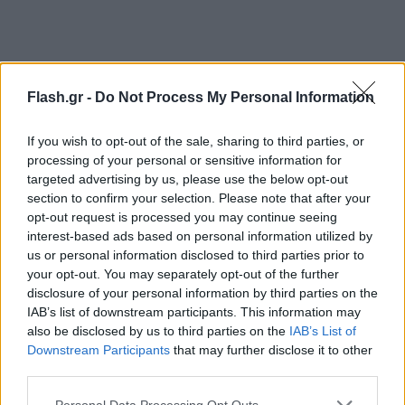
«Θα είμαι στο πλευρό σας»
Flash.gr -
Do Not Process My Personal Information
Ο Αρχιεπίσκοπος Ιερώνυμος εξέφρασε τη
If you wish to opt-out of the sale, sharing to third parties, or
συμπαράστασή του προς τον Πάνο Ρούτσι και τις
processing of your personal or sensitive information for
οικογένειες των θυμάτων, σημειώνοντας ότι η
targeted advertising by us, please use the below opt-out
Εκκλησία βρίσκεται δίπλα τους.
section to confirm your selection. Please note that after your
opt-out request is processed you may continue seeing
interest-based ads based on personal information utilized by
«Θα είμαι εδώ για εσάς και στο μέλλον, για να σας
us or personal information disclosed to third parties prior to
στηρίξω σε ό,τι χρειάζεται», ανέφερε
your opt-out. You may separately opt-out of the further
χαρακτηριστικά, προσθέτοντας πως η Εκκλησία
disclosure of your personal information by third parties on the
IAB’s list of downstream participants. This information may
«συμπάσχει και προσεύχεται».
also be disclosed by us to third parties on the
IAB’s List of
Downstream Participants
that may further disclose it to other
third parties.
Please note that this website/app uses one or more Google
Personal Data Processing Opt Outs