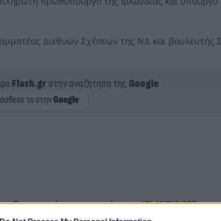
ναπληρωτή πρωθυπουργό της Ιρλανδίας και υπουργό
ραμματέας Διεθνών Σχέσεων της ΝΔ και βουλευτής 
ερο
Flash.gr
στην αναζήτηση της
Google
ας:Πως η πρώτη συμφωνία της ATLANTIC SEE ενερ