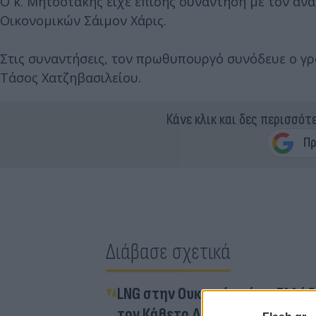
Ο κ. Μητσοτάκης είχε επίσης συνάντηση με τον α
Οικονομικών Σάιμον Χάρις.
Στις συναντήσεις, τον πρωθυπουργό συνόδευε ο γ
Τάσος Χατζηβασιλείου.
Κάνε κλικ και δες περισσότ
Διάβασε σχετικά
LNG στην Ουκρανία μέσω Ελλάδ
τον Κάθετο Διάδρομο