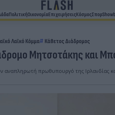
λάδα
Πολιτική
Οικονομία
Επιχειρήσεις
Κόσμος
Σπορ
Showb
αϊκό Λαϊκό Κόμμα
Κάθετος Διάδρομος
Διάδρομο Μητσοτάκης και Μ
τον αναπληρωτή πρωθυπουργό της Ιρλανδίας κ