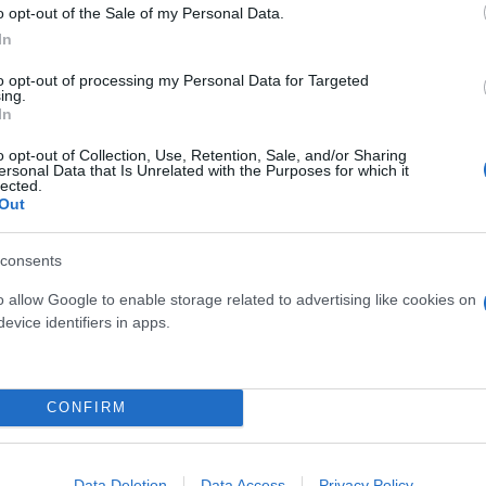
o opt-out of the Sale of my Personal Data.
In
to opt-out of processing my Personal Data for Targeted
ing.
In
o opt-out of Collection, Use, Retention, Sale, and/or Sharing
ersonal Data that Is Unrelated with the Purposes for which it
lected.
ός στην παρουσίαση του
Και οι μαϊμούδες έχουν κατ
Out
άδες κόσμου στο γήπεδο
επιστήμονες ρίχνουν φως
σπόρ (video)
"φιλίες" μεταξύ διαφορε
consents
o allow Google to enable storage related to advertising like cookies on
evice identifiers in apps.
CONFIRM
Data Deletion
Data Access
Privacy Policy