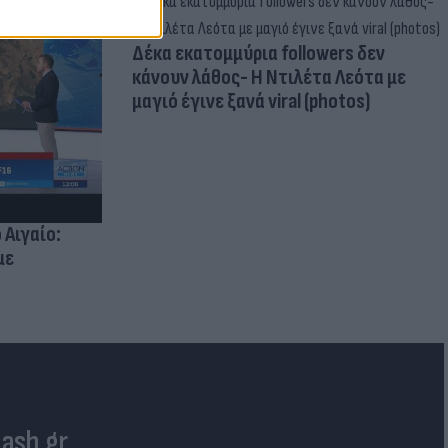
Δέκα εκατομμύρια followers δεν
κάνουν λάθος- Η Ντιλέτα Λεότα με
μαγιό έγινε ξανά viral (photos)
 Αιγαίο:
με
lash.gr