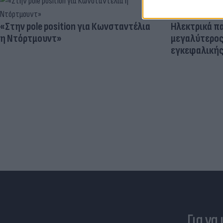
«Στην pole position για Κωνσταντέλια
Ηλεκτρικά πα
η Ντόρτμουντ»
μεγαλύτερος
εγκεφαλική
Για να