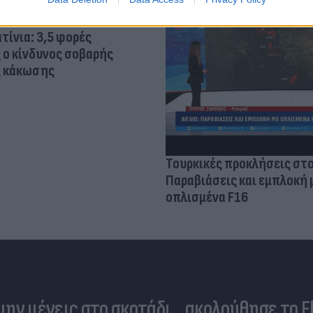
τίνια: 3,5 φορές
 ο κίνδυνος σοβαρής
ς κάκωσης
Τουρκικές προκλήσεις στο
Παραβιάσεις και εμπλοκή 
οπλισμένα F16
 μην μένεις στο σκοτάδι... ακολούθησε το F