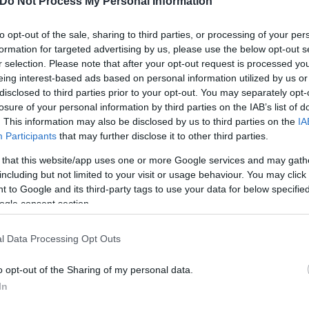
Do Not Process My Personal Information
τη συμφωνία για πώληση αμερικανικού LNG στην
to opt-out of the sale, sharing to third parties, or processing of your per
formation for targeted advertising by us, please use the below opt-out s
τεο Μητσοτάκη για τη σύνοδο του ΕΛΚ
r selection. Please note that after your opt-out request is processed y
 μας στους ανθρώπους που χάθηκαν και στις οικο
eing interest-based ads based on personal information utilized by us or
disclosed to third parties prior to your opt-out. You may separately opt-
losure of your personal information by third parties on the IAB’s list of
ιτικό αφήγημα σε εμπορικό crash test – Οι ΗΠΑ
. This information may also be disclosed by us to third parties on the
IA
Participants
that may further disclose it to other third parties.
 that this website/app uses one or more Google services and may gath
including but not limited to your visit or usage behaviour. You may click 
 to Google and its third-party tags to use your data for below specifi
ogle consent section.
κης
ΕΛΚ - Ευρωπαϊκό Λαϊκό Κόμμα
Κάθετος Διά
l Data Processing Opt Outs
o opt-out of the Sharing of my personal data.
In