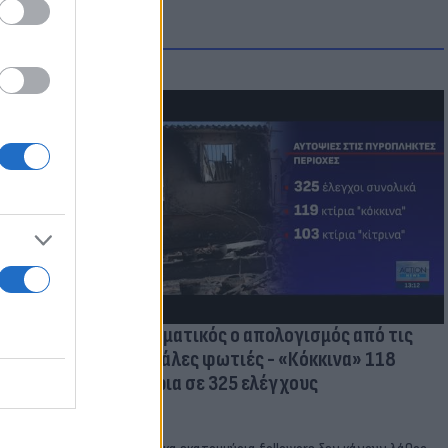
οικίδια! Οι
 στις
τικών ειδών
Δραματικός ο απολογισμός από τις
μεγάλες φωτιές - «Κόκκινα» 118
κτίρια σε 325 ελέγχους