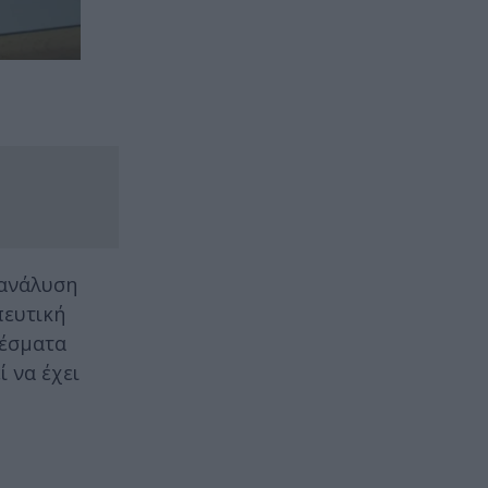
 ανάλυση
πευτική
λέσματα
ί να έχει