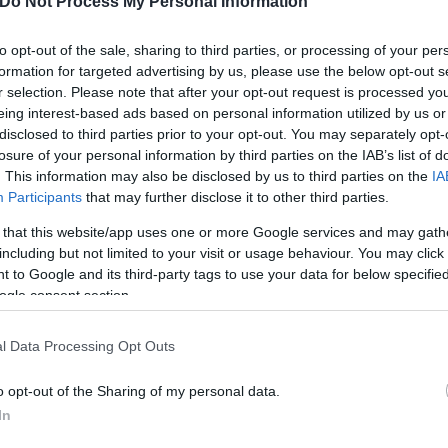
Do Not Process My Personal Information
to opt-out of the sale, sharing to third parties, or processing of your per
formation for targeted advertising by us, please use the below opt-out s
υτική αγωγή — διεγερτικά ή μη διεγερτικά σκευάσ
r selection. Please note that after your opt-out request is processed y
τερα αποτελεσματικά. Ωστόσο, δεν λείπουν οι παρεν
eing interest-based ads based on personal information utilized by us or
disclosed to third parties prior to your opt-out. You may separately opt-
α τον λόγο αυτό, γονείς και ειδικοί αναζητούν συμ
losure of your personal information by third parties on the IAB’s list of
θεραπεία χωρίς να επιβαρύνουν το παιδί.
. This information may also be disclosed by us to third parties on the
IA
Participants
that may further disclose it to other third parties.
«ψηφιακών θεραπευτικών παρεμβάσεων». Πρόκειται γ
 that this website/app uses one or more Google services and may gath
οιούν συγκεκριμένα γνωστικά δίκτυα του εγκεφάλου
including but not limited to your visit or usage behaviour. You may click 
 to Google and its third-party tags to use your data for below specifi
είναι ότι, μέσα από επαναλαμβανόμενη εξάσκηση σε
ogle consent section.
ντίστοιχα νευρωνικά κυκλώματα.
l Data Processing Opt Outs
o opt-out of the Sharing of my personal data.
In