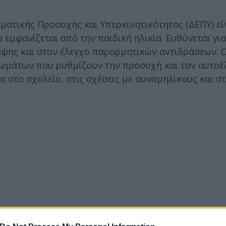
μματικής Προσοχής και Υπερκινητικότητας (ΔΕΠΥ) εί
εμφανίζεται από την παιδική ηλικία. Ευθύνεται για
ψης και στον έλεγχο παρορμητικών αντιδράσεων. Ο
λωμάτων που ρυθμίζουν την προσοχή και τον αυτοέ
 στο σχολείο, στις σχέσεις με συνομηλίκους και σ