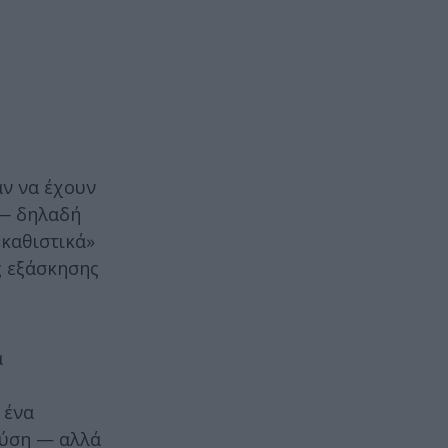
ν να έχουν
 — δηλαδή
καθιστικά»
ς εξάσκησης
α
 ένα
λύση — αλλά