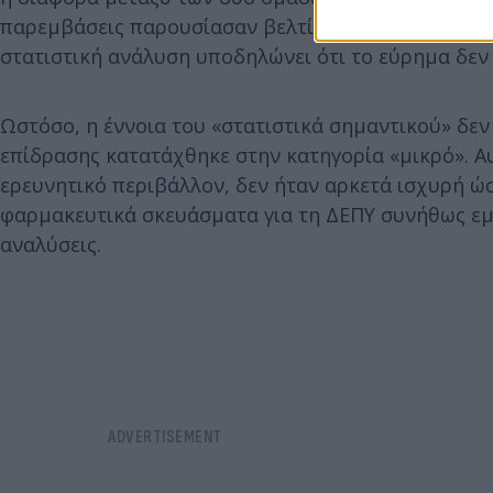
παρεμβάσεις παρουσίασαν βελτίωση στα συμπτώματ
στατιστική ανάλυση υποδηλώνει ότι το εύρημα δεν 
Ωστόσο, η έννοια του «στατιστικά σημαντικού» δεν 
επίδρασης κατατάχθηκε στην κατηγορία «μικρό». Αυ
ερευνητικό περιβάλλον, δεν ήταν αρκετά ισχυρή ώσ
φαρμακευτικά σκευάσματα για τη ΔΕΠΥ συνήθως εμφ
αναλύσεις.