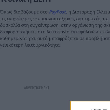
Όπως διαβάζουμε στο
PsyPost
, η Διαταραχή Ελλει
τις συχνότερες νευροαναπτυξιακές διαταραχές, που 
δυσκολία στη συγκέντρωση, στην οργάνωση της σκέ
διαφοροποιήσεις στη λειτουργία εγκεφαλικών κυκ
καθημερινότητα, αυτό μεταφράζεται σε προβλήματα
γενικότερη λειτουργικότητα.