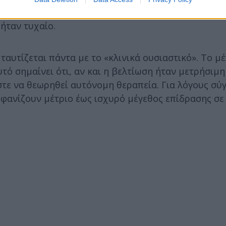
α απροσεξίας σε σχέση με τους συνομηλίκους του
ήταν τυχαίο.
ταυτίζεται πάντα με το «κλινικά ουσιαστικό». Το μ
τό σημαίνει ότι, αν και η βελτίωση ήταν μετρήσιμη
τε να θεωρηθεί αυτόνομη θεραπεία. Για λόγους σύγ
ανίζουν μέτριο έως ισχυρό μέγεθος επίδρασης σε 