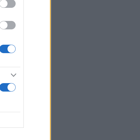
την ιατρική
ελέτες από
 τα ειδικά
εγάλη ήταν
ές