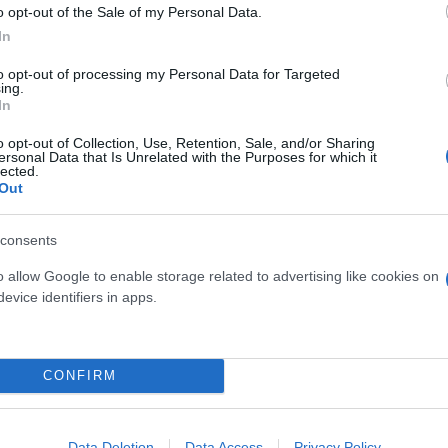
o opt-out of the Sale of my Personal Data.
In
to opt-out of processing my Personal Data for Targeted
ing.
In
o opt-out of Collection, Use, Retention, Sale, and/or Sharing
ersonal Data that Is Unrelated with the Purposes for which it
lected.
Out
consents
νες ελεγχόμενες δοκιμές — το «χρυσό πρότυπο» σ
o allow Google to enable storage related to advertising like cookies on
evice identifiers in apps.
ίσημη διάγνωση ΔΕΠΥ. Τελικά εντοπίστηκαν δέκα μ
ι ερευνητές συνέκριναν παιδιά που χρησιμοποίησαν
οίησαν.
CONFIRM
 το λεγόμενο «μέγεθος επίδρασης», δηλαδή πόσο μ
έδειξε ότι τα παιδιά που συμμετείχαν στις ψηφιακ
Data Deletion
Data Access
Privacy Policy