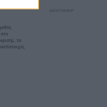
ς. Η
έγεθος
 στο
κρισης, τα
αντίστοιχες