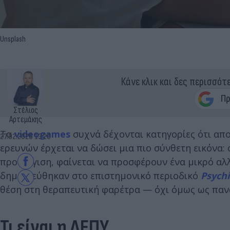
Unsplash
Κάνε κλικ και δες περισσότ
Στέλιος
Αρτεμάκης
Τα
videogames
συχνά δέχονται κατηγορίες ότι απ
27.02.2026 13:20
ερευνών έρχεται να δώσει μια πιο σύνθετη εικόνα:
προσέγγιση, φαίνεται να προσφέρουν ένα μικρό αλ
δημοσιεύθηκαν στο επιστημονικό περιοδικό
Psych
θέση στη θεραπευτική φαρέτρα — όχι όμως ως παν
Τι είναι η ΔΕΠΥ