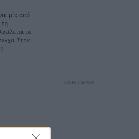
ναι μία από
 τη
φείλεται σε
λεγχο. Στην
τη