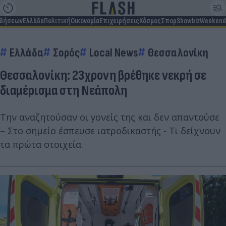
ιδήσεων
Ελλάδα
Πολιτική
Οικονομία
Επιχειρήσεις
Κόσμος
Σπορ
Showbiz
Weekend
Ελλάδα
Σορός
Local News
Θεσσαλονίκη
Θεσσαλονίκη: 23χρονη βρέθηκε νεκρή σε
διαμέρισμα στη Νεάπολη
Την αναζητούσαν οι γονείς της και δεν απαντούσε
– Στο σημείο έσπευσε ιατροδικαστής - Τι δείχνουν
τα πρώτα στοιχεία.