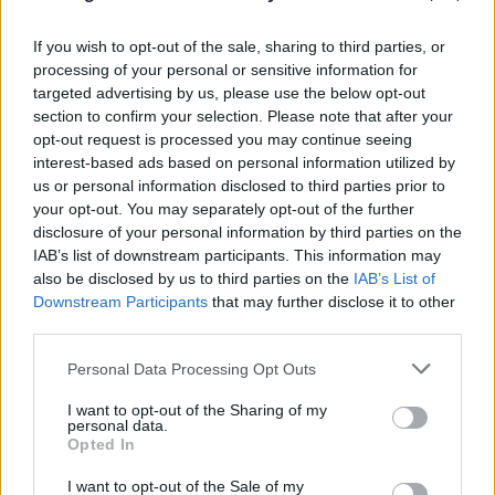
If you wish to opt-out of the sale, sharing to third parties, or
processing of your personal or sensitive information for
targeted advertising by us, please use the below opt-out
section to confirm your selection. Please note that after your
opt-out request is processed you may continue seeing
interest-based ads based on personal information utilized by
us or personal information disclosed to third parties prior to
your opt-out. You may separately opt-out of the further
disclosure of your personal information by third parties on the
IAB’s list of downstream participants. This information may
Τρομερή στιγμή αλληλεγγύης: Λουόμενοι στήνουν
also be disclosed by us to third parties on the
IAB’s List of
Downstream Participants
that may further disclose it to other
ανθρώπινη αλυσίδα για να βρουν 2χρονο που
third parties.
χάθηκε
Please note that this website/app uses one or more Google
Personal Data Processing Opt Outs
06.08.2026
ΜΑΡΊΑ ΚΑΤΡΙΝΆΚΗ
services and may gather and store information including but
not limited to your visit or usage behaviour. You may click to
I want to opt-out of the Sharing of my
personal data.
grant or deny consent to Google and its third-party tags to
Opted In
use your data for below specified purposes in below Google
consent section.
I want to opt-out of the Sale of my