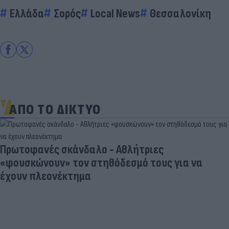
Ελλάδα
Σορός
Local News
Θεσσαλονίκη
ΑΠΟ ΤΟ ΔΙΚΤΥΟ
«Στην pole position για Κωνσταντέλια η
Ντόρτμουντ»