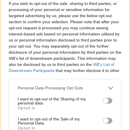
If you wish to opt-out of the sale, sharing to third parties, or
processing of your personal or sensitive information for
targeted advertising by us, please use the below opt-out
section to confirm your selection. Please note that after your
opt-out request is processed you may continue seeing
interest-based ads based on personal information utilized by
us or personal information disclosed to third parties prior to
your opt-out. You may separately opt-out of the further
disclosure of your personal information by third parties on the
Από την επίθεση προκλήθηκαν φθορές σε δύο
IAB’s list of downstream participants. This information may
περιπολικά οχήματα, χωρίς ωστόσο να αναφερθεί
also be disclosed by us to third parties on the
IAB’s List of
Downstream Participants
that may further disclose it to other
τραυματισμός αστυνομικού.
third parties.
Please note that this website/app uses one or more Google
Personal Data Processing Opt Outs
Οι αστυνομικοί κατάφεραν να ακινητοποιήσουν
services and may gather and store information including but
τον 32χρονο, ο οποίος, κατά πληροφορίες,
not limited to your visit or usage behaviour. You may click to
I want to opt-out of the Sharing of my
personal data.
προέβαλε αντίσταση κατά τη σύλληψή του. Σε
grant or deny consent to Google and its third-party tags to
Opted In
use your data for below specified purposes in below Google
βάρος του σχηματίστηκε δικογραφία, ενώ
consent section.
I want to opt-out of the Sale of my
αναμένεται να οδηγηθεί ενώπιον του αρμόδιου
Personal Data.
εισαγγελέα.
Opted In