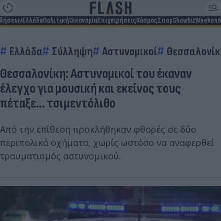
ιδήσεων
Ελλάδα
Πολιτική
Οικονομία
Επιχειρήσεις
Κόσμος
Σπορ
Showbiz
Weekend
Ελλάδα
Σύλληψη
Αστυνομικοί
Θεσσαλονίκ
Θεσσαλονίκη: Αστυνομικοί του έκαναν
έλεγχο για μουσική και εκείνος τους
πέταξε... τσιμεντόλιθο
Από την επίθεση προκλήθηκαν φθορές σε δύο
περιπολικά οχήματα, χωρίς ωστόσο να αναφερθεί
τραυματισμός αστυνομικού.