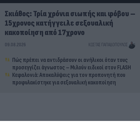
Σκιάθος: Τρία χρόνια σιωπής και φόβου –
15χρονος κατήγγειλε σεξουαλική
κακοποίηση από 17χρονο
09.08.2026
ΚΏΣΤΑΣ ΠΑΠΑΔΌΠΟΥΛΟΣ
Πώς πρέπει να αντιδράσουν οι ανήλικοι όταν τους
προσεγγίζει άγνωστος – Μιλούν ειδικοί στον FLASH
Κεφαλονιά: Αποκαλύψεις για τον προπονητή που
προφυλακίστηκε για σεξουαλική κακοποίηση