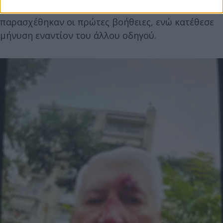
μεταφέρθηκε στο νοσοκομείο όπου του
παρασχέθηκαν οι πρώτες βοήθειες, ενώ κατέθεσε
μήνυση εναντίον του άλλου οδηγού.