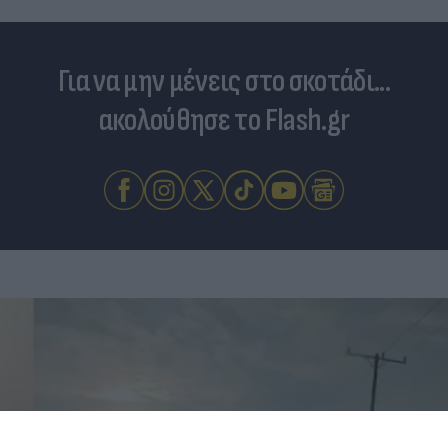
Για να μην μένεις στο σκοτάδι...
ακολούθησε το Flash.gr