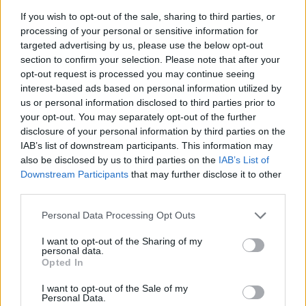
υπάλληλοι που ήταν κοντά ήρθαν και με σήκωσαν
If you wish to opt-out of the sale, sharing to third parties, or
ενώ κάλεσαν την ΕΛΑΣ και το ΕΚΑΒ. Ένας από
processing of your personal or sensitive information for
αυτούς συγκράτησε και τον αριθμό κυκλοφορίας
targeted advertising by us, please use the below opt-out
του αυτοκινήτου που ήταν σουηδικός κι έτσι
section to confirm your selection. Please note that after your
opt-out request is processed you may continue seeing
μάθαμε ότι ανήκει στον συγκεκριμένο γιατρό και
interest-based ads based on personal information utilized by
τον οποίον έχω αναγνωρίσει από τις
us or personal information disclosed to third parties prior to
φωτογραφίες», συμπληρώνει.
your opt-out. You may separately opt-out of the further
disclosure of your personal information by third parties on the
IAB’s list of downstream participants. This information may
also be disclosed by us to third parties on the
IAB’s List of
Downstream Participants
that may further disclose it to other
third parties.
Please note that this website/app uses one or more Google
Personal Data Processing Opt Outs
services and may gather and store information including but
not limited to your visit or usage behaviour. You may click to
I want to opt-out of the Sharing of my
personal data.
grant or deny consent to Google and its third-party tags to
Opted In
use your data for below specified purposes in below Google
consent section.
I want to opt-out of the Sale of my
Personal Data.