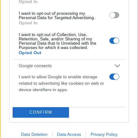
Opted In
I want to opt-out of processing my
Personal Data for Targeted Advertising.
Opted In
I want to opt-out of Collection, Use,
Retention, Sale, and/or Sharing of my
Personal Data that Is Unrelated with the
Purposes for which it was collected.
Opted Out
Google consents
I want to allow Google to enable storage
related to advertising like cookies on web or
device identifiers in apps.
CONFIRM
Ο 82χρονος, με εμφανή τα σημάδια του
ξυλοδαρμού και της πτώσης του στο οδόστρωμα,
Data Deletion
Data Access
Privacy Policy