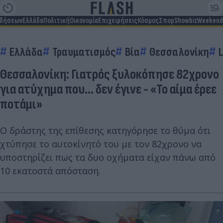
ιδήσεων
Ελλάδα
Πολιτική
Οικονομία
Επιχειρήσεις
Κόσμος
Σπορ
Showbiz
Weekend
Ελλάδα
Τραυματισμός
Βία
Θεσσαλονίκη
Θεσσαλονίκη: Γιατρός ξυλοκόπησε 82χρονο
για ατύχημα που... δεν έγινε - «Το αίμα έρεε
ποτάμι»
Ο δράστης της επίθεσης κατηγόρησε το θύμα ότι
χτύπησε το αυτοκίνητό του με τον 82χρονο να
υποστηρίζει πως τα δυο οχήματα είχαν πάνω από
10 εκατοστά απόσταση.