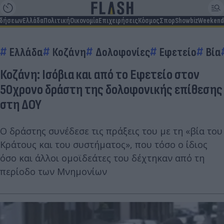
ιδήσεων
Ελλάδα
Πολιτική
Οικονομία
Επιχειρήσεις
Κόσμος
Σπορ
Showbiz
Weekend
Ελλάδα
Κοζάνη
Δολοφονίες
Εφετείο
Βία
Κοζάνη: Ισόβια και από το Εφετείο στον
50χρονο δράστη της δολοφονικής επίθεσης
στη ΔΟΥ
Ο δράστης συνέδεσε τις πράξεις του με τη «βία του
Κράτους και του συστήματος», που τόσο ο ίδιος
όσο και άλλοι ομοϊδεάτες του δέχτηκαν από τη
περίοδο των Μνημονίων