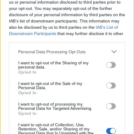
οργανωμένη σκέψη και επίγνωσης των πράξεων
us or personal information disclosed to third parties prior to
your opt-out. You may separately opt-out of the further
που τελούσε και μάλιστα με ψυχραιμία».
disclosure of your personal information by third parties on the
IAB’s list of downstream participants. This information may
also be disclosed by us to third parties on the
IAB’s List of
Downstream Participants
that may further disclose it to other
third parties.
Please note that this website/app uses one or more Google
Personal Data Processing Opt Outs
services and may gather and store information including but
not limited to your visit or usage behaviour. You may click to
I want to opt-out of the Sharing of my
personal data.
grant or deny consent to Google and its third-party tags to
Opted In
use your data for below specified purposes in below Google
consent section.
I want to opt-out of the Sale of my
Personal Data.
Opted In
I want to opt-out of processing my
Personal Data for Targeted Advertising.
Opted In
I want to opt-out of Collection, Use,
Retention, Sale, and/or Sharing of my
Personal Data that Is Unrelated with the