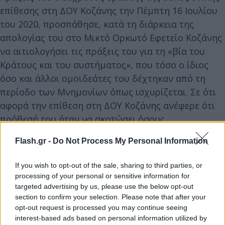
επίθεσης στη ΔΟΥ Κοζάνης την Πέμπτη 16 Ιουλίου
του 2020, προσπάθησε, κατά τη διάρκεια της
απολογίας του στο Μικτό Ορκωτό Εφετείο Κοζάνης
να αιτιολογήσει τις πράξεις του για τη «βία του
Κράτους και του συστήματος», που τόσο ο ίδιος
όσο και άλλοι ομοϊδεάτες του δέχτηκαν από τη
περίοδο των Μνημονίων όπως ισχυρίζεται. Σε ότι
αφορά την επίθεση στη ΔΟΥ Κοζάνης ανέφερε ότι
πρόθεσή του ήταν να σκοτώσει όσους
περισσότερους μπορούσε.
Flash.gr -
Do Not Process My Personal Information
Από την πλευρά της, η εισαγγελέας της έδρας, αφού
If you wish to opt-out of the sale, sharing to third parties, or
ανέφερε ότι ο κατηγορούμενος εμφανίστηκε ως
processing of your personal or sensitive information for
targeted advertising by us, please use the below opt-out
«αυτόκλητος τιμωρός» κατέρριψε την αποψή του,
section to confirm your selection. Please note that after your
ότι θα σταματούσε, γιατί όπως είπε «ήταν
opt-out request is processed you may continue seeing
αποφασισμένος, ήθελε να σκοτώσει, είχε
interest-based ads based on personal information utilized by