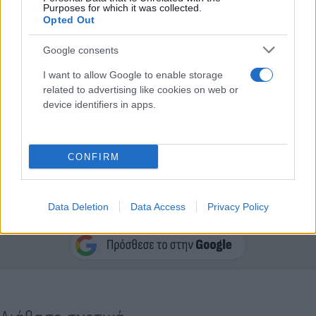
Purposes for which it was collected.
Opted Out
Google consents
I want to allow Google to enable storage
related to advertising like cookies on web or
device identifiers in apps.
CONFIRM
Κάνε κλικ και δες περισσότερο
Data Deletion
Data Access
Privacy Policy
Flash.gr
στην αναζήτηση της
Google