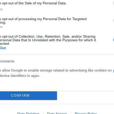
o opt-out of the Sale of my Personal Data.
In
to opt-out of processing my Personal Data for Targeted
ing.
In
o opt-out of Collection, Use, Retention, Sale, and/or Sharing
ersonal Data that Is Unrelated with the Purposes for which it
lected.
Out
consents
o allow Google to enable storage related to advertising like cookies on
evice identifiers in apps.
δεν περιορίστηκαν σε μια απλή σύγκριση. Προσπάθησ
πηρεάσουν τα αποτελέσματα, π.χ. την ηλικία των 
CONFIRM
του τοκετού, αλλά και τη γενετική προδιάθεση για
ν ακόμη περισσότερο το ενδεχόμενο άλλοι παράγοντ
Data Deletion
Data Access
Privacy Policy