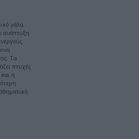
ρικό γάλα
ν ανάπτυξη
ενεργούς
ξονα
ος. Τα
άζει πτυχές
 και η
σότερη
ισθηματική