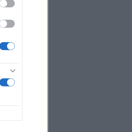
αν να
γονέων, το
 ΔΕΠΥ τόσο
ες να