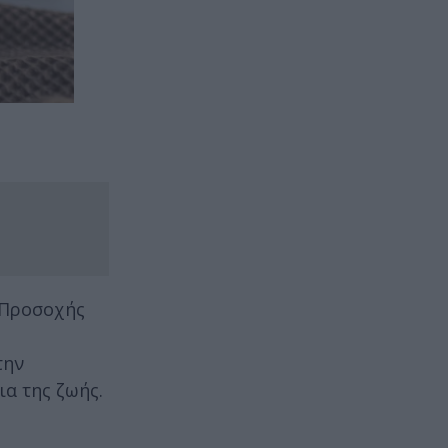
 Προσοχής
την
ια της ζωής.