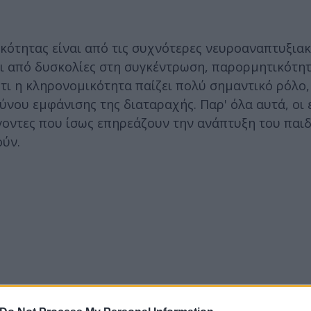
κότητας είναι από τις συχνότερες νευροαναπτυξιακ
αι από δυσκολίες στη συγκέντρωση, παρορμητικότητ
τι η κληρονομικότητα παίζει πολύ σημαντικό ρόλο,
δύνου εμφάνισης της διαταραχής. Παρ' όλα αυτά, οι
γοντες που ίσως επηρεάζουν την ανάπτυξη του παι
ύν.