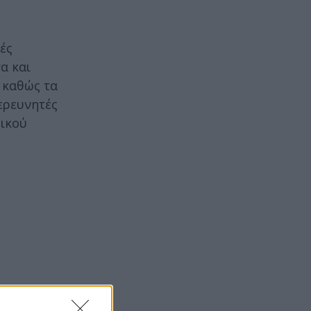
ές
α και
 καθώς τα
 ερευνητές
δικού