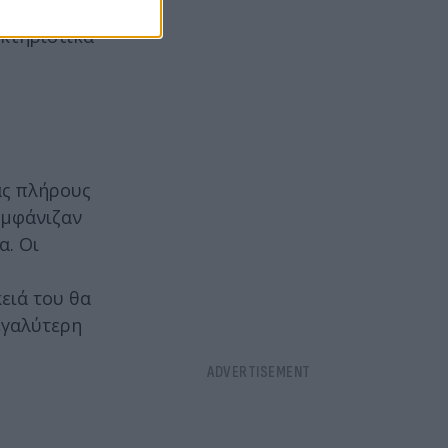
ια θηλασμού.
ακτηριστικά
ας πλήρους
εμφάνιζαν
α. Οι
ειά του θα
εγαλύτερη