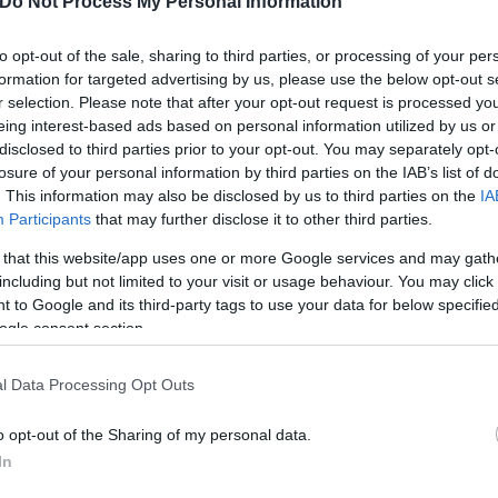
Do Not Process My Personal Information
to opt-out of the sale, sharing to third parties, or processing of your per
formation for targeted advertising by us, please use the below opt-out s
r selection. Please note that after your opt-out request is processed y
 αυτής της συζήτησης. Προηγούμενες μελέτες είχαν 
eing interest-based ads based on personal information utilized by us or
άστημα φαίνεται να εμφανίζουν λιγότερες πιθανότη
disclosed to third parties prior to your opt-out. You may separately opt-
losure of your personal information by third parties on the IAB’s list of
όβλημα: ήταν δύσκολο να ξεχωρίσει κανείς εάν η 
. This information may also be disclosed by us to third parties on the
IA
γοντες, όπως στο οικογενειακό περιβάλλον, στην ε
Participants
that may further disclose it to other third parties.
 that this website/app uses one or more Google services and may gath
including but not limited to your visit or usage behaviour. You may click 
υνα
 to Google and its third-party tags to use your data for below specifi
ogle consent section.
ό τις μεγαλύτερες βάσεις δεδομένων οικογενειών σ
l Data Processing Opt Outs
ό 37.000 παιδιά που γεννήθηκαν μεταξύ 1999 και 2
ικά ή σχεδόν αποκλειστικά τα παιδιά τους κατά τ
o opt-out of the Sharing of my personal data.
In
γησαν συμπτώματα που σχετίζονται με την ADHD στις
λήρωναν οι γονείς.