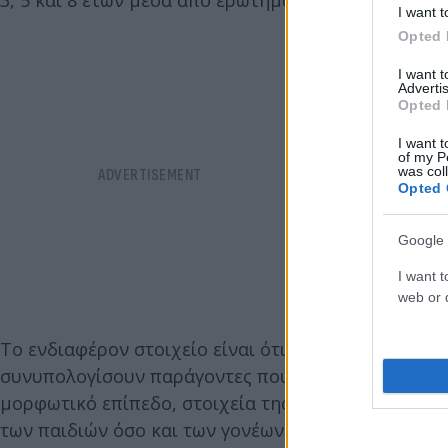
I want t
Opted 
I want 
Advertis
Opted 
I want t
of my P
was col
Opted 
Google 
I want t
web or d
Το ενδιαφέρον στοιχείο είναι ότι οι επιστήμονες 
συνυπολογίσουν παράγοντες που θα μπορούσαν να ε
μορφωτικό επίπεδο, στοιχεία της εγκυμοσύνης και 
των παιδιών όσο και των γονέων. Για να εξετάσου