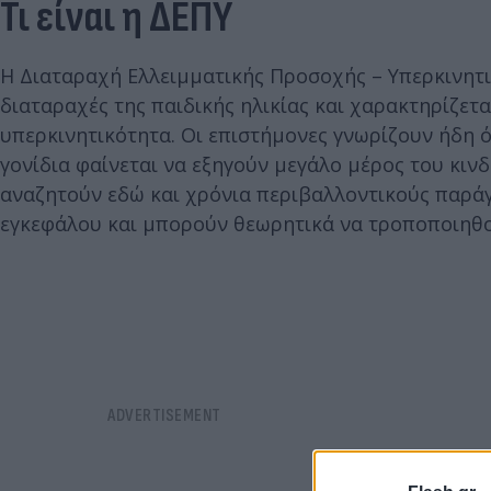
Τι είναι η ΔΕΠΥ
H Διαταραχή Ελλειμματικής Προσοχής – Υπερκινητι
διαταραχές της παιδικής ηλικίας και χαρακτηρίζετ
υπερκινητικότητα. Οι επιστήμονες γνωρίζουν ήδη ό
γονίδια φαίνεται να εξηγούν μεγάλο μέρος του κιν
αναζητούν εδώ και χρόνια περιβαλλοντικούς παρά
εγκεφάλου και μπορούν θεωρητικά να τροποποιηθο