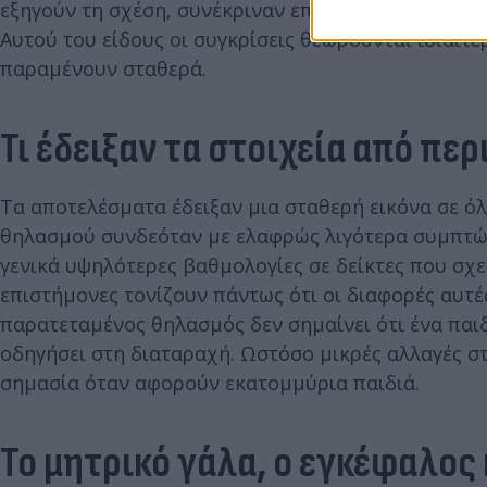
εξηγούν τη σχέση, συνέκριναν επίσης αδέλφια από τ
Αυτού του είδους οι συγκρίσεις θεωρούνται ιδιαίτ
παραμένουν σταθερά.
Τι έδειξαν τα στοιχεία από πε
Τα αποτελέσματα έδειξαν μια σταθερή εικόνα σε όλ
θηλασμού συνδεόταν με ελαφρώς λιγότερα συμπτώμ
γενικά υψηλότερες βαθμολογίες σε δείκτες που σχε
επιστήμονες τονίζουν πάντως ότι οι διαφορές αυτές
παρατεταμένος θηλασμός δεν σημαίνει ότι ένα παιδ
οδηγήσει στη διαταραχή. Ωστόσο μικρές αλλαγές 
σημασία όταν αφορούν εκατομμύρια παιδιά.
Το μητρικό γάλα, ο εγκέφαλος 