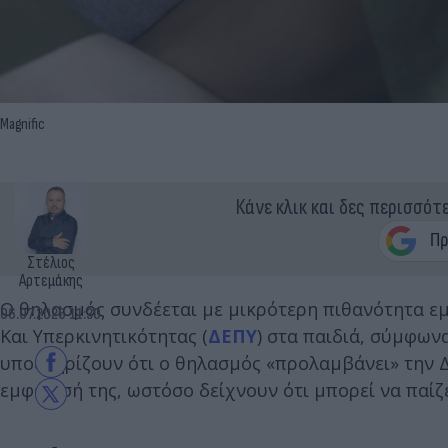
Magnific
Κάνε κλικ και δες περισσότ
Στέλιος
Αρτεμάκης
Ο θηλασμός συνδέεται με μικρότερη πιθανότητα 
06.07.2026 11:30
Και Υπερκινητικότητας (
ΔΕΠΥ
) στα παιδιά, σύμφων
υποστηρίζουν ότι ο θηλασμός «προλαμβάνει» την Δ
εμφάνισή της, ωστόσο δείχνουν ότι μπορεί να παίζ