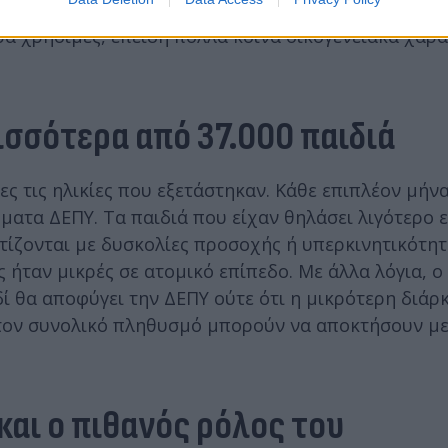
ις ίδιες οικογένειες που είχαν διαφορετική διάρκε
ερα χρήσιμες, επειδή πολλά κοινά οικογενειακά χαρ
ρισσότερα από 37.000 παιδιά
ες τις ηλικίες που εξετάστηκαν. Κάθε επιπλέον μήν
ατα ΔΕΠΥ. Τα παιδιά που είχαν θηλάσει λιγότερο 
τίζονται με δυσκολίες προσοχής ή υπερκινητικότητ
 ήταν μικρές σε ατομικό επίπεδο. Με άλλα λόγια, ο
ί θα αποφύγει την ΔΕΠΥ ούτε ότι η μικρότερη διάρκ
στον συνολικό πληθυσμό μπορούν να αποκτήσουν μ
και ο πιθανός ρόλος του