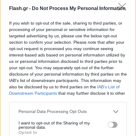
Flash.gr -
Do Not Process My Personal Information
If you wish to opt-out of the sale, sharing to third parties, or
processing of your personal or sensitive information for
targeted advertising by us, please use the below opt-out
section to confirm your selection. Please note that after your
opt-out request is processed you may continue seeing
interest-based ads based on personal information utilized by
us or personal information disclosed to third parties prior to
your opt-out. You may separately opt-out of the further
Σύμφωνα με την ανακοίνωση του Διοικητικού
disclosure of your personal information by third parties on the
Συμβουλίου της ΕΣΗΕΑ, ο Νίκος Μάστορας
IAB’s list of downstream participants. This information may
also be disclosed by us to third parties on the
IAB’s List of
ξεχώριζε για την επαγγελματική του συνέπεια, την
Downstream Participants
that may further disclose it to other
ακρίβεια και το ήθος του.
third parties.
Please note that this website/app uses one or more Google
Personal Data Processing Opt Outs
Παράλληλα, διακρινόταν για τη συναδελφικότητα
services and may gather and store information including but
και τη διαρκή του παρουσία στα κοινά του κλάδου,
not limited to your visit or usage behaviour. You may click to
I want to opt-out of the Sharing of my
personal data.
grant or deny consent to Google and its third-party tags to
διατηρώντας ενεργή σχέση με την Ένωση μέχρι το
Opted In
use your data for below specified purposes in below Google