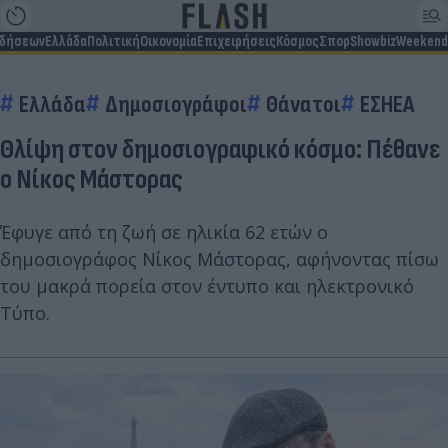
ιδήσεων
Ελλάδα
Πολιτική
Οικονομία
Επιχειρήσεις
Κόσμος
Σπορ
Showbiz
Weekend
Ελλάδα
Δημοσιογράφοι
Θάνατοι
ΕΣΗΕΑ
Θλίψη στον δημοσιογραφικό κόσμο: Πέθανε
ο Νίκος Μάστορας
Έφυγε από τη ζωή σε ηλικία 62 ετών ο
δημοσιογράφος Νίκος Μάστορας, αφήνοντας πίσω
του μακρά πορεία στον έντυπο και ηλεκτρονικό
Τύπο.