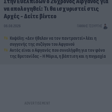
Στην Ευελπίδων ο 26χρονος Αφγανός για
να απολογηθεί: Τι θα ισχυριστεί στις
Αρχές - Δείτε βίντεο
06.08.2026
ΓΙΆΝΝΗΣ ΤΣΟΎΡΤΗΣ
Κυψέλη: «Δεν ήθελαν να τον παντρευτεί» λέει η
συγγενής της συζύγου του Αφγανού
Αυτός είναι ο Αφγανός που συνελήφθη για τον φόνο
της Βρετανίδας - Η Μόρια, η βάπτιση και η πυγμαχία