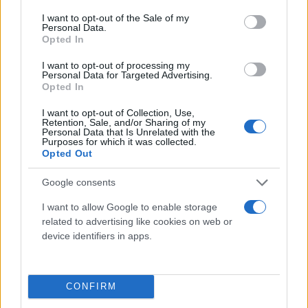
τέλος της ζωής του.
consent section.
I want to opt-out of the Sale of my
Personal Data.
Opted In
Το Διοικητικό Συμβούλιο της ΕΣΗΕΑ εξέφρασε τα
θερμά του συλλυπητήρια στην οικογένειά του και
I want to opt-out of processing my
Personal Data for Targeted Advertising.
στα δύο παιδιά του.
Opted In
I want to opt-out of Collection, Use,
Retention, Sale, and/or Sharing of my
Personal Data that Is Unrelated with the
Purposes for which it was collected.
Opted Out
Google consents
I want to allow Google to enable storage
related to advertising like cookies on web or
device identifiers in apps.
CONFIRM