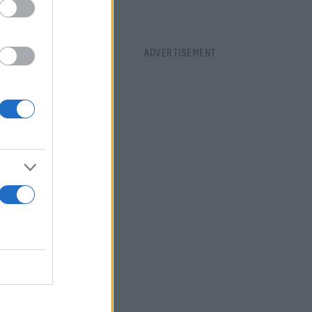
 όταν αυτό
ampion and