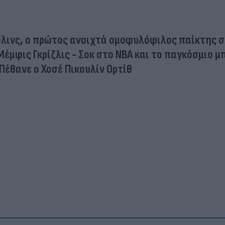
Κόλινς, ο πρώτος ανοιχτά ομοφυλόφιλος παίκτης 
έμφις Γκρίζλις - Σοκ στο NBA και το παγκόσμιο 
Πέθανε ο Χοσέ Πικουλίν Ορτίθ