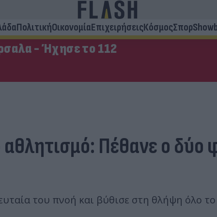
λάδα
Πολιτική
Οικονομία
Επιχειρήσεις
Κόσμος
Σπορ
Showb
σαλα - Ήχησε το 112
 αθλητισμό: Πέθανε ο δύο
ευταία του πνοή και βύθισε στη θλήψη όλο το