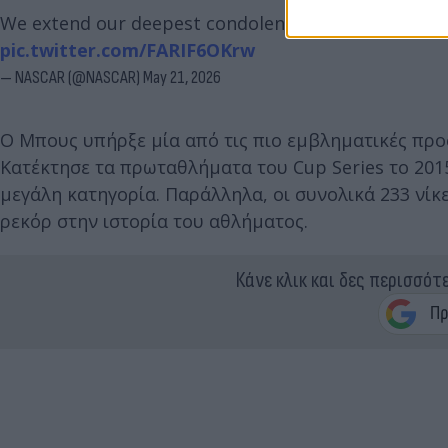
We extend our deepest condolences to the Busch fam
pic.twitter.com/FARIF6OKrw
— NASCAR (@NASCAR)
May 21, 2026
Ο Μπους υπήρξε μία από τις πιο εμβληματικές προσ
Κατέκτησε τα πρωταθλήματα του Cup Series το 2015
μεγάλη κατηγορία. Παράλληλα, οι συνολικά 233 νίκ
ρεκόρ στην ιστορία του αθλήματος.
Κάνε κλικ και δες περισσότ