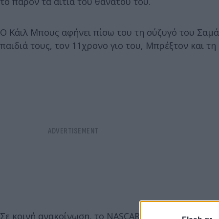
το παρόν τα αίτια του θανάτου του.
Ο Κάιλ Μπους αφήνει πίσω του τη σύζυγό του Σαμάν
παιδιά τους, τον 11χρονο γιο του, Μπρέξτον και τη 
Σε κοινή ανακοίνωση, το NASCAR αποχαιρέτησε ένα