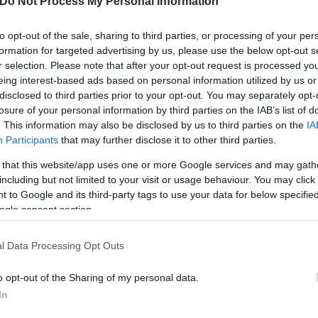
Do Not Process My Personal Information
to opt-out of the sale, sharing to third parties, or processing of your per
μμένη από την απώλεια του Κάιλ Μπους. Ένας μελλο
formation for targeted advertising by us, please use the below opt-out s
ίνα που εμφανίζονται μία φορά σε κάθε γενιά. Ήταν
r selection. Please note that after your opt-out request is processed y
ε βαθιά το άθλημα και τους φιλάθλους του. Κατά τη
eing interest-based ads based on personal information utilized by us or
disclosed to third parties prior to your opt-out. You may separately opt-
καετίες, ο Κάιλ κατέρριψε ρεκόρ νικών στις εθνικέ
losure of your personal information by third parties on the IAB’s list of
ρο επίπεδο του αθλήματος και βοήθησε στην ανάδ
. This information may also be disclosed by us to third parties on the
IA
 Truck Series.
Participants
that may further disclose it to other third parties.
 that this website/app uses one or more Google services and may gath
ου πνεύμα δημιούργησαν έναν βαθύ συναισθηματικό
including but not limited to your visit or usage behaviour. You may click 
η και πιστή “Rowdy Nation”. Οι σκέψεις μας βρίσκο
 to Google and its third-party tags to use your data for below specifi
ogle consent section.
ς του Κάιλ και της Σαμάνθα, με τον Κερτ και ολόκλη
σίλντρες, με όλους στη Richard Childress Racing, τ
l Data Processing Opt Outs
υς του. Το NASCAR έχασε σήμερα έναν γίγαντα του 
o opt-out of the Sharing of my personal data.
In
 όλους να σεβαστούν την ιδιωτικότητα της οικογένε