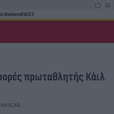
iz
Weekend
FACES
 φορές πρωταθλητής Κάιλ
 NASCAR.