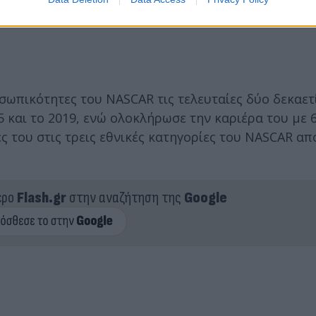
ily, Richard Childress Racing and the entire…
ωπικότητες του NASCAR τις τελευταίες δύο δεκαετί
 και το 2019, ενώ ολοκλήρωσε την καριέρα του με 6
ες του στις τρεις εθνικές κατηγορίες του NASCAR α
ερο
Flash.gr
στην αναζήτηση της
Google