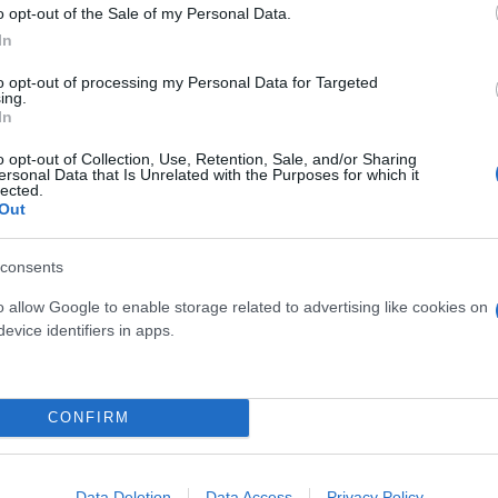
οσευχές τους. Περισσότερες ενημερώσεις θα δοθούν
o opt-out of the Sale of my Personal Data.
In
to opt-out of processing my Personal Data for Targeted
ing.
In
o opt-out of Collection, Use, Retention, Sale, and/or Sharing
ersonal Data that Is Unrelated with the Purposes for which it
lected.
Out
consents
o allow Google to enable storage related to advertising like cookies on
evice identifiers in apps.
CONFIRM
s of the passing of Kyle Busch, a two-time Cup ch
was 41 years old.
Data Deletion
Data Access
Privacy Policy