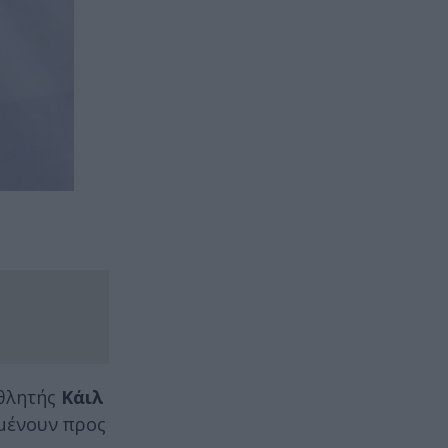
αθλητής
Κάιλ
αμένουν προς