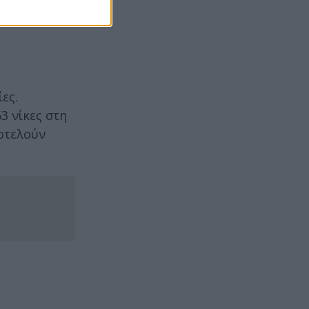
ες.
3 νίκες στη
ποτελούν