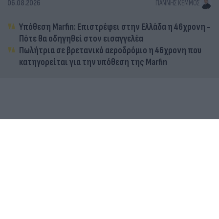
06.08.2026
ΓΙΆΝΝΗΣ ΚΈΜΜΟΣ
Υπόθεση Marfin: Επιστρέφει στην Ελλάδα η 46χρονη -
Πότε θα οδηγηθεί στον εισαγγελέα
Πωλήτρια σε βρετανικό αεροδρόμιο η 46χρονη που
κατηγορείται για την υπόθεση της Marfin