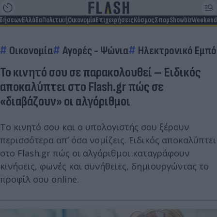
ιδήσεων
Ελλάδα
Πολιτική
Οικονομία
Επιχειρήσεις
Κόσμος
Σπορ
Showbiz
Weekend
Οικονομία
Αγορές - Ψώνια
Ηλεκτρονικό Εμπό
Το κινητό σου σε παρακολουθεί – Ειδικός
αποκαλύπτει στο Flash.gr πώς σε
«διαβάζουν» οι αλγόριθμοι
Το κινητό σου και ο υπολογιστής σου ξέρουν
περισσότερα απ’ όσα νομίζεις. Ειδικός αποκαλύπτει
στο Flash.gr πώς οι αλγόριθμοι καταγράφουν
κινήσεις, φωνές και συνήθειες, δημιουργώντας το
προφίλ σου online.