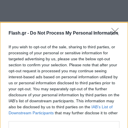
Flash.gr -
Do Not Process My Personal Information
Και περιμένει αυτή τη λέξη κλειδί για να εκτελέσει
την εντολή. Όσο με ακούει όμως, καταγράφει κι
If you wish to opt-out of the sale, sharing to third parties, or
processing of your personal or sensitive information for
άλλα πράγματα. Γι' αυτό και πάρα πολλές φορές,
targeted advertising by us, please use the below opt-out
όταν εμείς συζητάμε κάτι με μια παρέα και λέμε για
section to confirm your selection. Please note that after your
ένα προϊόν ή έναν τόπο τουριστικό που θέλουμε να
opt-out request is processed you may continue seeing
interest-based ads based on personal information utilized by
επισκεφτούμε, μετά αρχίζει ο βομβαρδισμός των
us or personal information disclosed to third parties prior to
συγκεκριμένων διαφημιστικών με αυτό που λέγαμε.
your opt-out. You may separately opt-out of the further
Και λες, πώς είναι δυνατόν; Ε, από εκεί είναι
disclosure of your personal information by third parties on the
δυνατόν. Και αυτό, όμως, μπορείς να το
IAB’s list of downstream participants. This information may
also be disclosed by us to third parties on the
IAB’s List of
απενεργοποιήσεις. Μπαίνεις μέσα στις ρυθμίσεις
Downstream Participants
that may further disclose it to other
και το απενεργοποιείς. Οπότε σταματάει να σε
third parties.
ακούει επίσημα.»