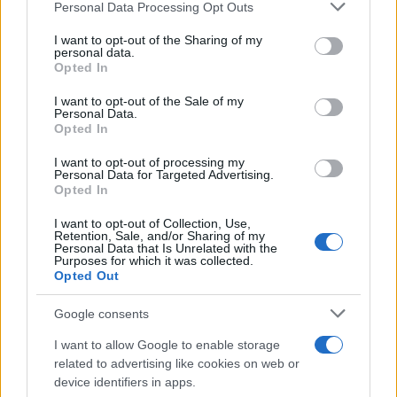
Please note that this website/app uses one or more Google
Personal Data Processing Opt Outs
services and may gather and store information including but
not limited to your visit or usage behaviour. You may click to
I want to opt-out of the Sharing of my
personal data.
grant or deny consent to Google and its third-party tags to
Opted In
use your data for below specified purposes in below Google
consent section.
I want to opt-out of the Sale of my
Personal Data.
Opted In
I want to opt-out of processing my
Personal Data for Targeted Advertising.
Opted In
I want to opt-out of Collection, Use,
Retention, Sale, and/or Sharing of my
Personal Data that Is Unrelated with the
Purposes for which it was collected.
Opted Out
Google consents
Πώς επιτρέπουμε να σκιαγραφούν το προφίλ
I want to allow Google to enable storage
related to advertising like cookies on web or
μας – Γνωρίζουν από τη διεύθυνση μέχρι και
device identifiers in apps.